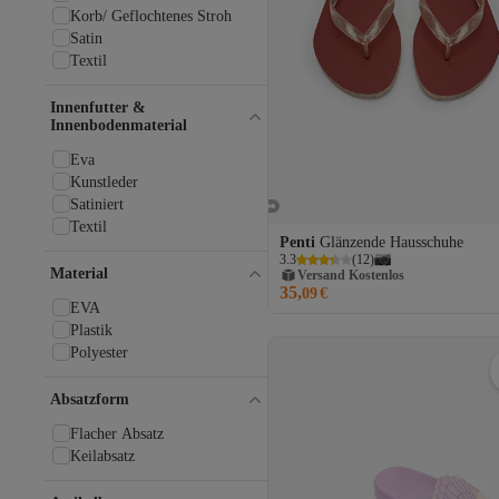
LAZAMANİ
Korb/ Geflochtenes Stroh
LC Waikiki
Satin
Liger
Textil
Love Moschino
Lufian
Innenfutter &
Innenbodenmaterial
Lumberjack
luvishoes
Eva
Madame Coco
Kunstleder
Madamra
Satiniert
Mammamia
Textil
MANGO
Penti
Glänzende Hausschuhe
Manijero
3.3
(
12
)
Versand Kostenlos
Material
Melissa
Gratis Versand
35,
09
€
Versand Kostenlos
Mio Gusto
EVA
Missf
Plastik
Moda Değirmeni
Polyester
Moda Devrin
Moda Frato
Absatzform
Modafırsat
Flacher Absatz
Moon Boot
Keilabsatz
Muggo
Mupa Shoes