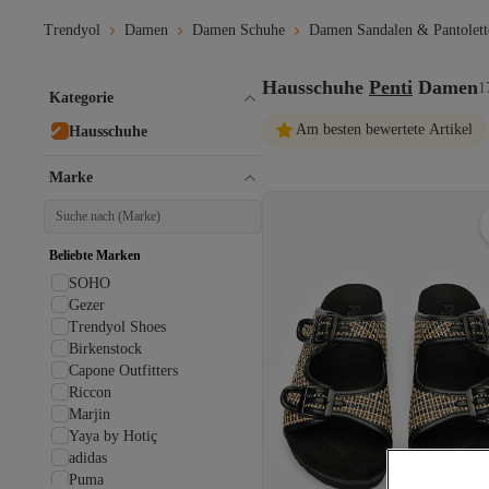
Trendyol
Damen
Damen Schuhe
Damen Sandalen & Pantolett
Hausschuhe
Penti
Damen
1
Kategorie
Am besten bewertete Artikel
Hausschuhe
Marke
Beliebte Marken
SOHO
Gezer
Trendyol Shoes
Birkenstock
Capone Outfitters
Riccon
Marjin
Yaya by Hotiç
adidas
Puma