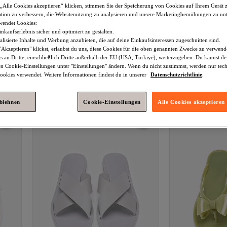
„Alle Cookies akzeptieren“ klicken, stimmen Sie der Speicherung von Cookies auf Ihrem Gerät 
tion zu verbessern, die Websitenutzung zu analysieren und unsere Marketingbemühungen zu unt
wendet Cookies:
nkaufserlebnis sicher und optimiert zu gestalten.
lisierte Inhalte und Werbung anzubieten, die auf deine Einkaufsinteressen zugeschnitten sind.
Akzeptieren" klickst, erlaubst du uns, diese Cookies für die oben genannten Zwecke zu verwen
s an Dritte, einschließlich Dritte außerhalb der EU (USA, Türkiye), weiterzugeben. Du kannst 
Penti
Pia braune Hausschuhe
Penti
Gestreifte 
den Cookie-Einstellungen unter "Einstellungen" ändern. Wenn du nicht zustimmst, werden nur tec
3.6
(
12
)
2.9
(
10
)
Tiefstpreis (14 Tage)
Versand kostenl
okies verwendet. Weitere Informationen findest du in unserer
Datenschutzrichtlinie
.
Versand kostenlos ab 35€
21,
17,
70
€
33
€
Tiefstpreis (14 Tage)
ablehnen
Cookie-Einstellungen
Alle Cookies akzeptieren