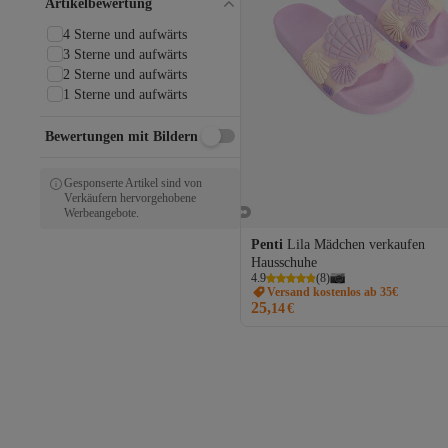
Artikelbewertung
Muya
NA-KD
4 Sterne und aufwärts
Napapijri
3 Sterne und aufwärts
Nike
2 Sterne und aufwärts
NİŞANTAŞI SHOES
1 Sterne und aufwärts
Oksit
Perspective
Bewertungen mit Bildern
Peter Kaiser
Polaris
Gesponserte Artikel sind von
Roxy
Verkäufern hervorgehobene
Roy Jones
Werbeangebote.
SABOTERLİK
Penti
Lila Mädchen verkaufen
Shoeberry
Hausschuhe
Skechers
4.9
(
8
)
Slazenger
Versand kostenlos ab 35€
Slipcat
25,
14
€
Softinos
Sole Sisters
Sonimix
Steve Madden
Superga
SWORD
Tamer Tanca