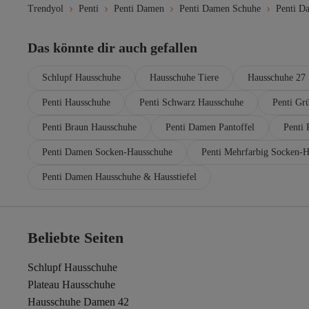
Trendyol
Penti
Penti Damen
Penti Damen Schuhe
Penti D
Ted Baker
The North Face
Tkees
Das könnte dir auch gefallen
TOFİSA
Tommy Hilfiger
Schlupf Hausschuhe
Hausschuhe Tiere
Hausschuhe 27
Tonny Black
Trend Alaçatı Stili
Penti Hausschuhe
Penti Schwarz Hausschuhe
Penti Gr
Twigy
UGG Australia
Penti Braun Hausschuhe
Penti Damen Pantoffel
Penti
Under Armour
United Colors of Benetton
Penti Damen Socken-Hausschuhe
Penti Mehrfarbig Socken-
USHA
Penti Damen Hausschuhe & Hausstiefel
Vagabond
Vans
Beliebte Seiten
Schlupf Hausschuhe
Plateau Hausschuhe
Hausschuhe Damen 42