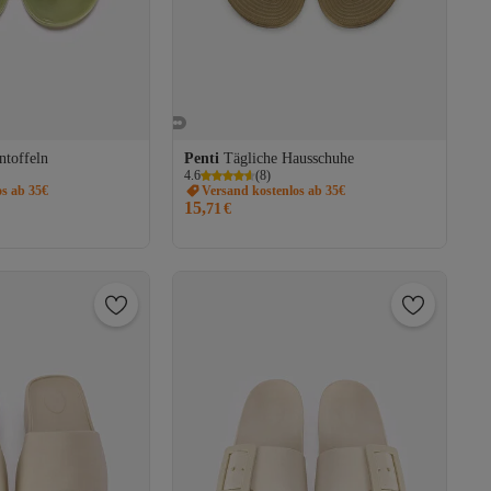
ntoffeln
Penti
Tägliche Hausschuhe
4.6
(
8
)
os ab 35€
Versand kostenlos ab 35€
15,
71
€