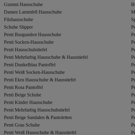
Gummi Hausschuhe
B
Damen Lammfell Hausschuhe
M
Filzhausschuhe
S
Schuhe Slipper
P
Penti Burgundrot Hausschuhe
Pe
Penti Socken-Hausschuhe
P
Penti Hausschuhstiefel
P
Penti Mehrfarbig Hausschuhe & Hausstiefel
P
Penti Dunkelblau Pantoffel
P
Penti Weiß Socken-Hausschuhe
P
Penti Ekru Hausschuhe & Hausstiefel
P
Penti Rosa Pantoffel
P
Penti Beige Schuhe
Pe
Penti Kinder Hausschuhe
Pe
Penti Mehrfarbig Hausschuhstiefel
P
Penti Beige Sandalen & Pantoletten
Pe
Penti Grau Schuhe
Pe
Penti Weiß Hausschuhe & Hausstiefel
Pe