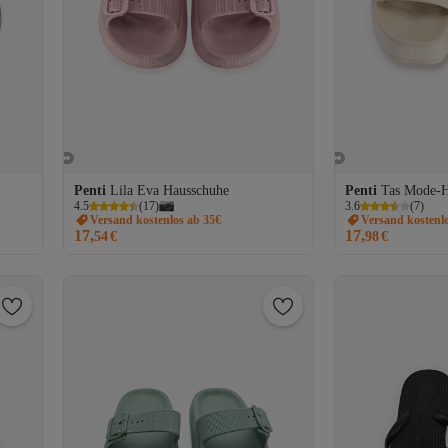
Penti
Lila Eva Hausschuhe
Penti
Tas Mode-H
4.5
(
17
)
3.6
(
7
)
Versand kostenlos ab 35€
Versand kostenl
17,
17,
54
€
98
€