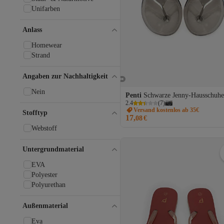
Fast Step
Unifarben
Felipa
Fila
Anlass
Freemax
Fulla Moda
Homewear
Fullamoda
Strand
Gabor
Getcho
Angaben zur Nachhaltigkeit
Gökçe Shoes
GÖNDERİ(R)
Nein
Penti
Schwarze Jenny-Hausschuhe
Gondol
2.4
(
7
)
Versand kostenlos ab 35€
Guess
Stofftyp
17,
08
€
Hammer Jack
Webstoff
Havaianas
Hotiç
Untergrundmaterial
hummel
I Love Shoes
EVA
IGOR
Polyester
İnci
Polyurethan
Jump
Lacoste
Außenmaterial
LAL SHOES & BAGS
lal shoes bags
Eva