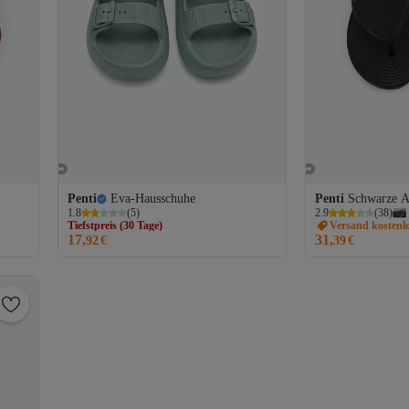
Penti
Eva-Hausschuhe
Penti
Schwarze A
1.8
(
5
)
2.9
(
38
)
Tiefstpreis (30 Tage)
Versand kostenl
Versand kostenlos ab 35€
17,
31,
92
€
39
€
Tiefstpreis (30 Tage)