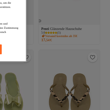
zu, um die
erstützen.
den und
deine Zustimmung
Hausschuhe
Penti
Glänzende Hausschuhe
hnisch
5.0
(
1
)
os ab 35€
Versand kostenlos ab 35€
17,
54
€