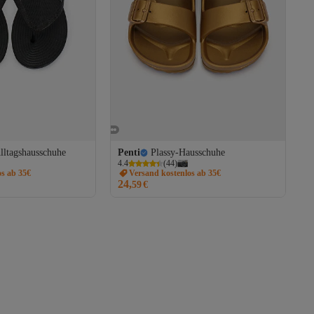
lltagshausschuhe
Penti
Plassy-Hausschuhe
4.4
(
44
)
os ab 35€
Versand kostenlos ab 35€
24,
59
€