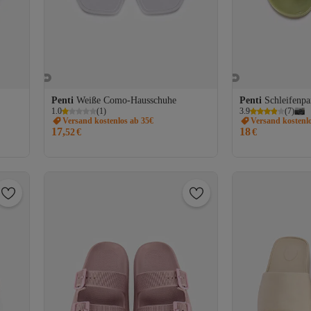
Penti
Weiße Como-Hausschuhe
Penti
Schleifenpa
1.0
(
1
)
3.9
(
7
)
Versand kostenlos ab 35€
Versand kostenl
17,
18
52
€
€