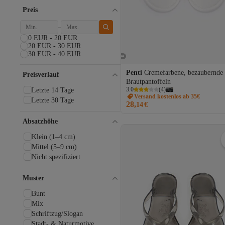
Bigdart
Preis
Boss
Butigo
Calvin Klein
0 EUR - 20 EUR
Caprice
20 EUR - 30 EUR
30 EUR - 40 EUR
ÇİZGİ MEDİKAL
Colin’s
Penti
Cremefarbene, bezaubernde
Preisverlauf
Columbia
Brautpantoffeln
Converse
3.0
(
4
)
Letzte 14 Tage
Dark Seer
Versand kostenlos ab 35€
Letzte 30 Tage
28,
Daxtors
14
€
DeeZee
Absatzhöhe
Dgn
Dilimler Ayakkabı
Klein (1–4 cm)
Dkny
Mittel (5–9 cm)
Dr Martens
Nicht spezifiziert
DS AYAKKABI
Dynafit
Muster
Ellesse
Bunt
EMU Australia
Mix
Esem
Schriftzug/Slogan
Eva Longoria
Stadt- & Naturmotive