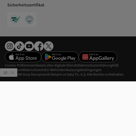
Sicherheitszertifikat
Cookie-Präferenzen
Gesetz über digitale Dienste
Datenschutzerklärung
AGB
Impressum
Widerrufsrecht
EU-Behörden
Nutzungsbedingungen
10
/
10
©2026 DSM Grup Danışmanlık İletişim ve Satış Tic. A.Ş. Alle Rechte vorbehalten.