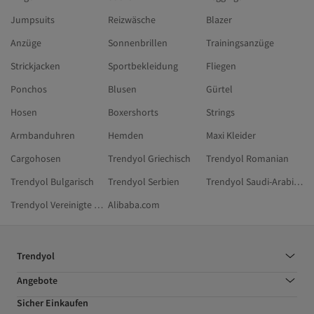
Jumpsuits
Reizwäsche
Blazer
Anzüge
Sonnenbrillen
Trainingsanzüge
Strickjacken
Sportbekleidung
Fliegen
Ponchos
Blusen
Gürtel
Hosen
Boxershorts
Strings
Armbanduhren
Hemden
Maxi Kleider
Cargohosen
Trendyol Griechisch
Trendyol Romanian
Trendyol Bulgarisch
Trendyol Serbien
Trendyol Saudi-Arabien
Trendyol Vereinigte Arabische Emirate
Alibaba.com
Trendyol
Angebote
Sicher Einkaufen