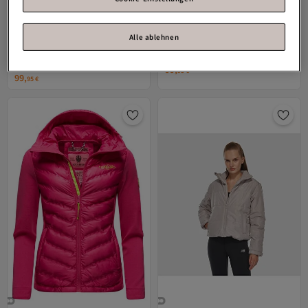
Alle ablehnen
Marikoo
Übergangsjacke Erdbeere
Marikoo
Übergangsjacke Erdbeere
Versand Kostenlos
Versand Kostenlos
Gratis Versand
2.0
Gratis Versand
(
1
)
Versand Kostenlos
99,
Versand Kostenlos
95
€
99,
95
€