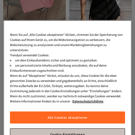
DAXİS Sportwear Company
DAXİS Sportwear Company
Wenn Sie auf „Alle Cookies akzeptieren“ klicken, stimmen Sie der Speicherung von
Damen-T-Shirt mit
Buntes, übergroßes Crop-T-Shirt
4.2
(
5
)
3.9
(
193
)
Rundhalsausschnitt und Kirschdruck
Cookies auf Ihrem Gerät zu, um die Websitenavigation zu verbessern, die
Versand kostenlos ab 35€
Versand kostenlos ab 35€
Websitenutzung zu analysieren und unsere Marketingbemühungen zu
16,
9,
05
€
99
€
unterstützen.
Trendyol verwendet Cookies:
um dein Einkaufserlebnis sicher und optimiert zu gestalten.
um personalisierte Inhalte und Werbung anzubieten, die auf deine
Einkaufsinteressen zugeschnitten sind.
Wenn du auf "Akzeptieren" klickst, erlaubst du uns, diese Cookies für die oben
genannten Zwecke zu verwenden und gegebenenfalls an Dritte, einschließlich
Dritte außerhalb der EU (USA, Türkiye), weiterzugeben. Du kannst deine
Zustimmung jederzeit in den Cookie-Einstellungen unter "Einstellungen" ändern.
Wenn du nicht zustimmst, werden nur technisch notwendige Cookies verwendet.
Weitere Informationen findest du in unserer
Datenschutzrichtlinie
.
Alle Cookies akzeptieren
Cookie-Einstellungen