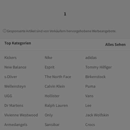
1
Gesponserte Artikel sind von Verkäufern hervorgehobene Werbeangebote.
Top Kategorien
Alles Sehen
Kickers
Nike
adidas
New Balance
Esprit
Tommy Hilfiger
s.Oliver
The North Face
Birkenstock
Wellensteyn
Calvin Klein
Puma
UGG
Hollister
Vans
Dr Martens
Ralph Lauren
Lee
Vivienne Westwood
Only
Jack Wolfskin
Armedangels
Sansibar
Crocs