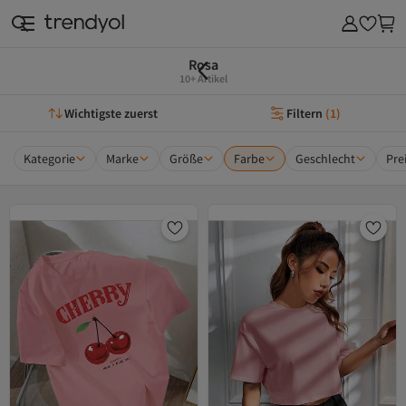
Rosa
10+ Artikel
Wichtigste zuerst
Filtern
(
1
)
Kategorie
Marke
Größe
Farbe
Geschlecht
Pre