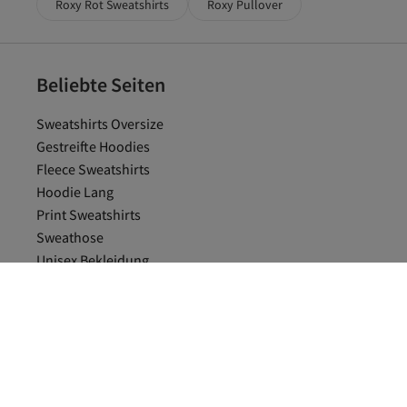
Roxy Rot Sweatshirts
Roxy Pullover
Beliebte Seiten
Sweatshirts Oversize
Gestreifte Hoodies
Fleece Sweatshirts
Hoodie Lang
Print Sweatshirts
Sweathose
Unisex Bekleidung
Trendyol Collection Grün Sweatshirts
Roxy Grün Badeanzüge
Roxy Grau Kleidung
Roxy Blau Pullover
Roxy Mehrfarbig Pullover
Grau Damen Sweatshirts