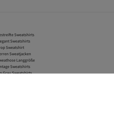
estreifte Sweatshirts
legant Sweatshirts
rop Sweatshirt
erren Sweatjacken
weathose Langgröße
intage Sweatshirts
o Grau Sweatshirts
oxy Lila Sport-Sweatshirts
o Grün Sweatshirts
rendyol Collection Grau Sweatshirts
oxy Grau Badeanzüge
oxy Grün T-Shirts
rün Bescheidene Sweatshirts