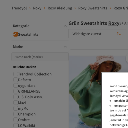
Trendyol
Roxy
Roxy Kleidung
Roxy Sweatshirts
Roxy Gr
Grün Sweatshirts
Roxy
3+ Ar
Kategorie
Wichtigste zuerst
Sweatshirts
Marke
Beliebte Marken
Trendyol Collection
Defacto
uyguntarz
Wenn Sie auf 
GRIMELANGE
Websitenaviga
Trendyol verw
U.S. Polo Assn.
um dein Ei
Mavi
um persona
myMo
Wenn du auf "
Champion
gegebenenfall
Ombre
jederzeit in 
notwendige Co
LC Waikiki