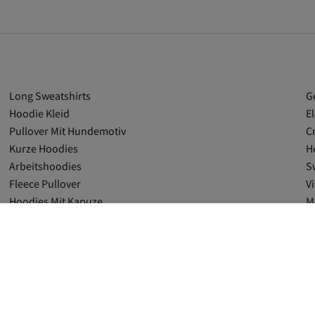
Long Sweatshirts
G
Hoodie Kleid
E
Pullover Mit Hundemotiv
C
Kurze Hoodies
H
Arbeitshoodies
S
Fleece Pullover
V
Hoodies Mit Kapuze
M
Know Grün Sweatshirts
R
Grün Sweatshirts
M
Grün Damen Sweatshirts
T
Roxy Kleidung
R
Roxy Mützen
R
Noisy May Grün Sweatshirts
G