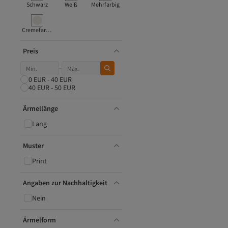
Chicco
Schwarz
Weiß
Mehrfarbig
Columbia
COMBİNE MİCHAİL
Cremefarben
CROSS JEANS
Dreimaster
Preis
ebebek Hello Baby
Exide
Faina
0 EUR - 40 EUR
Fila
40 EUR - 50 EUR
FUMO
Gant
Ärmellänge
GB Baby
Lang
Ghassy Co
GHASSY CO.
Muster
Guess
Jack & Jones
Print
Kids Only
Kiğılı
Angaben zur Nachhaltigkeit
Know
Layette
Nein
Lee
Levi's
Ärmelform