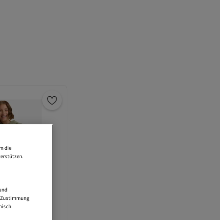
m die
erstützen.
 und
ne Zustimmung
nisch