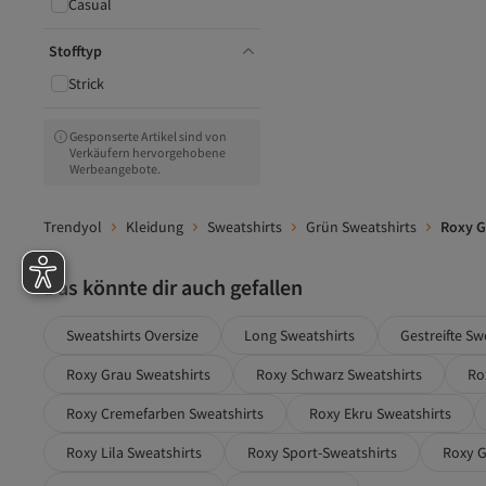
Casual
Revasser
s.Oliver
Stofftyp
Schmuddelwedda
SUPERDRY
Strick
Swist
The North Face
Gesponserte Artikel sind von
Tom Tailor Denim
Verkäufern hervorgehobene
Tommy Hilfiger
Werbeangebote.
Tommy Jeans
Tommy Life
Trendyol
Kleidung
Sweatshirts
Grün Sweatshirts
Roxy G
Trend Alaçatı Stili
Trendyol Curve
Trendyol Modest
Das könnte dir auch gefallen
Tudors
Under Armour
Sweatshirts Oversize
Long Sweatshirts
Gestreifte Sw
United Colors of Benetton
Urban Beat
Roxy Grau Sweatshirts
Roxy Schwarz Sweatshirts
Ro
USHA
usha blue label
Roxy Cremefarben Sweatshirts
Roxy Ekru Sweatshirts
VAGGON
Vans
Roxy Lila Sweatshirts
Roxy Sport-Sweatshirts
Roxy G
YAS.