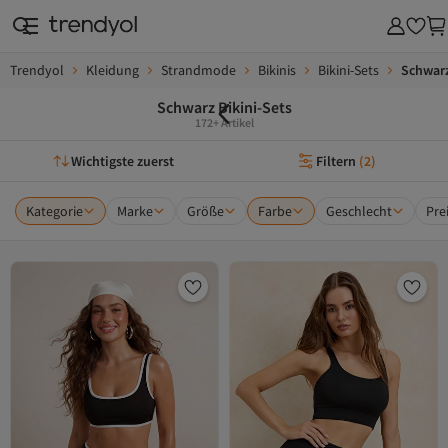
Trendyol
Kleidung
Strandmode
Bikinis
Bikini-Sets
Schwarz
Schwarz Bikini-Sets
172+ Artikel
Wichtigste zuerst
Filtern
(
2
)
Kategorie
Marke
Größe
Farbe
Geschlecht
Pre