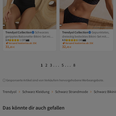
Trendyol Collection
Schwarzes
Trendyol Collection
Gepunktetes,
geripptes Balconette-Bikini-Set mit
dreieckig bedecktes Bikini-Set mit
3.9
(
37
)
4.5
(
16
)
hoher Taille und Hipster-Schnitt
normaler Taille TBESS26BT00122
Versand kostenlos ab 35€
Versand kostenlos ab 35€
TBESS25BT00143
31,
32,
85
€
45
€
1
2
3
...
5
...
8
Gesponserte Artikel sind von Verkäufern hervorgehobene Werbeangebote.
Trendyol
Schwarz Kleidung
Schwarz Strandmode
Schwarz Bikini
Das könnte dir auch gefallen