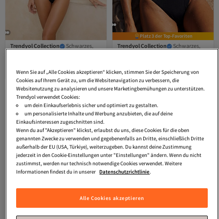
Platz 3 der Top-Favoriten
Trendyol Collection
Schwarzes,
Trendyol Collection
Schwarzes,
schulterfreies, detailliert verziertes,
mit Accessoires bedecktes Bralette-
4.2
(
46
)
4.2
(
509
)
überzogenes Bikini-Set mit
Bikini-Set mit normaler Taille
Versand kostenlos ab 35€
Versand kostenlos ab 35€
superhoher Taille TBESS26BT00012
TBESS25BT00061
Wenn Sie auf „Alle Cookies akzeptieren“ klicken, stimmen Sie der Speicherung von
33,
17,
28
€
29
€
Cookies auf Ihrem Gerät zu, um die Websitenavigation zu verbessern, die
Websitenutzung zu analysieren und unsere Marketingbemühungen zu unterstützen.
Trendyol verwendet Cookies:
um dein Einkaufserlebnis sicher und optimiert zu gestalten.
um personalisierte Inhalte und Werbung anzubieten, die auf deine
Einkaufsinteressen zugeschnitten sind.
Wenn du auf "Akzeptieren" klickst, erlaubst du uns, diese Cookies für die oben
genannten Zwecke zu verwenden und gegebenenfalls an Dritte, einschließlich Dritte
außerhalb der EU (USA, Türkiye), weiterzugeben. Du kannst deine Zustimmung
jederzeit in den Cookie-Einstellungen unter "Einstellungen" ändern. Wenn du nicht
zustimmst, werden nur technisch notwendige Cookies verwendet. Weitere
Informationen findest du in unserer
Datenschutzrichtlinie
.
Alle Cookies akzeptieren