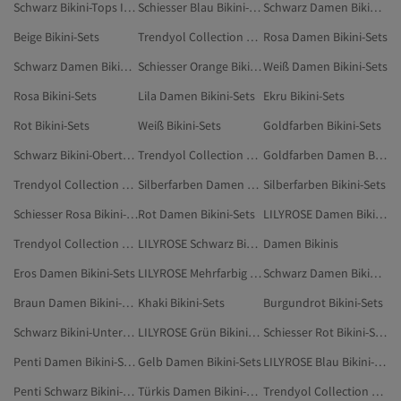
Schwarz Bikini-Tops In Übergröße
Schiesser Blau Bikini-Sets
Schwarz Damen Bikini-Tops In Übergröße
Beige Bikini-Sets
Trendyol Collection Grün Bikini-Sets
Rosa Damen Bikini-Sets
Schwarz Damen Bikini-Oberteile
Schiesser Orange Bikini-Sets
Weiß Damen Bikini-Sets
Rosa Bikini-Sets
Lila Damen Bikini-Sets
Ekru Bikini-Sets
Rot Bikini-Sets
Weiß Bikini-Sets
Goldfarben Bikini-Sets
Schwarz Bikini-Oberteile
Trendyol Collection Grau Bikini-Sets
Goldfarben Damen Bikini-Sets
Trendyol Collection Braun Bikini-Sets
Silberfarben Damen Bikini-Sets
Silberfarben Bikini-Sets
Schiesser Rosa Bikini-Sets
Rot Damen Bikini-Sets
LILYROSE Damen Bikini-Sets
Trendyol Collection Burgundrot Bikini-Sets
LILYROSE Schwarz Bikini-Sets
Damen Bikinis
Eros Damen Bikini-Sets
LILYROSE Mehrfarbig Bikini-Sets
Schwarz Damen Bikini-Unterteile In Übergröße
Braun Damen Bikini-Sets
Khaki Bikini-Sets
Burgundrot Bikini-Sets
Schwarz Bikini-Unterteile In Übergröße
LILYROSE Grün Bikini-Sets
Schiesser Rot Bikini-Sets
Penti Damen Bikini-Sets
Gelb Damen Bikini-Sets
LILYROSE Blau Bikini-Sets
Penti Schwarz Bikini-Sets
Türkis Damen Bikini-Sets
Trendyol Collection Goldfarben Bikini-Sets