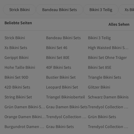
Strick Bikini
Bandeau Bikini Sets
Bikini 3 Teilig
Xs Bi
Beliebte Seiten
Alles Sehen
Strick Bikini
Bandeau Bikini Sets
Bikini 3 Teilig
Xs Bikini Sets
Bikini Set 46
High Waisted Bikini Sets
Gerippt Bikini
Bikini Set 80E
Bikini Set Ohne Träger
Hohe Taille Bikini
40F Bikini Sets
Bikini Set 85E
Bikini Set 90D
Bustier Bikini Set
Triangle Bikini Sets
42D Bikini Sets
Leopard Bikini Set
Glitzer Bikini
String Bikini Set
Triangel Bikinioberteil
Schwarz Damen Bikinis
Grün Damen Bikini-Sets
Grau Damen Bikini-Sets
Trendyol Collection Blau Bikini-Sets
Orange Damen Bikini-Sets
Trendyol Collection Dunkelblau Bikini-Sets
Grün Bikini-Sets
Burgundrot Damen Bikini-Sets
Grau Bikini-Sets
Trendyol Collection Mehrfarbig Bikini-Sets