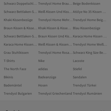
Schwarz Doppelschlafdecken
Trendyol Home Braun Kissen Und Kissenbezüge
Beige Bodenkissen
Schwarz Bettlaken-Sets Für Einzelbetten
Weiß Kissen Und Kissenbezüge
Atölye No 35 Kissen Und Kissenbezüge
Khaki Kissenbezüge
Trendyol Home Mehrfarbig Kissen Und Kissenbezüge
Trendyol Home Beige Kissen & Kissenbezug
Braun Kissen & Kissenbezug
Khaki Kissen & Kissenbezug
Blau Kissenbezüge
Schwarz Bettlaken-Sets Für Doppelbetten
Braun Kissen Und Kissenbezüge
Karaca Home Kissen Und Kissenbezüge
Karaca Home Kissenbezüge
Weiß Kissen & Kissenbezug
Trendyol Home Weiß Kissen
Grau Stuhlkissen
Trendyol Home Rosa Kissen Und Kissenbezüge
Schwarz King Size Bettlaken-Set
T-Shirts
Nike
Lacoste
The North Face
adidas
Stiefel
Bikinis
Badeanzüge
Sandalen
Bademäntel
Hosen
Trendyol Türkei
Trendyol Bulgarien
Trendyol Griechenland
Trendyol Rumänien