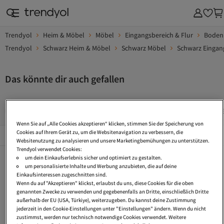
Trendyol
Heim & Möbel
Möbel
Eingangsbereich & Flur
Boden
Trendyol
Schwarz Heim & Möbel
Schwarz Möbel
Schwarz Eingang
Das könnte dir auch gefallen
Kissenbezug 50X30
Kissenbezug 40 X 25
Kissenbezug 40X
Wenn Sie auf „Alle Cookies akzeptieren“ klicken, stimmen Sie der Speicherung von
Beliebte Seiten
Cookies auf Ihrem Gerät zu, um die Websitenavigation zu verbessern, die
Alles Sehen
Websitenutzung zu analysieren und unsere Marketingbemühungen zu unterstützen.
Trendyol verwendet Cookies:
Kissenbezug 50X30
Kissenbezug 40 X 25
Kissenbezug 40X65
um dein Einkaufserlebnis sicher und optimiert zu gestalten.
um personalisierte Inhalte und Werbung anzubieten, die auf deine
Lange Kissen
Kissenbezug 25X40
Kissenbezug 20 X 40
Einkaufsinteressen zugeschnitten sind.
Wenn du auf "Akzeptieren" klickst, erlaubst du uns, diese Cookies für die oben
Kissenbezug 40X50
Kissenbezug 80X40
Kissenbezug 50X50
genannten Zwecke zu verwenden und gegebenenfalls an Dritte, einschließlich Dritte
außerhalb der EU (USA, Türkiye), weiterzugeben. Du kannst deine Zustimmung
Kissenbezug 120X40
Kopfkissen 70 X 40
Kissenbezug 60X30
jederzeit in den Cookie-Einstellungen unter "Einstellungen" ändern. Wenn du nicht
zustimmst, werden nur technisch notwendige Cookies verwendet. Weitere