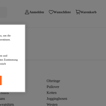
Anmelden
Wunschliste
Warenkorb
zu, um die
erstützen.
den und
deine Zustimmung
hnisch
leider
Ohrringe
kini
Pullover
Shirts
Ketten
eans
Jogginghosen
eatshirts
Westen