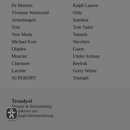
Dr Martens
Ralph Lauren
Vivienne Westwood
Only
Armedangels
Sansibar
Tetri
Tom Tailor
Vero Moda
Tamaris
Michael Kors
Skechers
Olaplex
Guess
Moncler
Under Armour
Chiemsee
Reebok
Lacoste
Gerry Weber
SUPERDRY
Triumph
Trendyol
Versand & Rücksendung
Kontaktiere uns
Zugänglichkeitserklärung