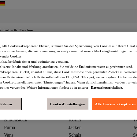
Schuhe & Taschen
„Alle Cookies akzeptieren“ klicken, stimmen Sie der Speicherung von Cookies auf Ihrem Gerät 
tion zu verbessern, die Websitenutzung zu analysieren und unsere Marketingbemühungen zu unt
wendet Cookies:
nkaufserlebnis sicher und optimiert zu gestalten.
lisierte Inhalte und Werbung anzubieten, die auf deine Einkaufsinteressen zugeschnitten sind.
Akzeptieren" klickst, erlaubst du uns, diese Cookies für die oben genannten Zwecke zu verwen
s an Dritte, einschließlich Dritte außerhalb der EU (USA, Türkiye), weiterzugeben. Du kannst 
den Cookie-Einstellungen unter "Einstellungen" ändern. Wenn du nicht zustimmst, werden nur tec
okies verwendet. Weitere Informationen findest du in unserer
Datenschutzrichtlinie
.
adidas
Winterjacken
K
ablehnen
Cookie-Einstellungen
Alle Cookies akzeptieren
Tommy Hilfiger
Mütze
Bi
Birkenstock
Koffer
T-
Puma
Jacken
J
Vans
Schals
Sw