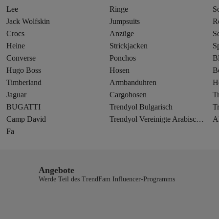
Lee
Ringe
S
Jack Wolfskin
Jumpsuits
R
Crocs
Anzüge
S
Heine
Strickjacken
S
Converse
Ponchos
B
Hugo Boss
Hosen
B
Timberland
Armbanduhren
H
Jaguar
Cargohosen
T
BUGATTI
Trendyol Bulgarisch
T
Camp David
Trendyol Vereinigte Arabische Emirate
A
Fa
Angebote
Werde Teil des TrendFam Influencer-Programms