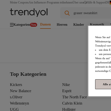
DE
Meine Coupons
Am Influencer-Programm teilnehmen
Über uns
Hilfe & Support
grauer sweatshirt
Damen
Kategorien
Herren
Kinder
Kosmetik
Neu
Wenn Sie auf 
Websitenaviga
Trendyol ver
um dein Ei
um persona
Wenn du auf "
gegebenenfall
jederzeit in 
notwendige Co
Top Kategorien
Kickers
Nike
Alle 
New Balance
Esprit
s.Oliver
The North Face
Wellensteyn
Calvin Klein
UGG
Hollister