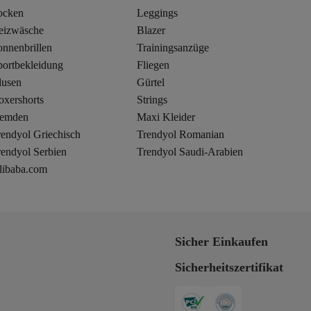
ocken
Leggings
eizwäsche
Blazer
onnenbrillen
Trainingsanzüge
portbekleidung
Fliegen
lusen
Gürtel
oxershorts
Strings
emden
Maxi Kleider
rendyol Griechisch
Trendyol Romanian
rendyol Serbien
Trendyol Saudi-Arabien
libaba.com
Sicher Einkaufen
Sicherheitszertifikat