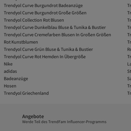
Trendyol Curve Burgundrot Badeanzüge
T
Trendyol Curve Burgundrot Große Größen
T
Trendyol Collection Rot Blusen
T
Trendyol Curve Dunkelblau Bluse & Tunika & Bustier
T
Trendyol Curve Cremefarben Blusen In Großen Größen
T
Rot Kunstblumen
T
Trendyol Curve Grün Bluse & Tunika & Bustier
R
Trendyol Curve Rot Hemden In Übergröße
T
Nike
L
adidas
St
Badeanzüge
S
Hosen
T
Trendyol Griechenland
T
Angebote
Werde Teil des TrendFam Influencer-Programms