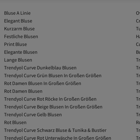
Bluse A Linie
O
Elegant Bluse
C
Kurzarm Bluse
T
Festliche Blusen
H
Print Bluse
C
Elegante Blusen
B
Lange Blusen
T
Trendyol Curve Dunkelblau Blusen
T
Trendyol Curve Grün Blusen In Großen Größen
T
Rot Damen Blusen In Großen Größen
T
Rot Damen Blusen
T
Trendyol Curve Rot Röcke In Großen Größen
T
Trendyol Curve Beige Blusen In Großen Größen
T
Trendyol Curve Gelb Blusen
T
Rot Blusen
R
Trendyol Curve Schwarz Bluse & Tunika & Bustier
T
Trendyol Curve Rot Unterwäsche In Großen Größen
T