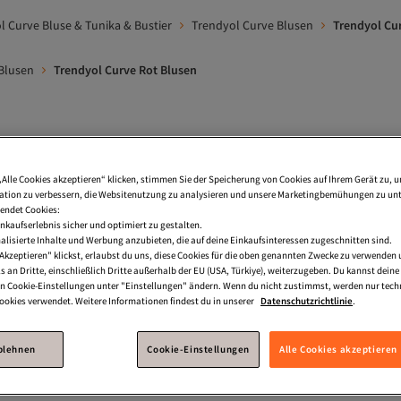
l Curve Bluse & Tunika & Bustier
Trendyol Curve Blusen
Trendyol Cu
Blusen
Trendyol Curve Rot Blusen
ssee Blusen
Elegant Bluse
Crop Bluse
Jeans Blusen
„Alle Cookies akzeptieren“ klicken, stimmen Sie der Speicherung von Cookies auf Ihrem Gerät zu, u
ve Rot Bluse & Tunika & Bustier
Trendyol Curve Burgundrot Blusen 
tion zu verbessern, die Websitenutzung zu analysieren und unsere Marketingbemühungen zu unt
endet Cookies:
dyol Curve Blusen
Trendyol Curve Damen Blusen
Trendyol Cur
nkaufserlebnis sicher und optimiert zu gestalten.
lisierte Inhalte und Werbung anzubieten, die auf deine Einkaufsinteressen zugeschnitten sind.
 Curve Rosa Blusen
Trendyol Curve Schwarz Blusen
Trendyol 
Akzeptieren" klickst, erlaubst du uns, diese Cookies für die oben genannten Zwecke zu verwenden
s an Dritte, einschließlich Dritte außerhalb der EU (USA, Türkiye), weiterzugeben. Du kannst dei
den Cookie-Einstellungen unter "Einstellungen" ändern. Wenn du nicht zustimmst, werden nur tech
Blusen In Großen Größen
Trendyol Curve Rosa Blusen In Großen Grö
okies verwendet. Weitere Informationen findest du in unserer
Datenschutzrichtlinie
.
Blusen In Großen Größen
Trendyol Curve Grün Blusen
ablehnen
Cookie-Einstellungen
Alle Cookies akzeptieren