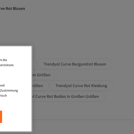
rve Rot Blusen
Kurzarm Bluse
m die
In Großen Größen
Trendyol Curve Burgundrot Blusen
erstützen.
ve Blusen In Großen Größen
Curve Rot Große Größen
Trendyol Curve Rot Kleidung
 und
ne Zustimmung
nisch
ßen
Trendyol Curve Rot Bodies In Großen Größen