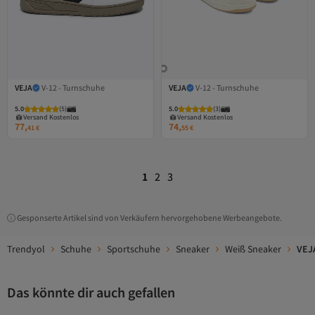
VEJA
V-12 - Turnschuhe
VEJA
V-12 - Turnschuhe
Versand Kostenlos
Versand Kostenlos
5.0
Gratis Versand
(
5
)
5.0
Gratis Versand
(
3
)
Versand Kostenlos
Versand Kostenlos
77,
74,
41
€
55
€
1
2
3
Gesponserte Artikel sind von Verkäufern hervorgehobene Werbeangebote.
Trendyol
Schuhe
Sportschuhe
Sneaker
Weiß Sneaker
VEJ
Das könnte dir auch gefallen