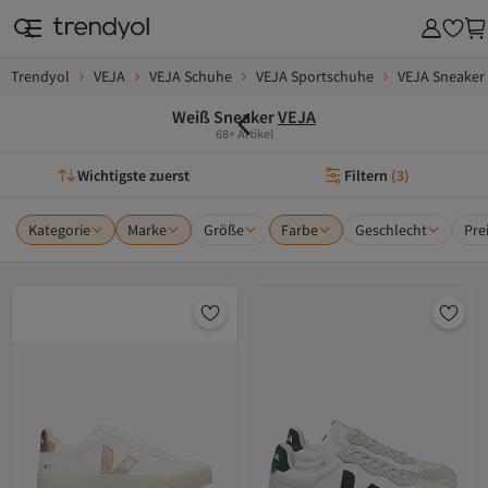
Trendyol
VEJA
VEJA Schuhe
VEJA Sportschuhe
VEJA Sneaker
Weiß Sneaker
VEJA
68+ Artikel
Wichtigste zuerst
Filtern
(
3
)
Kategorie
Marke
Größe
Farbe
Geschlecht
Pre