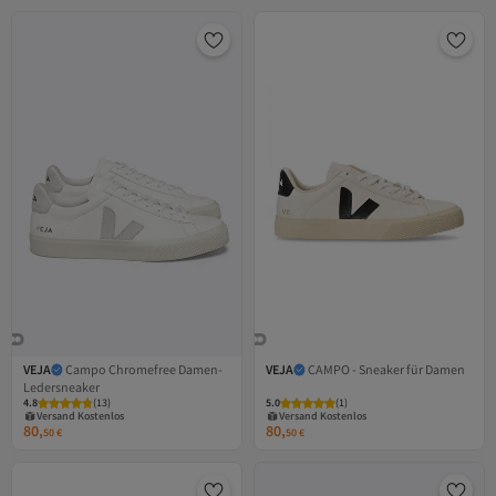
VEJA
Campo Chromefree Damen-
VEJA
CAMPO - Sneaker für Damen
Ledersneaker
Versand Kostenlos
Versand Kostenlos
4.8
Gratis Versand
(
13
)
5.0
Gratis Versand
(
1
)
Versand Kostenlos
Versand Kostenlos
80,
80,
50
€
50
€