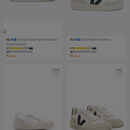
VEJA
Campo Chromefree Damen-
VEJA
VD2003384 Sneakers
Ledersneaker
Versand Kostenlos
Versand Kostenlos
4.5
Gratis Versand
(
42
)
4.9
Gratis Versand
(
13
)
Versand Kostenlos
Versand Kostenlos
92,
85,
50
€
25
€