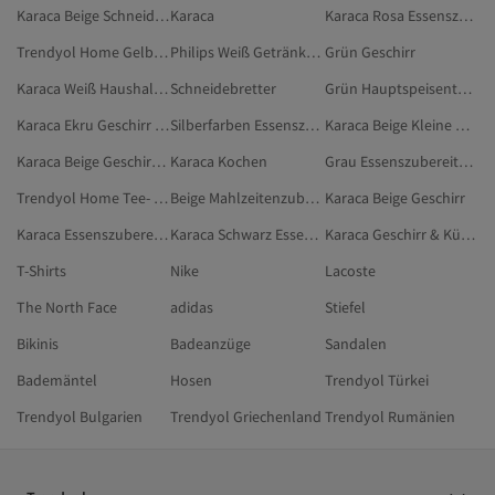
Karaca Beige Schneidebretter
Karaca
Karaca Rosa Essenszubereitung
Trendyol Home Gelb Mahlzeitenzubereitung
Philips Weiß Getränkezubereitung
Grün Geschirr
Karaca Weiß Haushaltswaren
Schneidebretter
Grün Hauptspeisenteller
Karaca Ekru Geschirr & Küche
Silberfarben Essenszubereitung
Karaca Beige Kleine Haushaltsgeräte
Karaca Beige Geschirr & Küche
Karaca Kochen
Grau Essenszubereitung
Trendyol Home Tee- & Kaffeezubereitung
Beige Mahlzeitenzubereitung
Karaca Beige Geschirr
Karaca Essenszubereitung
Karaca Schwarz Essenszubereitung
Karaca Geschirr & Küche
T-Shirts
Nike
Lacoste
The North Face
adidas
Stiefel
Bikinis
Badeanzüge
Sandalen
Bademäntel
Hosen
Trendyol Türkei
Trendyol Bulgarien
Trendyol Griechenland
Trendyol Rumänien