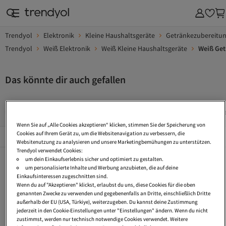
Trendyol
Elektronik
Kleine Haushaltsgeräte
Getränkezubereitu
Trendyol
Weiß Elektronik
Weiß Kleine Haushaltsgeräte
Weiß Get
Das könnte dir auch gefallen
Design Geschirrset
Aufbewahrungsbox Küche
Schmuck S
Wenn Sie auf „Alle Cookies akzeptieren“ klicken, stimmen Sie der Speicherung von
Beliebte Seiten
Cookies auf Ihrem Gerät zu, um die Websitenavigation zu verbessern, die
Alles Sehen
Websitenutzung zu analysieren und unsere Marketingbemühungen zu unterstützen.
Trendyol verwendet Cookies:
Design Geschirrset
Aufbewahrungsbox Küche
Schmuck Set Geschenk
um dein Einkaufserlebnis sicher und optimiert zu gestalten.
um personalisierte Inhalte und Werbung anzubieten, die auf deine
Schubladen Aufbewahrungsbox
Tagesdecke Gesteppt
Perlen Schmuck
Einkaufsinteressen zugeschnitten sind.
Wenn du auf "Akzeptieren" klickst, erlaubst du uns, diese Cookies für die oben
Schmuck Set Gold
Mini Topf
Schmuck Set Silber
genannten Zwecke zu verwenden und gegebenenfalls an Dritte, einschließlich Dritte
außerhalb der EU (USA, Türkiye), weiterzugeben. Du kannst deine Zustimmung
Mini Schnellkochtopf
Aufbewahrungsbox Glas
Schmuck Set
jederzeit in den Cookie-Einstellungen unter "Einstellungen" ändern. Wenn du nicht
zustimmst, werden nur technisch notwendige Cookies verwendet. Weitere