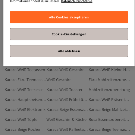
Tagesdecke Bett Gesteppt
Aufbewahrungsbox Kühlschrank
Faltbare Aufbewahrungsbox
Informationen findest du in unserer
Datenschutzrichtlinie
.
Aufbewahrungsbox Baumwolle
Gemusterte Bettlaken
Tagesdecke
Alle Cookies akzeptieren
Aufbewahrungsbox Stapelbar
Fußkettchen 30 Cm Gold
Karaca Weiß Schneidebretter
Karaca Weiß Kochen
Karaca Metallisch Getränkezubereitung
Zokura Weiß Essenszubereitung
Cookie-Einstellungen
Trendyol Home Weiß Mahlzeitenzubereitung
Getränkezubereitung
Weiß Tee- & Kaffeezubereitung
Rot Getränkezubereitung
Karaca Weiß Geschirr & Küche
Schwarz Getränkezubereitung
Alle ablehnen
Karaca Silberfarben Getränkezubereitung
Karaca Grau Getränkezubereitung
Karaca Weiß Teller
Karaca Weiß Teetassen
Karaca Weiß Geschirr
Karaca Weiß Kleine Haushaltsgeräte
Karaca Ekru Teemaschinen
Weiß Geschirr
Ekru Mahlzeitenzubereitung
Karaca Weiß Teekessel
Karaca Weiß Toaster
Mahlzeitenzubereitung
Karaca Hauptspeisenteller
Karaca Weiß Frühstückssets
Karaca Weiß Präsentationsartikel Für Tee Und Kaffee
Karaca Weiß Elektronik
Karaca Beige Essenszubereitung
Karaca Beige Mahlzeitenzubereitung
Karaca Weiß Töpfe
Weiß Geschirr & Küche
Rosa Essenszubereitung
Karaca Beige Kochen
Karaca Weiß Kaffeetassen
Karaca Beige Teemaschinen