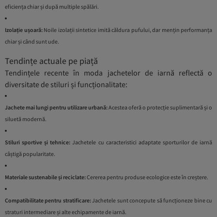
eficiența chiar și după multiple spălări.
Izolație ușoară:
Noile izolații sintetice imită căldura pufului, dar mențin performanța
chiar și când sunt ude.
Tendințe actuale pe piață
Tendințele recente în moda jachetelor de iarnă reflectă o
diversitate de stiluri și funcționalitate:
Jachete mai lungi pentru utilizare urbană:
Acestea oferă o protecție suplimentară și o
siluetă modernă.
Stiluri sportive și tehnice:
Jachetele cu caracteristici adaptate sporturilor de iarnă
câștigă popularitate.
Materiale sustenabile și reciclate:
Cererea pentru produse ecologice este în creștere.
Compatibilitate pentru stratificare:
Jachetele sunt concepute să funcționeze bine cu
straturi intermediare și alte echipamente de iarnă.