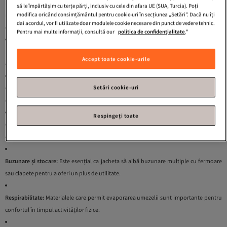
Rezistența la apă și vânt:
O jachetă de iarnă trebuie să fie impermeabilă sau, cel puțin,
să le împărtășim cu terțe părți, inclusiv cu cele din afara UE (SUA, Turcia). Poți
modifica oricând consimțământul pentru cookie-uri în secțiunea „Setări”. Dacă nu îți
rezistentă la apă și vânt. Aceasta va proteja împotriva intemperiilor și va asigura
dai acordul, vor fi utilizate doar modulele cookie necesare din punct de vedere tehnic.
confortul pe parcursul zilei.
Pentru mai multe informații, consultă our
politica de confidențialitate
."
Lungime și potrivire:
Există jachete scurte pentru mobilitate sporită și jachete lungi
Accept toate cookie-urile
care oferă o protecție maximă, în special împotriva vântului și zăpezii.
Setări cookie-uri
Calitatea materialelor:
Jachetele din poliester, nailon sau materiale tehnice sunt
durabile și rezistente la condiții meteorologice nefavorabile.
Respingeți toate
Glugă și guler:
Glugile ajustabile, căptușite, cu trimuri din blană sau blană sintetică
oferă un plus de căldură și stil.
Buzunare și stocare:
Este esențial ca jacheta să aibă buzunare multiple cu fermoare
sau clapete pentru a oferi un plus de utilitate.
Respirabilitate:
Materialele care permit evaporarea umezelii sunt importante pentru
confortul în timpul activităților fizice.