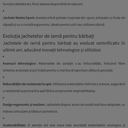
funcționalitatea lor, fiind adesea disponibile la reduceri.
Jachete Martes Sport:
Acestea oferă jachete inspirate din sport, echipate cu fuste de
zăpadă și cu o croială ergonomic, ideale pentru schi sau utilizare zilnică.
Evoluția jachetelor de iarnă pentru bărbați
Jachetele de iarnă pentru bărbați au evoluat semnificativ în
ultimii ani, aducând inovații tehnologice și stilistice:
Avansuri tehnologice:
Materialele de izolație s-au îmbunătățit, folosind fibre
sintetice avansate și puf tratat pentru o mai bună raportare căldură-greutate.
Îmbunătățiri ale rezistenței la apă:
Utilizarea materialelor tehnice a crescut, asigurând
o rezistență superioară la apă fără a compromite respirabilitatea.
Design ergonomic și modern:
Jachetele dispun acum de croieli mai bine adaptate, cu
mâneci articulate și tăieturi asimetrice.
Sustenabilitate:
O atenție tot mai mare este acordată materialelor ecologice și