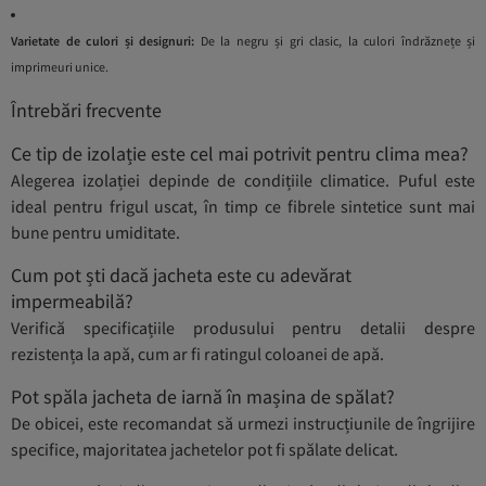
Varietate de culori și designuri:
De la negru și gri clasic, la culori îndrăznețe și
imprimeuri unice.
Întrebări frecvente
Ce tip de izolație este cel mai potrivit pentru clima mea?
Alegerea izolației depinde de condițiile climatice. Puful este
ideal pentru frigul uscat, în timp ce fibrele sintetice sunt mai
bune pentru umiditate.
Cum pot ști dacă jacheta este cu adevărat
impermeabilă?
Verifică specificațiile produsului pentru detalii despre
rezistența la apă, cum ar fi ratingul coloanei de apă.
Pot spăla jacheta de iarnă în mașina de spălat?
De obicei, este recomandat să urmezi instrucțiunile de îngrijire
specifice, majoritatea jachetelor pot fi spălate delicat.