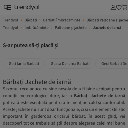
Trendyol
Bărbați
Bărbați Îmbrăcăminte
Bărbați Paltoane și jach
Trendyol
Îmbrăcăminte
Paltoane și jachete
Jachete de iarnă
S-ar putea să-ți placă și
Geci Iarna Barbati
Geaca De Iarna Barbati
Geci Barbati De
Bărbați Jachete de iarnă
Sezonul rece aduce cu sine nevoia de a fi bine echipat pentru
condiții meteorologice dure, iar o
Bárbați Jachete de iarnă
potrivită este esențială pentru a te menține cald și confortabil.
Aceste jachete nu sunt doar funcționale, ci și un element stilistic
important în garderoba oricărui bărbat. În acest ghid, vei
descoperi tot ce trebuie să știi despre alegerea celei mai bune