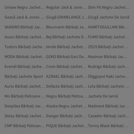
Unisex Negru Jachete De Iarnă
Regular Jack & Jones Jachete De Iarnă
Slim Fit Negru Jachete De Iarnă
Geacă Jack & Jones Jachete De Iarnă
Glugă GRIMELANGE Jachete De Iarnă
Glugă Jachete De Iarnă
SANDRO Bărbați Jachete De Iarnă
Bleumarin Bărbați Jachete De Iarnă
HAMİTOGULLARI Bărbați Jachete De Iarnă
Assos Bărbați Jachete De Iarnă
Bej Bărbați Jachete De Iarnă
FUMO Bărbați Jachete De Iarnă
Tudors Bărbați Jachete De Iarnă
Verde Bărbați Jachete De Iarnă
ZEUS Bărbați Jachete De Iarnă
MODA Bărbați Jachete De Iarnă
GEKO Bărbați Geci De Ploaie Și De Vânt
Masimar Bărbați Jachete De Iarnă
Evendi Bărbați Jachete De Iarnă
Crem Bărbați Jachete De Iarnă
Rodrigo Bărbați Jachete De Iarnă
Bărbați Jachete Sport
AZRAEL Bărbați Jachete De Iarnă
Oliggopol Kaki Jachete De Iarnă
Auriu Bărbați Jachete De Iarnă
Defacto Bărbați Jachete De Iarnă
Lela Bărbați Jachete De Iarnă
Mo Bărbați Paltoane Și Jachete
Negru Bărbați Paltoane Și Jachete
Jachete De Iarnă
DeepSea Bărbați Jachete De Iarnă
Alaska Negru Jachete De Iarnă
Madmext Bărbați Jachete De Iarnă
Sisley Bărbați Jachete De Iarnă
Danger Bărbați Jachete De Iarnă
Cazador Bărbați Jachete De Iarnă
CMP Bărbați Paltoane Și Jachete
PIQUE Bărbați Jachete De Iarnă
Tonny Black Bărbați Jachete De Iarnă