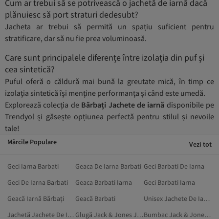
Cum ar trebui să se potrivească o jachetă de iarnă dacă
plănuiesc să port straturi dedesubt?
Jacheta ar trebui să permită un spațiu suficient pentru
stratificare, dar să nu fie prea voluminoasă.
Care sunt principalele diferențe între izolația din puf și
cea sintetică?
Puful oferă o căldură mai bună la greutate mică, în timp ce
izolația sintetică își menține performanța și când este umedă.
Explorează colecția de
Bărbați Jachete de iarnă
disponibile pe
Trendyol și găsește opțiunea perfectă pentru stilul și nevoile
tale!
Mărcile Populare
Vezi tot
Geci Iarna Barbati
Geaca De Iarna Barbati
Geci Barbati De Iarna
Geci De Iarna Barbati
Geaca Barbati Iarna
Geci Barbati Iarna
Geacă Iarnă Bărbați
Geacă Barbati
Unisex Jachete De Iarnă
Jachetă Jachete De Iarnă
Glugă Jack & Jones Jachete De Iarnă
Bumbac Jack & Jones Jachete De Iarnă