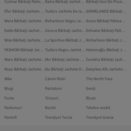
Colmar Bărbați Paltoane Și Jachete
Rains Bărbați Jachete De Iarnă
Bărbați Geci De Ploaie Și De Vânt
Efor Bărbați Jachete De Iarnă
Tudors Jachete De Iarnă
GRIMELANGE Bărbați Jachete De Iarnă
Wera Bărbați Jachete De Iarnă
Richarlison Negru Jachete De Iarnă
Assos Bărbați Paltoane Și Jachete
Exide Bărbați Jachete De Iarnă
Givova Bărbați Jachete De Iarnă
Dehaine Bărbați Paltoane Și Jachete
Wise Bărbați Jachete De Iarnă
La Sportiva Bărbați Jachete De Iarnă
Richarlison Bărbați Jachete De Iarnă
FASHION Bărbați Jachete De Iarnă
Tudors Negru Jachete De Iarnă
Hatemoğlu Bărbați Jachete De Iarnă
Maro Bărbați Jachete De Iarnă
Mcr Bărbați Jachete De Iarnă
Coredra Bărbați Jachete De Iarnă
Roșu Bărbați Jachete De Iarnă
Nu Bărbați Jachete De Iarnă
DeepSea Alb Jachete De Iarnă
Nike
Calvin Klein
The North Face
Blugi
Pantaloni
Genți
Fuste
Tricouri
Bluze
Parfumuri
Rochii
Telefon mobil
Pantofi
Trendyol Turcia
Trendyol Grecia