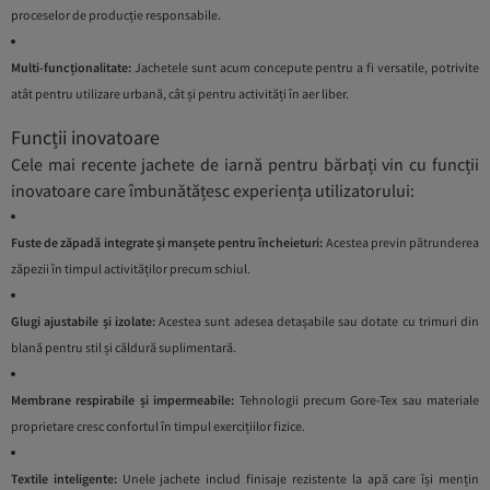
proceselor de producție responsabile.
Multi-funcționalitate:
Jachetele sunt acum concepute pentru a fi versatile, potrivite
atât pentru utilizare urbană, cât și pentru activități în aer liber.
Funcții inovatoare
Cele mai recente jachete de iarnă pentru bărbați vin cu funcții
inovatoare care îmbunătățesc experiența utilizatorului:
Fuste de zăpadă integrate și manșete pentru încheieturi:
Acestea previn pătrunderea
zăpezii în timpul activităților precum schiul.
Glugi ajustabile și izolate:
Acestea sunt adesea detașabile sau dotate cu trimuri din
blană pentru stil și căldură suplimentară.
Membrane respirabile și impermeabile:
Tehnologii precum Gore-Tex sau materiale
proprietare cresc confortul în timpul exercițiilor fizice.
Textile inteligente:
Unele jachete includ finisaje rezistente la apă care își mențin