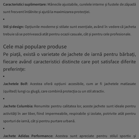
Caracteristici suplimentare:
Mânecile ajustabile, curelele interne și fustele de zăpadă
sunt frecvent întâlnite și ajută la maximizarea protecției.
Stil și design:
Opțiunile moderne și stilate sunt esențiale, având în vedere că jacheta
trebuie să se potrivească atât pentru ocazii casuale, cât și pentru cele profesionale.
Cele mai populare produse
Pe piață, există o varietate de jachete de iarnă pentru bărbați,
fiecare având caracteristici distincte care pot satisface diferite
preferințe:
Jachetele Bolf:
Acestea oferă opțiuni accesibile, cum ar fi jachetele matlasate
(quilted) lungi cu glugă, care combină protecția cu un stil atractiv.
Jachete Columbia:
Renumite pentru calitatea lor, aceste jachete sunt ideale pentru
activități în aer liber, fiind impermeabile, respirabile și izolate, potrivite atât pentru
sporturi de iarnă, cât și pentru purtare urbană.
Jachete Adidas Performance:
Acestea sunt apreciate pentru stilul sportiv și