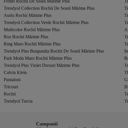
Femei Rochii De Seară Mărime Plus
Tr
Trendyol Collection Rochii De Seară Mărime Plus
Tr
Auriu Rochii Mărime Plus
Tr
Trendyol Collection Verde Rochii Mărime Plus
Tr
Multicolor Rochii Mărime Plus
A
Roz Rochii Mărime Plus
T
Rmg Maro Rochii Mărime Plus
T
Trendyol Plus Burgundia Rochii De Seară Mărime Plus
İn
Park Moda Maro Rochii Mărime Plus
R
Trendyol Plus Violet Dresuri Mărime Plus
Tr
Calvin Klein
T
Pantaloni
G
Tricouri
B
Rochii
T
Trendyol Turcia
T
Campanii