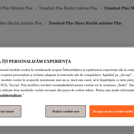
l Plus Mărime Plus
Trendyol Plus Rochii mărime Plus
Trendyol Plus M
Maro Rochii mărime Plus
Trendyol Plus Maro Rochii mărime Plus
 46
Rochii Mărimea 38
Rochii Mărimea 48
Rochie Maxi M
Ă ÎȚI PERSONALIZĂM EXPERIENȚA
Rochii De Seară Mărimea 48/50
Mărime Plus Maro Rochii
Mărime
lizează module cookie în următoarele scopuri Îmbunătățirea și optimizarea experiența tale la cump
Rochii Mărime Plus
Îmbrăcăminte De Relaxare Maro Rochii Mărime Plu
conținut personalizat și reclame adaptate la interesele tale de cumpărături. Apăsând pe „Accept”, 
 module cookie în scopurile menționate mai sus și, dacă este cazul, să le împărtășim cu terțe părți,
(SUA, Turcia). Poți modifica oricând consimțământul pentru cookie-uri în secțiunea „Setări”. Dacă
Plus Rochii Mărime Plus
Trendyol Plus Maro Rochii De Plajă
Tre
fi utilizate doar modulele cookie necesare din punct de vedere tehnic. Pentru mai multe informații
confidențialitate
."
n Rochii Mărime Plus
Trendyol Collection Maro Rochii De Seară Mărim
uriu Rochii Mărime Plus
Trendyol Plus Albastru Rochii Mărime Plus
eți toate
Setări cookie-uri
Accept toate cookie-urile