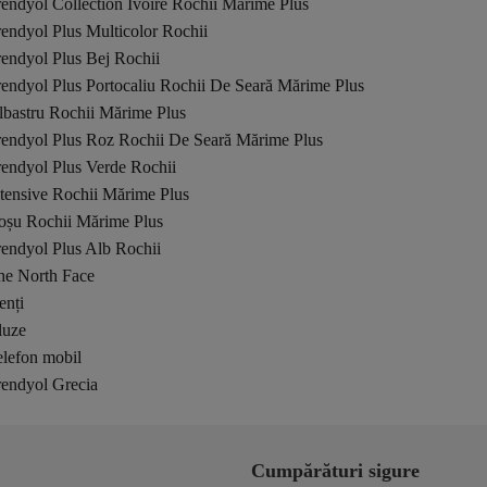
endyol Collection Ivoire Rochii Mărime Plus
endyol Plus Multicolor Rochii
endyol Plus Bej Rochii
endyol Plus Portocaliu Rochii De Seară Mărime Plus
lbastru Rochii Mărime Plus
rendyol Plus Roz Rochii De Seară Mărime Plus
rendyol Plus Verde Rochii
tensive Rochii Mărime Plus
oșu Rochii Mărime Plus
endyol Plus Alb Rochii
he North Face
enți
luze
elefon mobil
rendyol Grecia
Cumpărături sigure