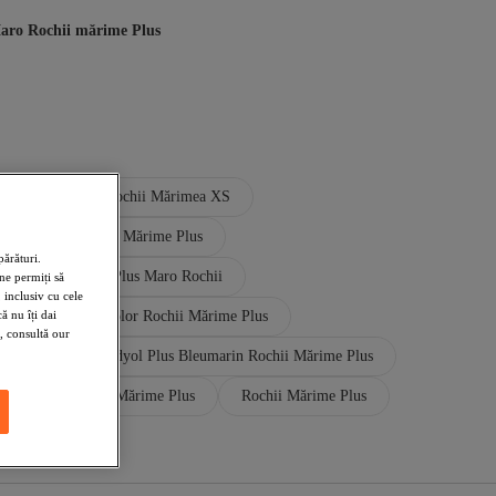
aro Rochii mărime Plus
ărimea 48
Rochii Mărimea XS
 Plus Maro Rochii Mărime Plus
ărături.
s
Trendyol Plus Maro Rochii
ne permiți să
 inclusiv cu cele
 nu îți dai
ndyol Plus Multicolor Rochii Mărime Plus
, consultă our
e Plus
Trendyol Plus Bleumarin Rochii Mărime Plus
Femei Rochii Mărime Plus
Rochii Mărime Plus