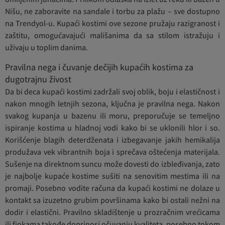
Nišu, ne zaboravite na sandale i torbu za plažu – sve dostupno
na Trendyol-u. Kupaći kostimi ove sezone pružaju razigranost i
zaštitu, omogućavajući mališanima da sa stilom istražuju i
uživaju u toplim danima.
Pravilna nega i čuvanje dečijih kupaćih kostima za
dugotrajnu živost
Da bi deca kupaći kostimi zadržali svoj oblik, boju i elastičnost i
nakon mnogih letnjih sezona, ključna je pravilna nega. Nakon
svakog kupanja u bazenu ili moru, preporučuje se temeljno
ispiranje kostima u hladnoj vodi kako bi se uklonili hlor i so.
Korišćenje blagih deterdženata i izbegavanje jakih hemikalija
produžava vek vibrantnih boja i sprečava oštećenja materijala.
Sušenje na direktnom suncu može dovesti do izbleđivanja, zato
je najbolje kupaće kostime sušiti na senovitim mestima ili na
promaji. Posebno vodite računa da kupaći kostimi ne dolaze u
kontakt sa izuzetno grubim površinama kako bi ostali nežni na
dodir i elastični. Pravilno skladištenje u prozračnim vrećicama
ili fiokama takođe doprinosi očuvanju kvaliteta, posebno tokom