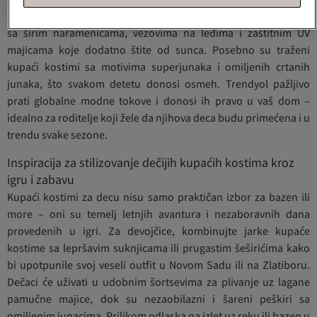
dostupno na Trendyol-u. Što se krojeva tiče, pratiće se modeli
sa širim naramenicama, vezovima na leđima i zaštitnim UV
majicama koje dodatno štite od sunca. Posebno su traženi
kupaći kostimi sa motivima superjunaka i omiljenih crtanih
junaka, što svakom detetu donosi osmeh. Trendyol pažljivo
prati globalne modne tokove i donosi ih pravo u vaš dom –
idealno za roditelje koji žele da njihova deca budu primećena i u
trendu svake sezone.
Inspiracija za stilizovanje dečijih kupaćih kostima kroz
igru i zabavu
Kupaći kostimi za decu nisu samo praktičan izbor za bazen ili
more – oni su temelj letnjih avantura i nezaboravnih dana
provedenih u igri. Za devojčice, kombinujte jarke kupaće
kostime sa lepršavim suknjicama ili prugastim šeširićima kako
bi upotpunile svoj veseli outfit u Novom Sadu ili na Zlatiboru.
Dečaci će uživati u udobnim šortsevima za plivanje uz lagane
pamučne majice, dok su nezaobilazni i šareni peškiri sa
omiljenim junacima. Prilikom odlaska na izlet uz reku ili bazen u