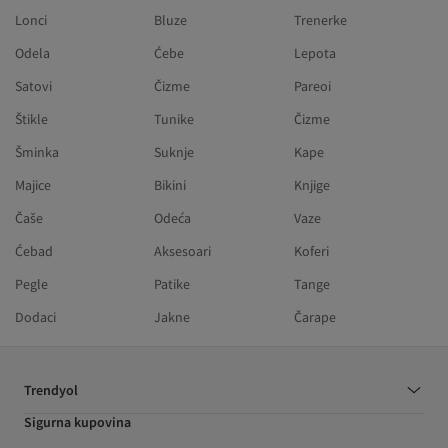
Lonci
Bluze
Trenerke
Odela
Ćebe
Lepota
Satovi
Čizme
Pareoi
Štikle
Tunike
Čizme
Šminka
Suknje
Kape
Majice
Bikini
Knjige
Čaše
Odeća
Vaze
Ćebad
Aksesoari
Koferi
Pegle
Patike
Tange
Dodaci
Jakne
Čarape
Trendyol
Sigurna kupovina