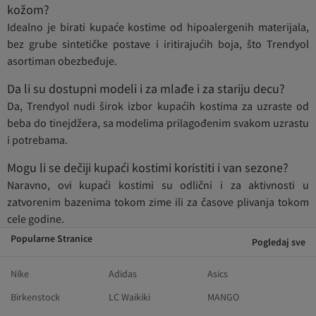
kožom?
Idealno je birati kupaće kostime od hipoalergenih materijala,
bez grube sintetičke postave i iritirajućih boja, što Trendyol
asortiman obezbeđuje.
Da li su dostupni modeli i za mlađe i za stariju decu?
Da, Trendyol nudi širok izbor kupaćih kostima za uzraste od
beba do tinejdžera, sa modelima prilagođenim svakom uzrastu
i potrebama.
Mogu li se dečiji kupaći kostimi koristiti i van sezone?
Naravno, ovi kupaći kostimi su odlični i za aktivnosti u
zatvorenim bazenima tokom zime ili za časove plivanja tokom
cele godine.
Popularne Stranice
Pogledaj sve
Nike
Adidas
Asics
Birkenstock
LC Waikiki
MANGO