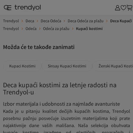
Trendyol
Deca
Deca Odeća
Deca Odeća za plažu
Deca Kupaći
Trendyol
Odeća
Odeća za plažu
Kupaći kostimi
Možda će te takođe zanimati
Kupaci Kostimi
Sinsay Kupaci Kostimi
Ženski Kupaći Kost
Deca kupaći kostimi za letnje radosti na
Trendyol-u
Izbor materijala i udobnosti za najmlađe avanturiste
Kada je u pitanju kvalitet dečijih kupaćih kostima, Trendyol
posebnu pažnju posvećuje izuzetnim materijalima koji prate
najaktivnije dane vaših mališana. Naša selekcija obuhvata
kupaće kostime izrađene od elastičnih, prozračnih i