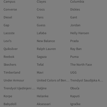
Campus
Clayes
Columbia
Converse
Crocs
Dickies
Diesel
Vans
Gant
Gap
Guess
Jordan
Lacoste
Lafaba
Helly Hansen
Levi's
New Balance
Prada
Quiksilver
Ralph Lauren
Ray Ban
Reebok
Sagaza
Puma
Skechers
Tefal
The North Face
Timberland
Mavi
UGG
Under Armour
United Colors of Benetton
Trendyol Saudijska Arabija
Trendyol Ujedinjeni Arapski Emirati
Haljine
Obuća
Korpe
Helanke
Kaputi
Babydoll
Aksesoari
Igračke