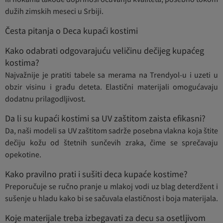
dužih zimskih meseci u Srbiji.
Česta pitanja o Deca kupaći kostimi
Kako odabrati odgovarajuću veličinu dečijeg kupaćeg
kostima?
Najvažnije je pratiti tabele sa merama na Trendyol-u i uzeti u
obzir visinu i građu deteta. Elastični materijali omogućavaju
dodatnu prilagodljivost.
Da li su kupaći kostimi sa UV zaštitom zaista efikasni?
Da, naši modeli sa UV zaštitom sadrže posebna vlakna koja štite
dečiju kožu od štetnih sunčevih zraka, čime se sprečavaju
opekotine.
Kako pravilno prati i sušiti deca kupaće kostime?
Preporučuje se ručno pranje u mlakoj vodi uz blag deterdžent i
sušenje u hladu kako bi se sačuvala elastičnost i boja materijala.
Koje materijale treba izbegavati za decu sa osetljivom