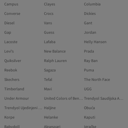
Campus
Clayes
Columbia
Converse
Crocs
Dickies
Diesel
Vans
Gant
Gap
Guess
Jordan
Lacoste
Lafaba
Helly Hansen
Levi's
New Balance
Prada
Quiksilver
Ralph Lauren
Ray Ban
Reebok
Sagaza
Puma
Skechers
Tefal
The North Face
Timberland
Mavi
UGG
Under Armour
United Colors of Benetton
Trendyol Saudijska Arabija
Trendyol Ujedinjeni Arapski Emirati
Haljine
Obuća
Korpe
Helanke
Kaputi
Babydoll
Aksesoari
Igračke