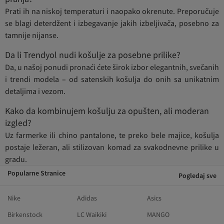
Prati ih na niskoj temperaturi i naopako okrenute. Preporučuje
se blagi deterdžent i izbegavanje jakih izbeljivača, posebno za
tamnije nijanse.
Da li Trendyol nudi košulje za posebne prilike?
Da, u našoj ponudi pronaći ćete širok izbor elegantnih, svečanih
i trendi modela – od satenskih košulja do onih sa unikatnim
detaljima i vezom.
Kako da kombinujem košulju za opušten, ali moderan
izgled?
Uz farmerke ili chino pantalone, te preko bele majice, košulja
postaje ležeran, ali stilizovan komad za svakodnevne prilike u
gradu.
Popularne Stranice
Pogledaj sve
Nike
Adidas
Asics
Birkenstock
LC Waikiki
MANGO