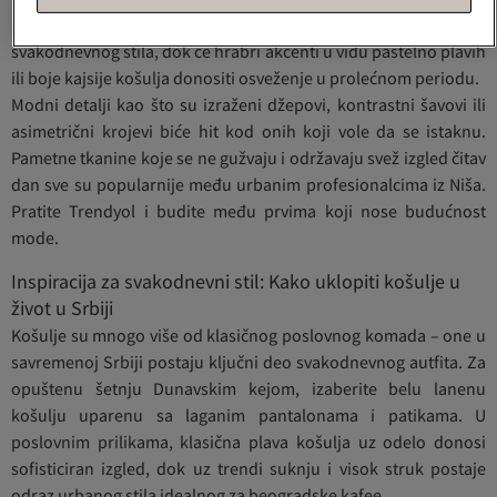
poput bež, peska i maslinasto zelene postaće osnova
svakodnevnog stila, dok će hrabri akcenti u vidu pastelno plavih
ili boje kajsije košulja donositi osveženje u prolećnom periodu.
Modni detalji kao što su izraženi džepovi, kontrastni šavovi ili
asimetrični krojevi biće hit kod onih koji vole da se istaknu.
Pametne tkanine koje se ne gužvaju i održavaju svež izgled čitav
dan sve su popularnije među urbanim profesionalcima iz Niša.
Pratite Trendyol i budite među prvima koji nose budućnost
mode.
Inspiracija za svakodnevni stil: Kako uklopiti košulje u
život u Srbiji
Košulje su mnogo više od klasičnog poslovnog komada – one u
savremenoj Srbiji postaju ključni deo svakodnevnog autfita. Za
opuštenu šetnju Dunavskim kejom, izaberite belu lanenu
košulju uparenu sa laganim pantalonama i patikama. U
poslovnim prilikama, klasična plava košulja uz odelo donosi
sofisticiran izgled, dok uz trendi suknju i visok struk postaje
odraz urbanog stila idealnog za beogradske kafee.