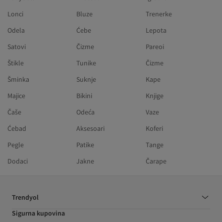
Lonci
Bluze
Trenerke
Odela
Ćebe
Lepota
Satovi
Čizme
Pareoi
Štikle
Tunike
Čizme
Šminka
Suknje
Kape
Majice
Bikini
Knjige
Čaše
Odeća
Vaze
Ćebad
Aksesoari
Koferi
Pegle
Patike
Tange
Dodaci
Jakne
Čarape
Trendyol
Sigurna kupovina