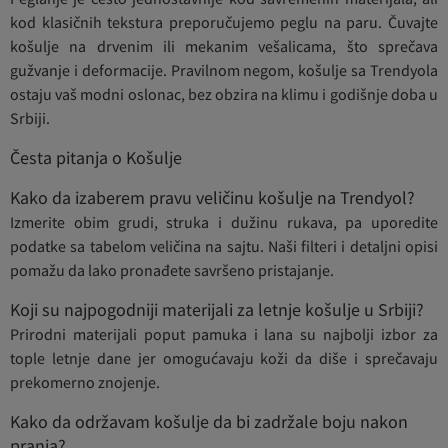
kod klasičnih tekstura preporučujemo peglu na paru. Čuvajte
košulje na drvenim ili mekanim vešalicama, što sprečava
gužvanje i deformacije. Pravilnom negom, košulje sa Trendyola
ostaju vaš modni oslonac, bez obzira na klimu i godišnje doba u
Srbiji.
Česta pitanja o Košulje
Kako da izaberem pravu veličinu košulje na Trendyol?
Izmerite obim grudi, struka i dužinu rukava, pa uporedite
podatke sa tabelom veličina na sajtu. Naši filteri i detaljni opisi
pomažu da lako pronađete savršeno pristajanje.
Koji su najpogodniji materijali za letnje košulje u Srbiji?
Prirodni materijali poput pamuka i lana su najbolji izbor za
tople letnje dane jer omogućavaju koži da diše i sprečavaju
prekomerno znojenje.
Kako da održavam košulje da bi zadržale boju nakon
pranja?