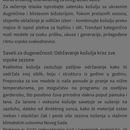
Za večernje izlaske isprobajte satensku košulju sa ukrasnim
dugmićima i blistavom bižuterijom. Tokom prelaznih sezona,
slojevito oblačenje je odličan izbor – kombinujte košulju preko
majice ili ispod pletiva za toplinu i stil. Trendyol kategorično
nudi modele za svaku priliku, ukuse i generacije, prilagođene
ritmu srpske svakodnevice.
Saveti za dugovečnost: Održavanje košulja kroz sve
srpske sezone
Kvalitetna košulja zaslužuje pažljivo održavanje kako bi
zadržala svoj oblik, boju i strukturu iz godine u godinu.
Preporuka za sve modele iz naše ponude je pranje na nižim
temperaturama, po mogućstvu na programu za osetljivu
garderobu, što posebno čuva prirodna vlakna poput pamuka i
lana. Za lanene i viskozne košulje savetuje se sušenje na
vazduhu, daleko od direktnog sunca, kako bi materijal ostao
mekan i elastičan čak i posle više sezona nošenja u vlažnim
klimatskim uslovima Novog Sada.
Peglanje je često jednostavnije kod savremenih materijala, ali