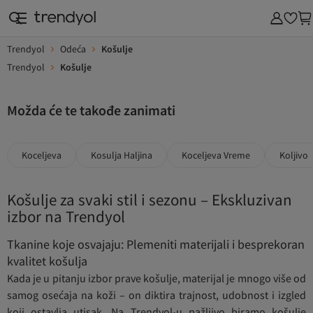
Trendyol
Odeća
Košulje
Trendyol
Košulje
Možda će te takođe zanimati
Koceljeva
Kosulja Haljina
Koceljeva Vreme
Koljivo
Košulje za svaki stil i sezonu – Ekskluzivan
izbor na Trendyol
Tkanine koje osvajaju: Plemeniti materijali i besprekoran
kvalitet košulja
Kada je u pitanju izbor prave košulje, materijal je mnogo više od
samog osećaja na koži – on diktira trajnost, udobnost i izgled
koji ostavlja utisak. Na Trendyol-u pažljivo biramo košulje