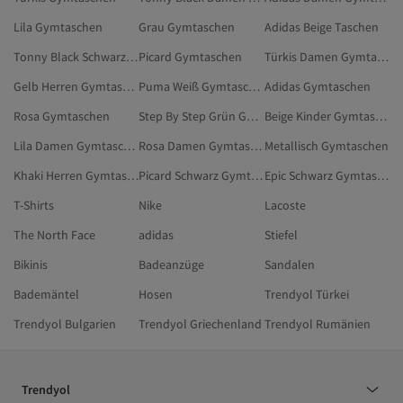
Lila Gymtaschen
Grau Gymtaschen
Adidas Beige Taschen
Tonny Black Schwarz Gymtaschen
Picard Gymtaschen
Türkis Damen Gymtaschen
Gelb Herren Gymtaschen
Puma Weiß Gymtaschen
Adidas Gymtaschen
Rosa Gymtaschen
Step By Step Grün Gymtaschen
Beige Kinder Gymtaschen
Lila Damen Gymtaschen
Rosa Damen Gymtaschen
Metallisch Gymtaschen
Khaki Herren Gymtaschen
Picard Schwarz Gymtaschen
Epic Schwarz Gymtaschen
T-Shirts
Nike
Lacoste
The North Face
adidas
Stiefel
Bikinis
Badeanzüge
Sandalen
Bademäntel
Hosen
Trendyol Türkei
Trendyol Bulgarien
Trendyol Griechenland
Trendyol Rumänien
Trendyol