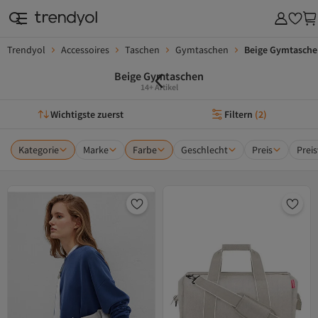
Trendyol
Accessoires
Taschen
Gymtaschen
Beige Gymtasch
Beige Gymtaschen
14+ Artikel
Wichtigste zuerst
Filtern
(
2
)
Kategorie
Marke
Farbe
Geschlecht
Preis
Preis