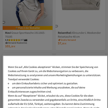
Platz 3 der Bestseller
Mavi
Graue Sporttasche 1911665-
Reisenthel
Allrounder L Weekender
70185
Reisetasche 48 cm
Versand Kostenlos
4.8
Tiefstpreis (7 Tage)
(
47
)
Gratis Versand
57,
Versand Kostenlos
Versand Kostenlos
95
€
101,
Gratis Versand
30
€
Tiefstpreis (7 Tage)
Wenn Sie auf „Alle Cookies akzeptieren“ klicken, stimmen Sie der Speicherung von
Cookies auf Ihrem Gerät zu, um die Websitenavigation zu verbessern, die
Websitenutzung zu analysieren und unsere Marketingbemühungen zu unterstützen.
Trendyol verwendet Cookies:
um dein Einkaufserlebnis sicher und optimiert zu gestalten.
um personalisierte Inhalte und Werbung anzubieten, die auf deine
Einkaufsinteressen zugeschnitten sind.
Wenn du auf "Akzeptieren" klickst, erlaubst du uns, diese Cookies für die oben
genannten Zwecke zu verwenden und gegebenenfalls an Dritte, einschließlich Dritte
außerhalb der EU (USA, Türkiye), weiterzugeben. Du kannst deine Zustimmung
jederzeit in den Cookie-Einstellungen unter "Einstellungen" ändern. Wenn du nicht