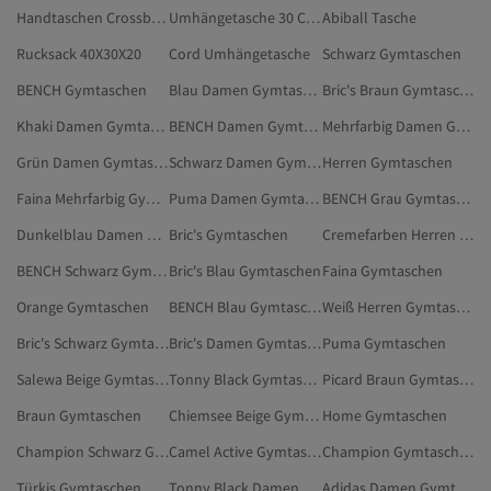
Handtaschen Crossbody
Umhängetasche 30 Cm Breit
Abiball Tasche
Rucksack 40X30X20
Cord Umhängetasche
Schwarz Gymtaschen
BENCH Gymtaschen
Blau Damen Gymtaschen
Bric's Braun Gymtaschen
Khaki Damen Gymtaschen
BENCH Damen Gymtaschen
Mehrfarbig Damen Gymtaschen
Grün Damen Gymtaschen
Schwarz Damen Gymtaschen
Herren Gymtaschen
Faina Mehrfarbig Gymtaschen
Puma Damen Gymtaschen
BENCH Grau Gymtaschen
Dunkelblau Damen Gymtaschen
Bric's Gymtaschen
Cremefarben Herren Gymtaschen
BENCH Schwarz Gymtaschen
Bric's Blau Gymtaschen
Faina Gymtaschen
Orange Gymtaschen
BENCH Blau Gymtaschen
Weiß Herren Gymtaschen
Bric's Schwarz Gymtaschen
Bric's Damen Gymtaschen
Puma Gymtaschen
Salewa Beige Gymtaschen
Tonny Black Gymtaschen
Picard Braun Gymtaschen
Braun Gymtaschen
Chiemsee Beige Gymtaschen
Home Gymtaschen
Champion Schwarz Gymtaschen
Camel Active Gymtaschen
Champion Gymtaschen
Türkis Gymtaschen
Tonny Black Damen Gymtaschen
Adidas Damen Gymtaschen