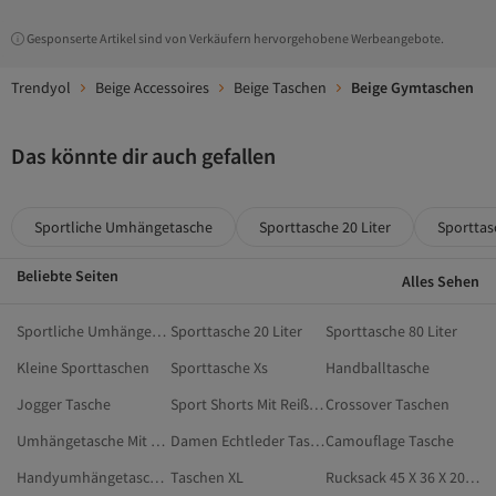
Gesponserte Artikel sind von Verkäufern hervorgehobene Werbeangebote.
Trendyol
Beige Accessoires
Beige Taschen
Beige Gymtaschen
Das könnte dir auch gefallen
Sportliche Umhängetasche
Sporttasche 20 Liter
Sporttas
Beliebte Seiten
Alles Sehen
Sportliche Umhängetasche
Sporttasche 20 Liter
Sporttasche 80 Liter
Kleine Sporttaschen
Sporttasche Xs
Handballtasche
Jogger Tasche
Sport Shorts Mit Reißverschlusstaschen
Crossover Taschen
Umhängetasche Mit Reißverschluss
Damen Echtleder Taschen
Camouflage Tasche
Handyumhängetaschen
Taschen XL
Rucksack 45 X 36 X 20 Cm