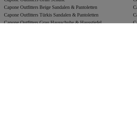
Capone Outfitters Beige Sandalen & Pantoletten
Ca
Capone Outfitters Türkis Sandalen & Pantoletten
Ca
Capone Outfitters Grau Hausschuhe & Hausstiefel
C
Capone Outfitters Mehrfarbig Sandalen & Pantoletten
D
Capone Outfitters Khaki Freizeitschuhe
C
Capone Outfitters Metallisch Schuhe
Ca
Capone Outfitters Grau Sandalen & Pantoletten
Ca
Capone Outfitters Beige Freizeitschuhe
Ca
Capone Outfitters Damen Sneaker
Ca
Capone Outfitters Metallisch Freizeitschuhe
C
Capone Outfitters Metallisch Sandalen & Pantoletten
Ca
Capone Outfitters Gelb Sandalen & Pantoletten
Ca
Nike
L
adidas
St
Badeanzüge
S
Hosen
T
Trendyol Griechenland
T