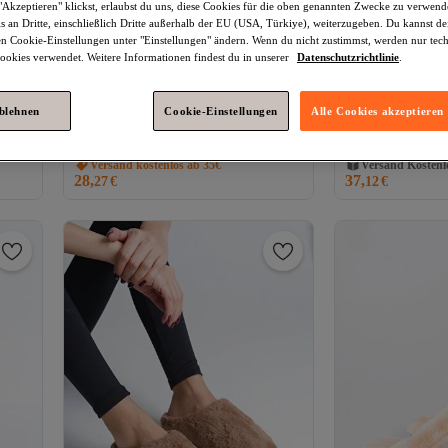
Akzeptieren" klickst, erlaubst du uns, diese Cookies für die oben genannten Zwecke zu verwen
s an Dritte, einschließlich Dritte außerhalb der EU (USA, Türkiye), weiterzugeben. Du kannst 
den Cookie-Einstellungen unter "Einstellungen" ändern. Wenn du nicht zustimmst, werden nur tec
okies verwendet. Weitere Informationen findest du in unserer
Datenschutzrichtlinie
.
ablehnen
Cookie-Einstellungen
Alle Cookies akzeptieren
Capone Outfitters
Carroll Damen-
Capone Outfitte
Versand Kostenl
ker
Hausschuhe mit dicker Sohle und
Hausschuhe mit d
Gratis Versand
4.1
(
298
)
4.0
(
102
)
runder Zehenpartie aus Fell
runder Zehenparti
Versand kostenlos ab 35€
Versand Kostenl
28,
37,
27
€
12
€