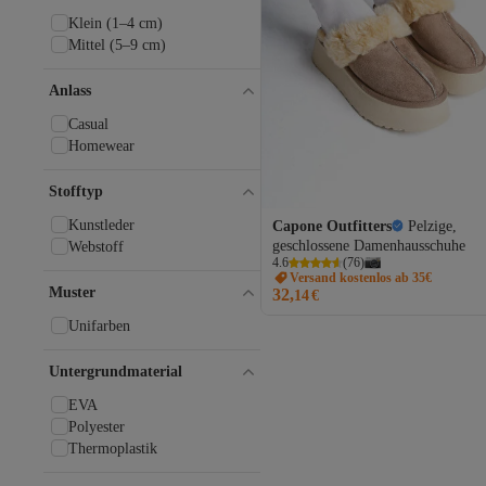
luvishoes
Madame Coco
Klein (1–4 cm)
Manijero
Mittel (5–9 cm)
Marco Tozzi
Marjin
Anlass
Melvin&Hamilton
Casual
MEXX
Homewear
Moda Devrin
Moda Frato
Stofftyp
Muggo
Mustang
Kunstleder
Capone Outfitters
Pelzige,
Nero Giardini
geschlossene Damenhausschuhe
Webstoff
NİŞANTAŞI SHOES
4.6
(
76
)
Versand kostenlos ab 35€
NOVİNS
Muster
32,
14
€
Oksit
pasyone
Unifarben
Pembe Potin
Penti
Untergrundmaterial
Peter Kaiser
EVA
Pierre Cardin
Polyester
Replay
Thermoplastik
Riccon
Rieker