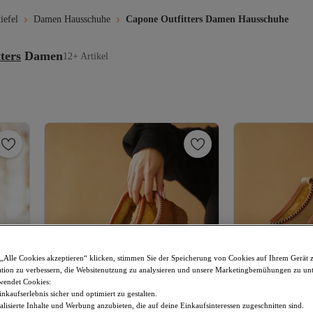
iefel
Damen Hausschuhe
Capone Outfitters Damen Hausschuhe
ters
Damen
12+ Artikel
„Alle Cookies akzeptieren“ klicken, stimmen Sie der Speicherung von Cookies auf Ihrem Gerät 
tion zu verbessern, die Websitenutzung zu analysieren und unsere Marketingbemühungen zu unt
wendet Cookies:
nkaufserlebnis sicher und optimiert zu gestalten.
lisierte Inhalte und Werbung anzubieten, die auf deine Einkaufsinteressen zugeschnitten sind.