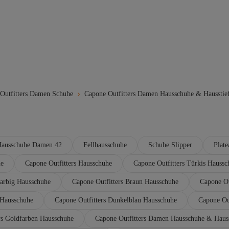
Outfitters Damen Schuhe
Capone Outfitters Damen Hausschuhe & Hausstief
ausschuhe Damen 42
Fellhausschuhe
Schuhe Slipper
Plat
he
Capone Outfitters Hausschuhe
Capone Outfitters Türkis Haussc
farbig Hausschuhe
Capone Outfitters Braun Hausschuhe
Capone Ou
 Hausschuhe
Capone Outfitters Dunkelblau Hausschuhe
Capone Ou
rs Goldfarben Hausschuhe
Capone Outfitters Damen Hausschuhe & Hauss