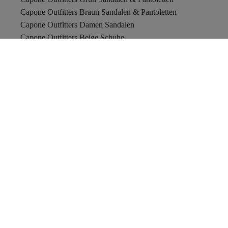
Capone Outfitters Braun Sandalen & Pantoletten
Capone Outfitters Damen Sandalen
Capone Outfitters Beige Schuhe
Capone Outfitters Blau Sandalen & Pantoletten
Capone Outfitters Sandalen
Capone Outfitters Damen High Heels
Capone Outfitters Schwarz Loafer-Schuhe
Capone Outfitters Khaki Sandalen & Pantoletten
Capone Outfitters Schwarz High Heels
Capone Outfitters Grau Schuhe
Capone Outfitters Burgundrot Sandalen & Pantoletten
ARA Damen Hausschuhe
T-Shirts
The North Face
Bikinis
Bademäntel
Trendyol Bulgarien