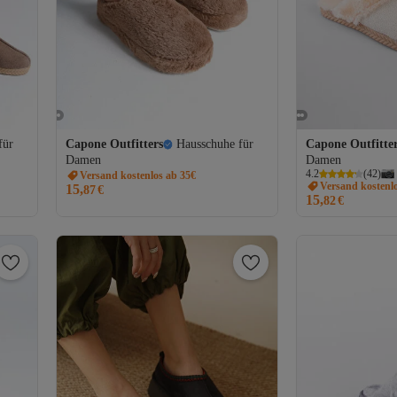
für
Capone Outfitters
Hausschuhe für
Capone Outfitte
Damen
Damen
4.2
(
42
)
Versand kostenlos ab 35€
Versand kostenl
15,
87
€
15,
82
€