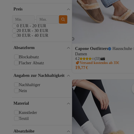
Camel Active
CLARKS
Preis
Defacto
Dreimaster
0 EUR - 20 EUR
El Naturalista
20 EUR - 30 EUR
EMU
30 EUR - 40 EUR
EMU Australia
Ender Home
Absatzform
Capone Outfitters
Hausschuhe 
Everybody
Damen
Faina
Blockabsatz
4.2
(
33
)
FALKE
Flacher Absatz
Versand kostenlos ab 35€
19,
77
€
Freemax
Fulla Moda
Angaben zur Nachhaltigkeit
Fullamoda
Nachhaltiger
Gant
Nein
Gioseppo
HÖGL
Material
ILC
İlkem
Kunstleder
Keen
Textil
LC Waikiki
liu.jo
Absatzhöhe