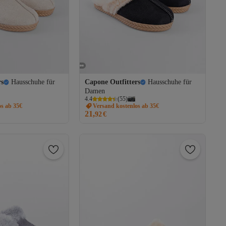
rs
Hausschuhe für
Capone Outfitters
Hausschuhe für
Damen
4.4
(
55
)
os ab 35€
Versand kostenlos ab 35€
21,
92
€