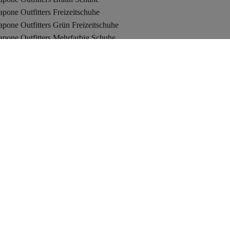
pone Outfitters Freizeitschuhe
pone Outfitters Grün Freizeitschuhe
apone Outfitters Mehrfarbig Schuhe
amen Hausschuhe
apone Outfitters Schwarz Sneaker
pone Outfitters Türkis Schuhe
pone Outfitters Dunkelblau Sandalen & Pantoletten
pone Outfitters Ekru Freizeitschuhe
pone Outfitters Mehrfarbig Freizeitschuhe
apone Outfitters Loafer-Schuhe
pone Outfitters Damen Stilettos
pone Outfitters Lila Sandalen & Pantoletten
acoste
iefel
andalen
rendyol Türkei
rendyol Rumänien