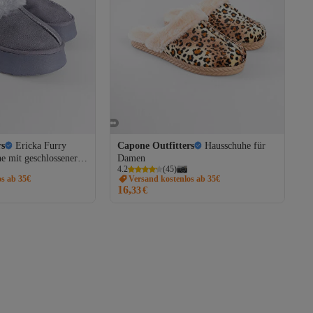
rs
Ericka Furry
Capone Outfitters
Hausschuhe für
 mit geschlossener
Damen
4.2
(
45
)
os ab 35€
Versand kostenlos ab 35€
16,
33
€