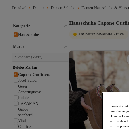
Trendyol
Damen
Damen Schuhe
Damen Hausschuhe & Hausst
Hausschuhe
Capone Outfit
Kategorie
Am besten bewertete Artikel
Hausschuhe
Marke
Beliebte Marken
Capone Outfitters
Josef Seibel
Gezer
Asportuguesas
Rohde
LAZAMANİ
Wenn Sie auf 
Gabor
Websitenaviga
shepherd
Trendyol ver
Vital
um dein Ei
um persona
Caprice