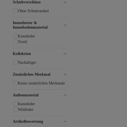
Schuhverschluss
SALAMANDER
Scapa
Ohne Schnürsenkel
Shoeberry
Slazenger
Innenfutter &
Slipcat
Innenbodenmaterial
SOHO
Kunstleder
STOCON
Textil
StWenn
Tamaris
Kollektion
Think!
Tommy Hilfiger
Nachaltiger
Toms
Trend Alaçatı Stili
Zusätzliches Merkmal
Twigy
U.S. Polo Assn.
Keine zusätzlichen Merkmale
Westland
Außenmaterial
Kunstleder
Wildleder
Artikelbewertung