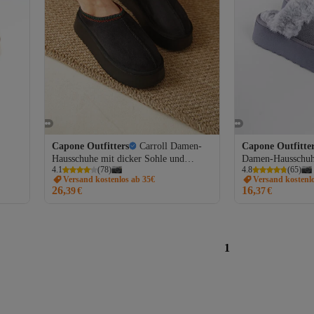
Capone Outfitters
Carroll Damen-
Capone Outfitte
Hausschuhe mit dicker Sohle und
Damen-Hausschuhe
4.1
(
78
)
4.8
(
65
)
runder Zehenpartie aus Fell
Zehenpartie
Versand kostenlos ab 35€
Versand kostenl
26,
16,
39
€
37
€
1