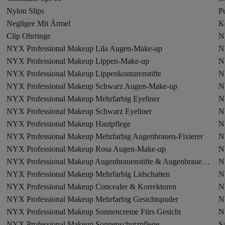
Nylon Slips
Pu
Negligee Mit Ärmel
K
Clip Ohrringe
N
NYX Professional Makeup Lila Augen-Make-up
N
NYX Professional Makeup Lippen-Make-up
N
NYX Professional Makeup Lippenkonturenstifte
N
NYX Professional Makeup Schwarz Augen-Make-up
N
NYX Professional Makeup Mehrfarbig Eyeliner
N
NYX Professional Makeup Schwarz Eyeliner
N
NYX Professional Makeup Hautpflege
N
NYX Professional Makeup Mehrfarbig Augenbrauen-Fixierer
N
NYX Professional Makeup Rosa Augen-Make-up
N
NYX Professional Makeup Augenbrauenstifte & Augenbrauenpuder
N
NYX Professional Makeup Mehrfarbig Lidschatten
NYX Professional Makeup Concealer & Korrektoren
N
NYX Professional Makeup Mehrfarbig Gesichtspuder
N
NYX Professional Makeup Sonnencreme Fürs Gesicht
N
oren
NYX Professional Makeup Sonnenschutzpflege
S