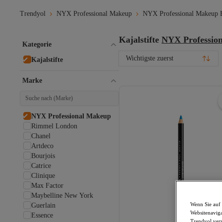
Trendyol
NYX Professional Makeup
NYX Professional Makeup 
Kajalstifte
NYX Professio
Kategorie
Wichtigste zuerst
Kajalstifte
Marke
NYX Professional Makeup
Rimmel London
Chanel
Artdeco
Bourjois
Catrice
Clinique
Max Factor
Maybelline New York
Wenn Sie auf 
Guerlain
Websitenaviga
Essence
Trendyol ver