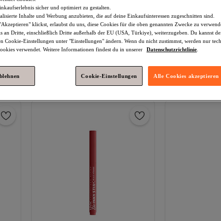
nkaufserlebnis sicher und optimiert zu gestalten.
lisierte Inhalte und Werbung anzubieten, die auf deine Einkaufsinteressen zugeschnitten sind.
Akzeptieren" klickst, erlaubst du uns, diese Cookies für die oben genannten Zwecke zu verwen
s an Dritte, einschließlich Dritte außerhalb der EU (USA, Türkiye), weiterzugeben. Du kannst 
NYX Professional Makeup
Slim
NYX Profession
den Cookie-Einstellungen unter "Einstellungen" ändern. Wenn du nicht zustimmst, werden nur tec
Augenstift #lavendelschimmer Nyx
Augenstift #emer
okies verwendet. Weitere Informationen findest du in unserer
Datenschutzrichtlinie
.
Professional Make Up 1,2 gr
Versand kostenlos ab 35€
Professional Make
Versand kostenl
19,
19,
33
€
35
€
In den Warenkorb
In den
ablehnen
Cookie-Einstellungen
Alle Cookies akzeptieren