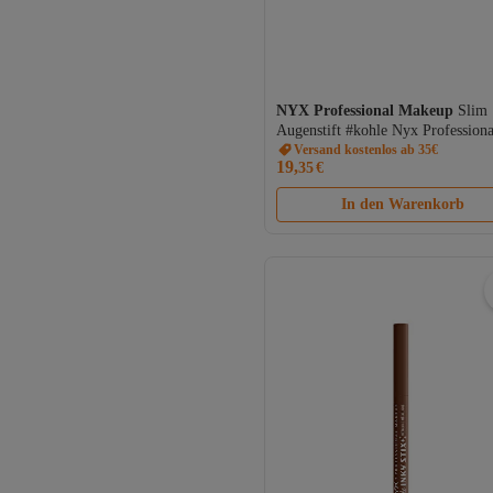
NYX Professional Makeup
Slim
Augenstift #kohle Nyx Professiona
Make Up 1,2 gr
Versand kostenlos ab 35€
19,
35
€
In den Warenkorb