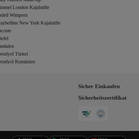
immel London Kajalstifte
rdell Wimpern
ybelline New York Kajalstifte
acoste
iefel
andalen
rendyol Türkei
rendyol Rumänien
Sicher Einkaufen
Sicherheitszertifikat