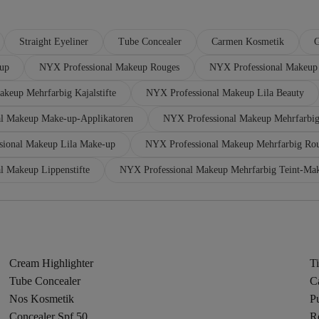
Straight Eyeliner
Tube Concealer
Carmen Kosmetik
G
up
NYX Professional Makeup Rouges
NYX Professional Makeup
keup Mehrfarbig Kajalstifte
NYX Professional Makeup Lila Beauty
l Makeup Make-up-Applikatoren
NYX Professional Makeup Mehrfarbig
sional Makeup Lila Make-up
NYX Professional Makeup Mehrfarbig Ro
l Makeup Lippenstifte
NYX Professional Makeup Mehrfarbig Teint-Ma
Cream Highlighter
T
Tube Concealer
C
Nos Kosmetik
P
Concealer Spf 50
R