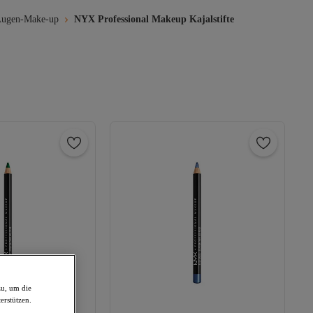
Augen-Make-up
NYX Professional Makeup Kajalstifte
zu, um die
erstützen.