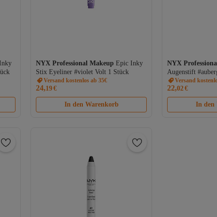
Inky
NYX Professional Makeup
Epic Inky
NYX Profession
tück
Stix Eyeliner #violet Volt 1 Stück
Augenstift #auber
Versand kostenlos ab 35€
Make Up 5 gr
Versand kostenl
24,
22,
19
€
02
€
In den Warenkorb
In den