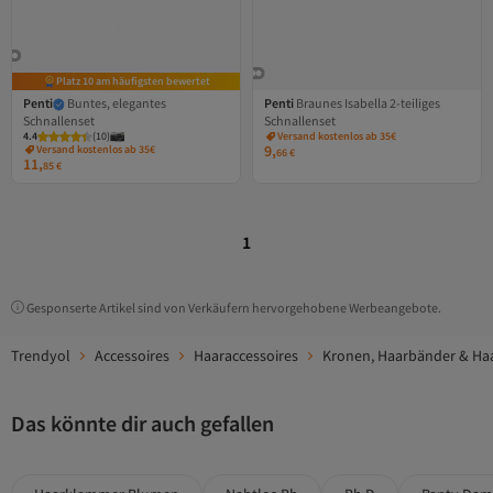
Platz 10 am häufigsten bewertet
Penti
Buntes, elegantes
Penti
Braunes Isabella 2-teiliges
Schnallenset
Schnallenset
4.4
(
10
)
Versand kostenlos ab 35€
9,
Versand kostenlos ab 35€
66
€
11,
85
€
1
Gesponserte Artikel sind von Verkäufern hervorgehobene Werbeangebote.
Trendyol
Accessoires
Haaraccessoires
Kronen, Haarbänder & H
Das könnte dir auch gefallen