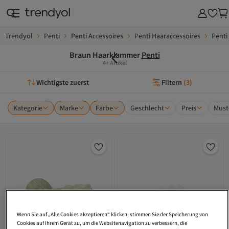
Trendyol
Penti
Penti Accessoires
Penti Haaraccessoires
Penti
Braun Haarklammer
Penti
4+ Artikel
Wichtigste zuerst
Filtern
(
3
)
Kategorie
Marke
Farbe
Geschlecht
Preis
Must
Wenn Sie auf „Alle Cookies akzeptieren“ klicken, stimmen Sie der Speicherung von
Cookies auf Ihrem Gerät zu, um die Websitenavigation zu verbessern, die