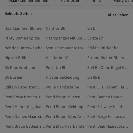
Haarklammer Blumen
Nahtlos Bh
Bh D
Panty Dam
Beliebte Seiten
Alles Sehen
Haarklammer Blumen
Nahtlos Bh
Bh D
Panty Damen Spitze
Haarspangen Mit Blumen
Spitze Bh
Nahtlos Unterwäsche
Semi Permanente Haarfarbe
Still Bh Rückenfrei
Hipster Brillen
Haarfarbe 10
Strumpfhalter Oberschenkel
Bh Plus Armband
Push-Up Bh
Still Bh Ohne Bügel Große Größen
Bh Bustier
Hipster Bekleidung
Bh 65 B
Still Bh Gepolstert Ohne Bügel
Wolle Handschuhe
Penti Lila Kronen, Haarbänder & Haarklammern
Penti Rosa Kronen, Haarbänder & Haarklammern
Penti Braun Mützen
Penti Damen Haaraccessoires
Penti Mehrfarbig Haaraccessoires
Penti Braun Kleidung
Penti Schwarz Haarbänder
Penti Damen Haarbänder
Penti Braun Bijou-Armbänder
Penti Beige Haaraccessoires
Penti Braun Badeanzüge
Penti Blau Haarbänder
Penti Blau Haaraccessoires