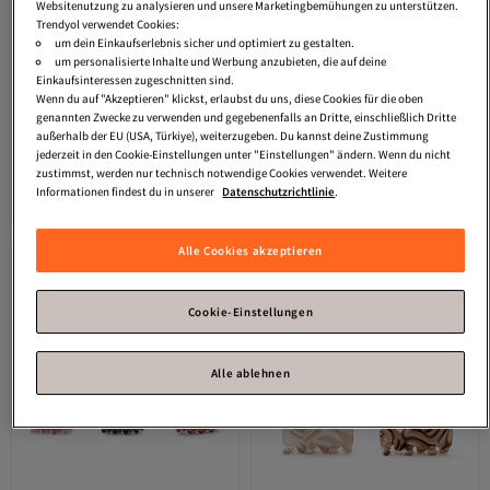
Websitenutzung zu analysieren und unsere Marketingbemühungen zu unterstützen.
Trendyol verwendet Cookies:
um dein Einkaufserlebnis sicher und optimiert zu gestalten.
um personalisierte Inhalte und Werbung anzubieten, die auf deine
Einkaufsinteressen zugeschnitten sind.
Wenn du auf "Akzeptieren" klickst, erlaubst du uns, diese Cookies für die oben
genannten Zwecke zu verwenden und gegebenenfalls an Dritte, einschließlich Dritte
außerhalb der EU (USA, Türkiye), weiterzugeben. Du kannst deine Zustimmung
Penti
Orchidfarbene Schnalle
Penti
Asiatische farbige Schnalle
jederzeit in den Cookie-Einstellungen unter "Einstellungen" ändern. Wenn du nicht
zustimmst, werden nur technisch notwendige Cookies verwendet. Weitere
4.1
(
7
)
5.0
(
2
)
Informationen findest du in unserer
Datenschutzrichtlinie
.
Versand kostenlos ab 35€
Versand kostenlos ab 35€
16,
14,
65
€
51
€
Alle Cookies akzeptieren
Cookie-Einstellungen
Alle ablehnen