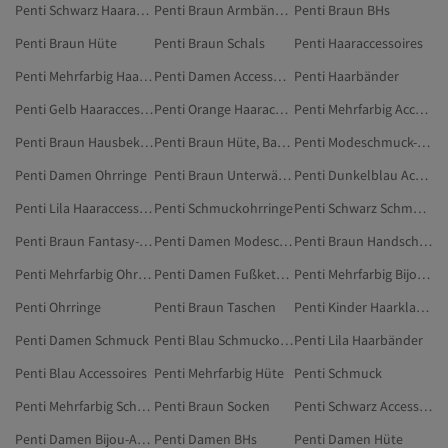
Penti Schwarz Haaraccessoires
Penti Braun Armbänder
Penti Braun BHs
Penti Braun Hüte
Penti Braun Schals
Penti Haaraccessoires
Penti Mehrfarbig Haarbänder
Penti Damen Accessoires
Penti Haarbänder
Penti Gelb Haaraccessoires
Penti Orange Haaraccessoires
Penti Mehrfarbig Accessoires
Penti Braun Hausbekleidung
Penti Braun Hüte, Barette & Handschuhe
Penti Modeschmuck-Ohrklemmen
Penti Damen Ohrringe
Penti Braun Unterwäsche & Nachtwäsche
Penti Dunkelblau Accessoires
Penti Lila Haaraccessoires
Penti Schmuckohrringe
Penti Schwarz Schmuckohrringe
Penti Braun Fantasy-Bekleidung
Penti Damen Modeschmuck-Ohrklemmen
Penti Braun Handschuhe
Penti Mehrfarbig Ohrringe
Penti Damen Fußkettchen
Penti Mehrfarbig Bijou-Halsketten
Penti Ohrringe
Penti Braun Taschen
Penti Kinder Haarklammer
Penti Damen Schmuck
Penti Blau Schmuckohrringe
Penti Lila Haarbänder
Penti Blau Accessoires
Penti Mehrfarbig Hüte
Penti Schmuck
Penti Mehrfarbig Schmuckohrringe
Penti Braun Socken
Penti Schwarz Accessoires
Penti Damen Bijou-Armbänder
Penti Damen BHs
Penti Damen Hüte