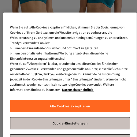
Wenn Sie auf „Alle Cookies akzeptieren“ klicken, stimmen Sie der Speicherung von
Cookies auf Ihrem Gerät zu, um die Websitenavigation zu verbessern, die
Websitenutzung zu analysieren und unsere Marketingbemühungen zu unterstützen.
SLOGGI
Bügelloser BH Blue ZERO
SLOGGI
Bügel-BH Blue ZERO Feel
Trendyol verwendet Cookies:
Feel Pure
Pure THE UP
um dein Einkaufserlebnis sicher und optimiert zu gestalten.
Versand Kostenlos
Versand Kostenlos
um personalisierte Inhalte und Werbung anzubieten, die auf deine
Gratis Versand
Gratis Versand
44,
44,
95
€
95
€
Versand Kostenlos
Versand Kostenlos
Einkaufsinteressen zugeschnitten sind.
Wenn du auf "Akzeptieren" klickst, erlaubst du uns, diese Cookies für die oben
genannten Zwecke zu verwenden und gegebenenfalls an Dritte, einschließlich Dritte
außerhalb der EU (USA, Türkiye), weiterzugeben. Du kannst deine Zustimmung
jederzeit in den Cookie-Einstellungen unter "Einstellungen" ändern. Wenn du nicht
zustimmst, werden nur technisch notwendige Cookies verwendet. Weitere
Informationen findest du in unserer
Datenschutzrichtlinie
.
Alle Cookies akzeptieren
Cookie-Einstellungen