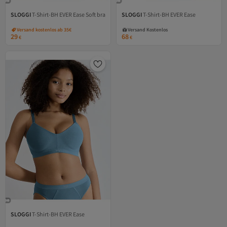
SLOGGI
T-Shirt-BH EVER Ease Soft bra
SLOGGI
T-Shirt-BH EVER Ease
Versand Kostenlos
Versand kostenlos ab 35€
Gratis Versand
29
68
€
€
Versand Kostenlos
SLOGGI
T-Shirt-BH EVER Ease