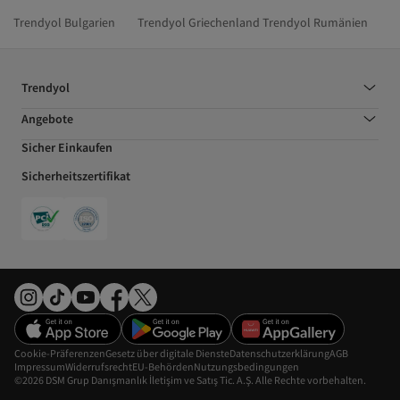
Trendyol Bulgarien
Trendyol Griechenland
Trendyol Rumänien
Trendyol
Angebote
Sicher Einkaufen
Sicherheitszertifikat
Cookie-Präferenzen
Gesetz über digitale Dienste
Datenschutzerklärung
AGB
Impressum
Widerrufsrecht
EU-Behörden
Nutzungsbedingungen
©2026 DSM Grup Danışmanlık İletişim ve Satış Tic. A.Ş. Alle Rechte vorbehalten.