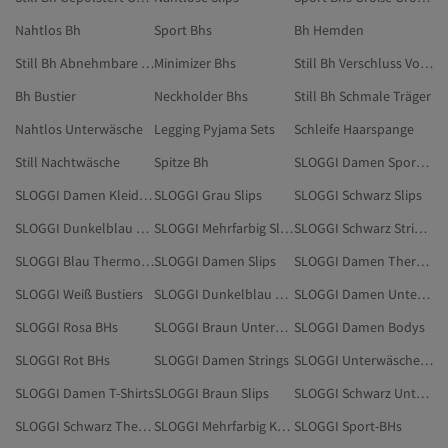
Nahtlos Bh
Sport Bhs
Bh Hemden
Still Bh Abnehmbare Träger
Minimizer Bhs
Still Bh Verschluss Vorne
Bh Bustier
Neckholder Bhs
Still Bh Schmale Träger
Nahtlos Unterwäsche
Legging Pyjama Sets
Schleife Haarspange
Still Nachtwäsche
Spitze Bh
SLOGGI Damen Sport-BHs
SLOGGI Damen Kleidung
SLOGGI Grau Slips
SLOGGI Schwarz Slips
SLOGGI Dunkelblau Unterwäsche & Nachtwäsche
SLOGGI Mehrfarbig Slips
SLOGGI Schwarz Strings
SLOGGI Blau Thermounterwäsche
SLOGGI Damen Slips
SLOGGI Damen Thermounterwäsche
SLOGGI Weiß Bustiers
SLOGGI Dunkelblau Kleidung
SLOGGI Damen Unterwäsche & Nachtwäsche
SLOGGI Rosa BHs
SLOGGI Braun Unterwäsche & Nachtwäsche
SLOGGI Damen Bodys
SLOGGI Rot BHs
SLOGGI Damen Strings
SLOGGI Unterwäsche & Nachtwäsche
SLOGGI Damen T-Shirts
SLOGGI Braun Slips
SLOGGI Schwarz Unterwäsche & Nachtwäsche
SLOGGI Schwarz Thermounterwäsche
SLOGGI Mehrfarbig Kleidung
SLOGGI Sport-BHs