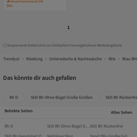
Versand kostenlos ab 35€
34
€
1
Gesponserte Artikel sind von Verkäufern hervorgehobene Werbeangebote.
Trendyol
Kleidung
Unterwäsche & Nachtwäsche
BHs
Blau BH
Das könnte dir auch gefallen
Bh D
Still Bh Ohne Bügel Große Größen
Still Bh Rückenfre
Beliebte Seiten
Alles Sehen
Bh D
Still Bh Ohne Bügel Große Größen
Still Bh Rückenfrei
Still Bh Gepolstert Ohne Bügel
Nahtlose Slips
Sport Bhs Große Größen