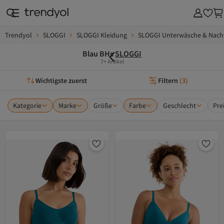
Trendyol
SLOGGI
SLOGGI Kleidung
SLOGGI Unterwäsche & Nach
Blau BHs
SLOGGI
7+ Artikel
Wichtigste zuerst
Filtern
(
3
)
Kategorie
Marke
Größe
Farbe
Geschlecht
Pre