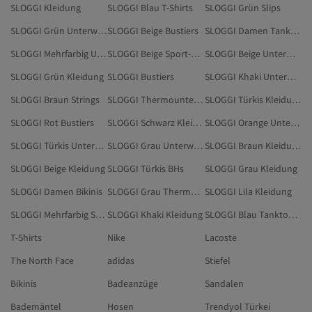
SLOGGI Kleidung
SLOGGI Blau T-Shirts
SLOGGI Grün Slips
SLOGGI Grün Unterwäsche & Nachtwäsche
SLOGGI Beige Bustiers
SLOGGI Damen Tanktops & Bodys
SLOGGI Mehrfarbig Unterwäsche & Nachtwäsche
SLOGGI Beige Sport-BHs
SLOGGI Beige Unterwäsche & Nachtwäsche
SLOGGI Grün Kleidung
SLOGGI Bustiers
SLOGGI Khaki Unterwäsche & Nachtwäsche
SLOGGI Braun Strings
SLOGGI Thermounterwäsche
SLOGGI Türkis Kleidung
SLOGGI Rot Bustiers
SLOGGI Schwarz Kleidung
SLOGGI Orange Unterwäsche & Nachtwäsche
SLOGGI Türkis Unterwäsche & Nachtwäsche
SLOGGI Grau Unterwäsche & Nachtwäsche
SLOGGI Braun Kleidung
SLOGGI Beige Kleidung
SLOGGI Türkis BHs
SLOGGI Grau Kleidung
SLOGGI Damen Bikinis
SLOGGI Grau Thermounterwäsche
SLOGGI Lila Kleidung
SLOGGI Mehrfarbig Strings
SLOGGI Khaki Kleidung
SLOGGI Blau Tanktops & Bodys
T-Shirts
Nike
Lacoste
The North Face
adidas
Stiefel
Bikinis
Badeanzüge
Sandalen
Bademäntel
Hosen
Trendyol Türkei