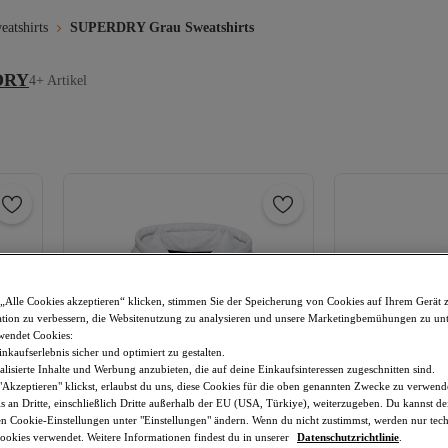
tshirts
SUPERDRY Grau Sweatshirts
DRY
4+ Artikel
„Alle Cookies akzeptieren“ klicken, stimmen Sie der Speicherung von Cookies auf Ihrem Gerät 
tion zu verbessern, die Websitenutzung zu analysieren und unsere Marketingbemühungen zu unt
wendet Cookies:
nkaufserlebnis sicher und optimiert zu gestalten.
lisierte Inhalte und Werbung anzubieten, die auf deine Einkaufsinteressen zugeschnitten sind.
Akzeptieren" klickst, erlaubst du uns, diese Cookies für die oben genannten Zwecke zu verwen
s an Dritte, einschließlich Dritte außerhalb der EU (USA, Türkiye), weiterzugeben. Du kannst 
den Cookie-Einstellungen unter "Einstellungen" ändern. Wenn du nicht zustimmst, werden nur tec
okies verwendet. Weitere Informationen findest du in unserer
Datenschutzrichtlinie
.