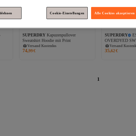
ablehnen
Cookie-Einstellungen
Alle Cookies akzeptieren
B
SUPERDRY
Kapuzenpullover
SUPERDRY
E
Versand Kostenlos
Versand Kostenl
Sweatshirt Hoodie mit Print
OVERDYED SW
Gratis Versand
Gratis Versand
Versand Kostenlos
Versand Kostenl
74,
35,
99
€
62
€
1