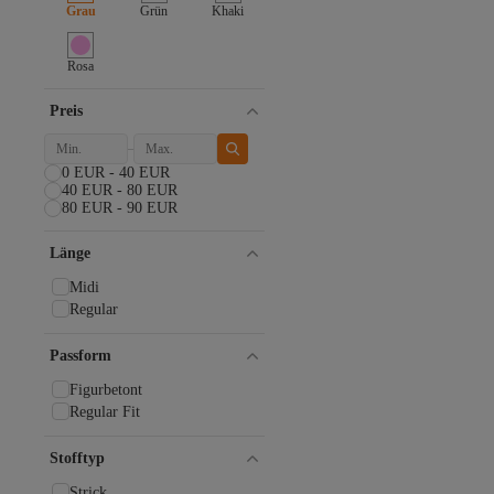
Bigdart
Grau
Grün
Khaki
Billabong
Black on Black
Rosa
Black Sokak
bombe
Preis
Boss
Buratti
caddekombin
0 EUR - 40 EUR
Columbia
40 EUR - 80 EUR
80 EUR - 90 EUR
COMBİNE MİCHAİL
Cool & Modest
Cool & Sexy
Länge
deafox
Midi
Denokids
Regular
DUBU BUTİK
Edit by Trendyol
Passform
FEMELLE
Fila
Figurbetont
Fulla Moda
Regular Fit
Fullamoda
Gant
Stofftyp
GAP
Strick