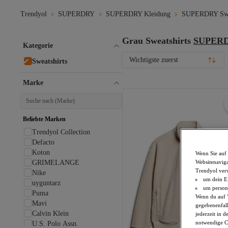
Trendyol
SUPERDRY
SUPERDRY Kleidung
SUPERDRY Swea
Grau Sweatshirts
SUPER
Kategorie
Wichtigste zuerst
Sweatshirts
Marke
Beliebte Marken
Trendyol Collection
Defacto
Koton
Wenn Sie auf 
Websitenaviga
GRIMELANGE
Trendyol ver
Nike
um dein Ei
uyguntarz
um persona
Puma
Wenn du auf "
Mavi
gegebenenfall
Calvin Klein
jederzeit in 
notwendige Co
U.S. Polo Assn.