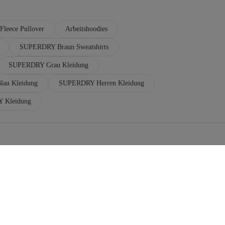
Fleece Pullover
Arbeitshoodies
SUPERDRY Braun Sweatshirts
SUPERDRY Grau Kleidung
au Kleidung
SUPERDRY Herren Kleidung
 Kleidung
leece Jacken
oodie Lang
streifte Hoodies
streifte Sweatshirts
leece Westen