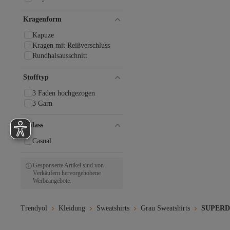
MADZEYMODA
MANGO Teen
Kragenform
Manuka
Kapuze
Marc O'Polo
Kragen mit Reißverschluss
Millionaire
Rundhalsausschnitt
Mo
MODAGEN
Stofftyp
MOONBULL
MSHB&G
3 Faden hochgezogen
myMo
3 Garn
myMo ATHLSR
myMo Rocks
Anlass
name it
New Balance
Casual
No Matter What
Noa Noa
Gesponserte Artikel sind von
Oksit
Verkäufern hervorgehobene
Olalook
Werbeangebote.
ONLY
Only Carmakoma
Trendyol
Kleidung
Sweatshirts
Grau Sweatshirts
SUPERDR
Only & Sons
PAULMARK