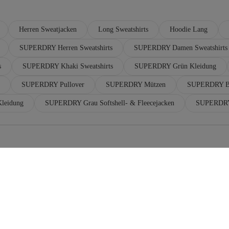
Herren Sweatjacken
Long Sweatshirts
Hoodie Lang
SUPERDRY Herren Sweatshirts
SUPERDRY Damen Sweatshirts
s
SUPERDRY Khaki Sweatshirts
SUPERDRY Grün Kleidung
SUPERDRY Pullover
SUPERDRY Mützen
SUPERDRY Bl
leidung
SUPERDRY Grau Softshell- & Fleecejacken
SUPERDRY
Fleece Sweatshirts
F
Long Sweatshirts
H
Arbeitshoodies
Ge
Damen Fleecejacken
Ge
Hoodie 100 Baumwolle
F