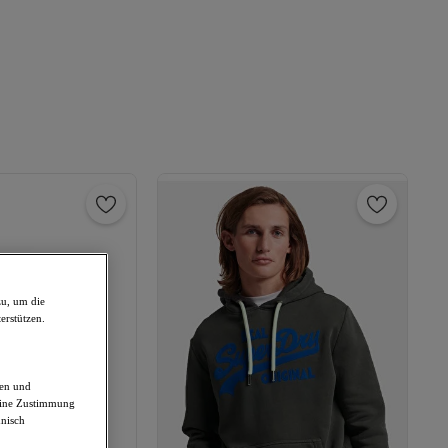
zu, um die
erstützen.
den und
deine Zustimmung
hnisch