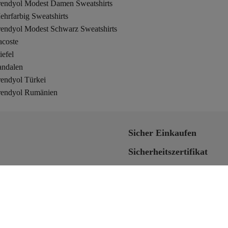
rendyol Modest Damen Sweatshirts
hrfarbig Sweatshirts
rendyol Modest Schwarz Sweatshirts
acoste
iefel
andalen
rendyol Türkei
rendyol Rumänien
Sicher Einkaufen
Sicherheitszertifikat