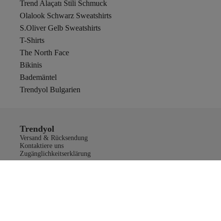
Trend Alaçatı Stili Schmuck
Olalook Schwarz Sweatshirts
S.Oliver Gelb Sweatshirts
T-Shirts
The North Face
Bikinis
Bademäntel
Trendyol Bulgarien
Trendyol
Versand & Rücksendung
Kontaktiere uns
Zugänglichkeitserklärung