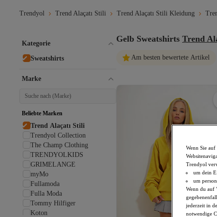
Trendyol
Trend Alaçatı Stili
Trend Alaçatı Stili Kleidung
Tren
Gelb Sweatshirts
Trend Ala
Kategorie
Am besten bewertete Artikel
Sweatshirts
Marke
Beliebte Marken
Trend Alaçatı Stili
Trendyol Collection
The Champ Clothing
Wenn Sie auf 
TRENDYOLKIDS
Websitenaviga
GRIMELANGE
Trendyol ver
um dein Ei
myMo
um persona
Fullamoda
Wenn du auf "
Fulla Moda
gegebenenfall
Tommy Hilfiger
jederzeit in 
Koton
notwendige Co