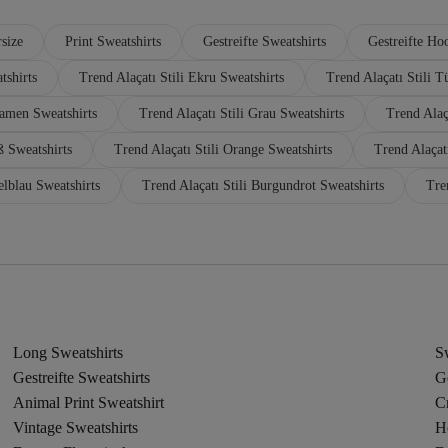
size
Print Sweatshirts
Gestreifte Sweatshirts
Gestreifte Ho
tshirts
Trend Alaçatı Stili Ekru Sweatshirts
Trend Alaçatı Stili T
Damen Sweatshirts
Trend Alaçatı Stili Grau Sweatshirts
Trend Alaç
ß Sweatshirts
Trend Alaçatı Stili Orange Sweatshirts
Trend Alaçat
elblau Sweatshirts
Trend Alaçatı Stili Burgundrot Sweatshirts
Tre
Long Sweatshirts
Sw
Gestreifte Sweatshirts
Ge
Animal Print Sweatshirt
C
Vintage Sweatshirts
H