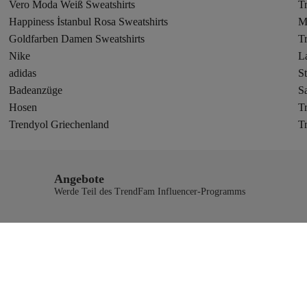
Vero Moda Weiß Sweatshirts
T
Happiness İstanbul Rosa Sweatshirts
Me
Goldfarben Damen Sweatshirts
T
Nike
L
adidas
St
Badeanzüge
S
Hosen
T
Trendyol Griechenland
T
Angebote
Werde Teil des TrendFam Influencer-Programms