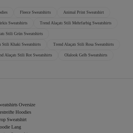
odies
Fleece Sweatshirts
Animal Print Sweatshirt
ürkis Sweatshirts
Trend Alaçatı Stili Mehrfarbig Sweatshirts
atı Stili Grün Sweatshirts
ı Stili Khaki Sweatshirts
Trend Alaçatı Stili Rosa Sweatshirts
nd Alaçatı Stili Rot Sweatshirts
Olalook Gelb Sweatshirts
eatshirts Oversize
streifte Hoodies
rop Sweatshirt
oodie Lang