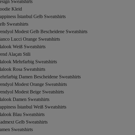
esign Sweatshirts
oodie Kleid
ppiness İstanbul Gelb Sweatshirts
lb Sweatshirts
rendyol Modest Gelb Bescheidene Sweatshirts
ianco Lucci Orange Sweatshirts
lalook Weiß Sweatshirts
end Alaçatı Stili
lalook Mehrfarbig Sweatshirts
lalook Rosa Sweatshirts
ehrfarbig Damen Bescheidene Sweatshirts
rendyol Modest Orange Sweatshirts
rendyol Modest Beige Sweatshirts
lalook Damen Sweatshirts
ppiness İstanbul Weiß Sweatshirts
alook Blau Sweatshirts
admext Gelb Sweatshirts
amen Sweatshirts