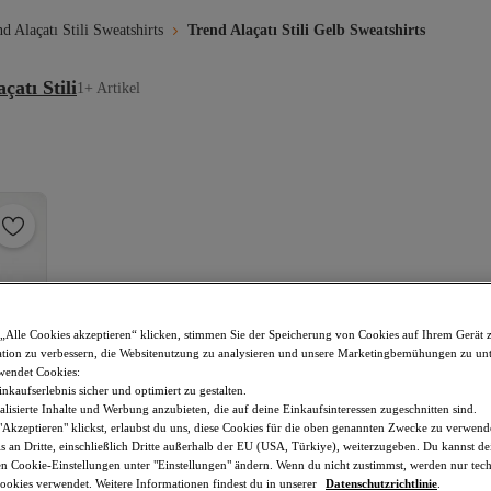
d Alaçatı Stili Sweatshirts
Trend Alaçatı Stili Gelb Sweatshirts
çatı Stili
1+ Artikel
„Alle Cookies akzeptieren“ klicken, stimmen Sie der Speicherung von Cookies auf Ihrem Gerät 
tion zu verbessern, die Websitenutzung zu analysieren und unsere Marketingbemühungen zu unt
wendet Cookies:
nkaufserlebnis sicher und optimiert zu gestalten.
lisierte Inhalte und Werbung anzubieten, die auf deine Einkaufsinteressen zugeschnitten sind.
Akzeptieren" klickst, erlaubst du uns, diese Cookies für die oben genannten Zwecke zu verwen
s an Dritte, einschließlich Dritte außerhalb der EU (USA, Türkiye), weiterzugeben. Du kannst 
den Cookie-Einstellungen unter "Einstellungen" ändern. Wenn du nicht zustimmst, werden nur tec
okies verwendet. Weitere Informationen findest du in unserer
Datenschutzrichtlinie
.