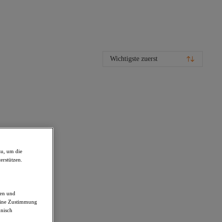
Wichtigste zuerst
zu, um die
erstützen.
den und
deine Zustimmung
hnisch