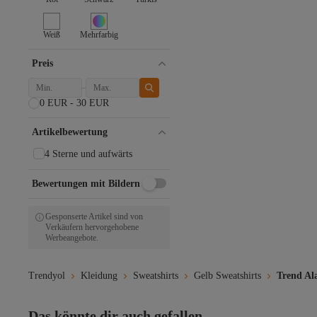
Lacoste
LC Waikiki
Lovelyİstanbul
Weiß
Mehrfarbig
Madmext
myMo Rocks
Preis
Olalook
Puma
0 EUR - 30 EUR
QS by s.Oliver
Ragwear
Artikelbewertung
s.Oliver
The North Face
4 Sterne und aufwärts
Trendyol Curve
Trendyol Modest
Bewertungen mit Bildern
YAS.
Gesponserte Artikel sind von
Verkäufern hervorgehobene
Werbeangebote.
Trendyol
Kleidung
Sweatshirts
Gelb Sweatshirts
Trend Ala
Das könnte dir auch gefallen