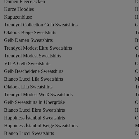
Damen Fleecejacken
D
Kurze Hoodies
H
Kapuzenbluse
Ha
Trendyol Collection Gelb Sweatshirts
Ge
Olalook Beige Sweatshirts
T
Gelb Damen Sweatshirts
B
Trendyol Modest Ekru Sweatshirts
O
Trendyol Modest Sweatshirts
Tr
VILA Gelb Sweatshirts
O
Gelb Bescheidene Sweatshirts
O
Bianco Lucci Lila Sweatshirts
M
Olalook Lila Sweatshirts
T
Trendyol Modest Weiß Sweatshirts
T
Gelb Sweatshirts In Übergröße
O
Bianco Lucci Ekru Sweatshirts
Ha
Happiness İstanbul Sweatshirts
Ol
Happiness İstanbul Beige Sweatshirts
M
Bianco Lucci Sweatshirts
D