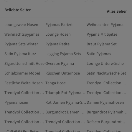
Beliebte Seiten
Alles Sehen
Loungewear Hosen
Pyjamas Kariert
Weihnachten Pyjama
Weihnachtspyjamas
Lounge Hosen
Pyjama Mit Spitze
Pyjama Sets Winter
Pyjama Petite
Braut Pyjama Set
Satin Pyjama Kurz
Legging Pyjama Sets
Satin Pyjamas
Zigarettenschnitt Hose
Oversize Pyjama
Lounge Unterwäsche
Schlafzimmer Möbel
Rüschen Unterhose
Satin Nachtwäsche Set
Festliche Weite Hosen
Tanga Hose
Trendyol Collection Mehrfarbig Pyjamahosen
Trendyol Collection Grün Pyjamahosen
Triumph Rot Pyjamahosen
Trendyol Collection Orange Pyjamahosen
Pyjamahosen
Rot Damen Pyjama-Sets
Damen Pyjamahosen
Trendyol Collection Braun Pyjamahosen
Burgundrot Damen Pyjamahosen
Burgundrot Pyjamahosen
Trendyol Collection Beige Pyjamahosen
Trendyol Collection Weiß Pyjamahosen
Defacto Burgundrot Pyjamahosen
LC Waikiki Rot Pyjamahosen
Trendyol Collection Burgundrot Schlafanzüge
Trendyol Collection Lila Pyjamahosen