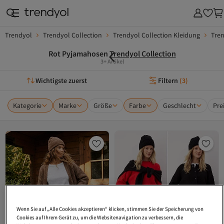
Trendyol
Trendyol Collection
Trendyol Collection Kleidung
Tren
Rot Pyjamahosen
Trendyol Collection
3+ Artikel
Wichtigste zuerst
Filtern
(
3
)
Kategorie
Marke
Größe
Farbe
Geschlecht
Pre
Wenn Sie auf „Alle Cookies akzeptieren“ klicken, stimmen Sie der Speicherung von
Cookies auf Ihrem Gerät zu, um die Websitenavigation zu verbessern, die