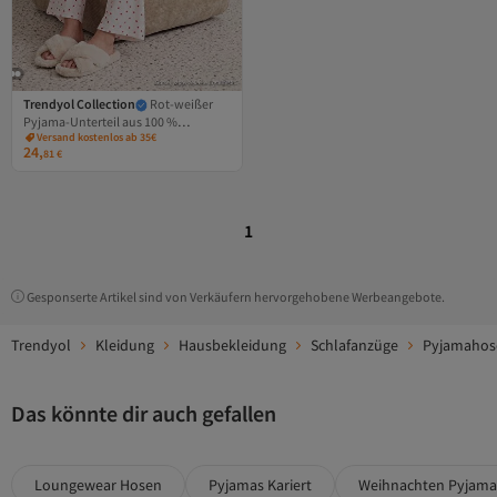
Trendyol Collection
Rot-weißer
Pyjama-Unterteil aus 100 %
Versand kostenlos ab 35€
Baumwolle mit Herz-Musselin-
24,
81
€
Webmuster THMAW27PJ00001
1
Gesponserte Artikel sind von Verkäufern hervorgehobene Werbeangebote.
Trendyol
Kleidung
Hausbekleidung
Schlafanzüge
Pyjamahos
Das könnte dir auch gefallen
Loungewear Hosen
Pyjamas Kariert
Weihnachten Pyjama