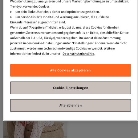
Websitenutzung zu analysieren und unsere Marketingbemühungen zu unterstützen.
Trendyol verwendet Cookies:
um dein Einkaufserlebnis sicher und optimiert zu gestalten.
um personalisierte Inhalte und Werbung anzubieten, die auf deine
Einkaufsinteressen zugeschnitten sind.
Wenn du auf "Akzeptieren" klickst, erlaubst du uns, diese Cookies für die oben
genannten Zwecke zu verwenden und gegebenenfalls an Dritte, einschließlich Dritte
außerhalb der EU (USA, Türkiye), weiterzugeben. Du kannst deine Zustimmung
Trendyol Collection
Roter
Trendyol Collection
Rot-
jederzeit in den Cookie-Einstellungen unter "Einstellungen" ändern. Wenn du nicht
gestreifter und mit Herzen verzierter
Mehrfarbiges 2-teiliges Pyjamahose
zustimmst, werden nur technisch notwendige Cookies verwendet. Weitere
4.4
(
184
)
3.8
(
66
)
gestrickter Pyjamahose aus
aus karierter Baumwolle und
Informationen findest du in unserer
Datenschutzrichtlinie
.
Versand kostenlos ab 35€
Versand kostenlos ab 35€
Baumwolle THMSS23PJ00002
gewebtem Flanell THMAW26PJ00007
10,
25,
48
€
68
€
Alle Cookies akzeptieren
Cookie-Einstellungen
Alle ablehnen