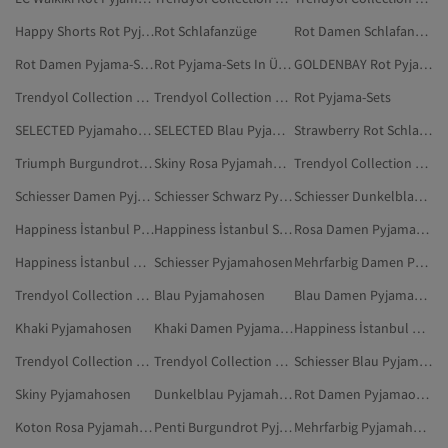
Happy Shorts Rot Pyjamahosen
Rot Schlafanzüge
Rot Damen Schlafanzüge
Rot Damen Pyjama-Sets In Übergröße
Rot Pyjama-Sets In Übergröße
GOLDENBAY Rot Pyjamahosen
Trendyol Collection Rot Hausbekleidung
Trendyol Collection Rot Unterhose
Rot Pyjama-Sets
SELECTED Pyjamahosen
SELECTED Blau Pyjamahosen
Strawberry Rot Schlafanzüge
Triumph Burgundrot Pyjamahosen
Skiny Rosa Pyjamahosen
Trendyol Collection Rot Hosen
Schiesser Damen Pyjamahosen
Schiesser Schwarz Pyjamahosen
Schiesser Dunkelblau Pyjamahosen
Happiness İstanbul Pyjamahosen
Happiness İstanbul Schwarz Pyjamahosen
Rosa Damen Pyjamahosen
Happiness İstanbul Damen Pyjamahosen
Schiesser Pyjamahosen
Mehrfarbig Damen Pyjamahosen
Trendyol Collection Rot Pyjama-Sets
Blau Pyjamahosen
Blau Damen Pyjamahosen
Khaki Pyjamahosen
Khaki Damen Pyjamahosen
Happiness İstanbul Dunkelblau Pyjamahosen
Trendyol Collection Burgundrot Pyjama-Sets
Trendyol Collection Herren Pyjamahosen
Schiesser Blau Pyjamahosen
Skiny Pyjamahosen
Dunkelblau Pyjamahosen
Rot Damen Pyjamaoberteile
Koton Rosa Pyjamahosen
Penti Burgundrot Pyjamahosen
Mehrfarbig Pyjamahosen