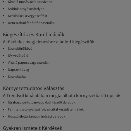
Kímélő mosás 30 fokos vízben
Szárítás árnyékos helyen
Kerülni kell a vegytisztítást
Nem szabad fehérítőt használni
Kiegészítők és Kombinációk
A tökéletes megjelenéshez ajánlott kiegészítők:
Strandtörölköző
UV-védő póló
Vízálló papucs vagy szandál
Napszemüveg
Strandtáska
Környezettudatos Választás
A Trendyol kínálatában megtalálható környezetbarát opciók:
Újrahasznosított anyagokból készült darabok
Fenntartható gyártási folyamattal készült termékek
Hosszú élettartamú, minőségi darabok
Gyakran Ismételt Kérdések