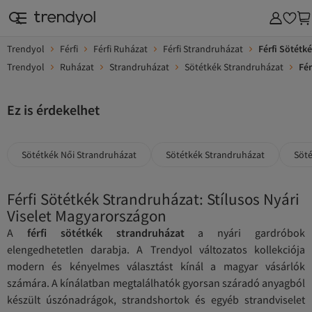
Trendyol
Férfi
Férfi Ruházat
Férfi Strandruházat
Férfi Sötétk
Trendyol
Ruházat
Strandruházat
Sötétkék Strandruházat
Fér
Ez is érdekelhet
Sötétkék Női Strandruházat
Sötétkék Strandruházat
Söté
Férfi Sötétkék Strandruházat: Stílusos Nyári
Viselet Magyarországon
A
férfi sötétkék strandruházat
a nyári gardróbok
elengedhetetlen darabja. A Trendyol változatos kollekciója
modern és kényelmes választást kínál a magyar vásárlók
számára. A kínálatban megtalálhatók gyorsan száradó anyagból
készült úszónadrágok, strandshortok és egyéb strandviselet