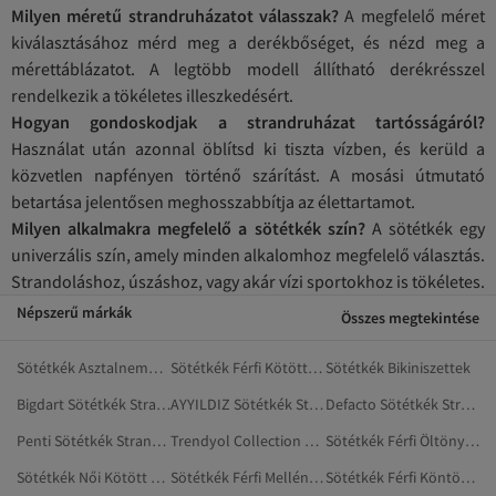
Milyen méretű strandruházatot válasszak?
A megfelelő méret
kiválasztásához mérd meg a derékbőséget, és nézd meg a
mérettáblázatot. A legtöbb modell állítható derékrésszel
rendelkezik a tökéletes illeszkedésért.
Hogyan gondoskodjak a strandruházat tartósságáról?
Használat után azonnal öblítsd ki tiszta vízben, és kerüld a
közvetlen napfényen történő szárítást. A mosási útmutató
betartása jelentősen meghosszabbítja az élettartamot.
Milyen alkalmakra megfelelő a sötétkék szín?
A sötétkék egy
univerzális szín, amely minden alkalomhoz megfelelő választás.
Strandoláshoz, úszáshoz, vagy akár vízi sportokhoz is tökéletes.
Népszerű márkák
Összes megtekintése
Sötétkék Asztalnemű És Konyha
Sötétkék Férfi Kötött Mellények
Sötétkék Bikiniszettek
Bigdart Sötétkék Strandruházat
AYYILDIZ Sötétkék Strandruházat
Defacto Sötétkék Strandruházat
Penti Sötétkék Strandruházat
Trendyol Collection Sötétkék Strandruhák
Sötétkék Férfi Öltönyök
Sötétkék Női Kötött Mellények
Sötétkék Férfi Mellények
Sötétkék Férfi Köntösök