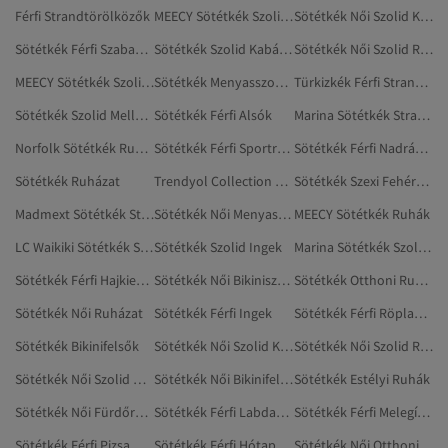
Férfi Strandtörölközők
MEECY Sötétkék Szolid Ruhák
Sötétkék Női Szolid Kötött Mellények
Sötétkék Férfi Szabadtéri Ruházat
Sötétkék Szolid Kabátok
Sötétkék Női Szolid Ruházat
MEECY Sötétkék Szolid Ruházat
Sötétkék Menyasszonyi Ruha
Türkizkék Férfi Strandruházat
Sötétkék Szolid Mellények
Sötétkék Férfi Alsók
Marina Sötétkék Strandruházat
Norfolk Sötétkék Ruházat
Sötétkék Férfi Sportruházat
Sötétkék Férfi Nadrágtartó
Sötétkék Ruházat
Trendyol Collection Sötétkék Strandkendők
Sötétkék Szexi Fehérnemű
Madmext Sötétkék Strandruházat
Sötétkék Női Menyasszonyi Ruha
MEECY Sötétkék Ruhák
LC Waikiki Sötétkék Strandruházat
Sötétkék Szolid Ingek
Marina Sötétkék Szolid Ruházat
Sötétkék Férfi Hajkiegészítők
Sötétkék Női Bikiniszettek
Sötétkék Otthoni Ruházat
Sötétkék Női Ruházat
Sötétkék Férfi Ingek
Sötétkék Férfi Röplabdacipő
Sötétkék Bikinifelsők
Sötétkék Női Szolid Kimono
Sötétkék Női Szolid Ruhák
Sötétkék Női Szolid Mellények
Sötétkék Női Bikinifelsők
Sötétkék Estélyi Ruhák
Sötétkék Női Fürdőruhák
Sötétkék Férfi Labdarúgás
Sötétkék Férfi Melegítőszettek
Sötétkék Férfi Pizsamaalsó
Sötétkék Férfi Hótaposó
Sötétkék Női Otthoni Ruházat