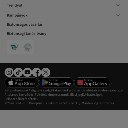
Trendyol
Kampányok
Biztonságos vásárlás
Biztonsági tanúsítvány
Sütipreferenciák
A digitális szolgáltatásokról szóló rendelet
Adatvédelmi szabályzat
Általános Szerződési Feltételek
Impresszum
Elállási jog
EU-hatóságok
Felhasználási feltételek
©2026 DSM Grup Danışmanlık İletişim ve Satış Tic. A.Ş. Minden jog fenntartva.