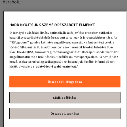
darabok.
Anyagválasztás és Minőség
A minőségi strandruházat kiválasztásánál több szempontot
HADD NYÚJTSUNK SZEMÉLYRESZABOTT ÉLMÉNYT
érdemes figyelembe venni:
"A Trendyol a vásárlási élmény optimalizálása és javítása érdekében sütiketket
Gyorsan száradó anyagok (poliészter, nejlon keverékek)
használ. A vásárlási érdeklődésére szabott tartalmak és hirdetések biztosítása. Az
UV-védelemmel ellátott szövetek
""Elfogadom"" gombra kattintva engedélyezed ezen sütik a fent említett célokra
Lélegző, könnyű textíliák
történő felhasználását, és adott esetben azok harmadik felekkel, beleértve EU-n
kívüli felekkel (USA, Törökország) történő megosztását. Hozzájárulásodat bármikor
Tartós, színtartó anyagok
megváltoztathatod a Beállítások sütibeállítások menüpontja alatt. Ha nem járulsz
hozzá, csak a technikailag szükséges sütiket használjuk. További információkért
Stílusos Megjelenés a Strandon
kérjük, olvasd el az
adatvédelmi szabályzatunkat
."
A
sötétkék strandruházat
időtlen választás, amely tökéletesen
illik minden alkalomhoz. A magyar strandokon és
Összes süti elfogadása
fürdőhelyeken különösen kedvelt ez a klasszikus szín. A
modern darabok jellemzői:
Sütik beállítása
Slim-fit szabás a sportos megjelenésért
Állítható derékrész a tökéletes illeszkedésért
Rejtett vagy cipzáras zsebek az értéktárgyaknak
Összes elutasítása
Hálós bélés a maximális kényelemért