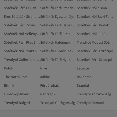
Sötétkék Férfi Fejkendők
Sötétkék Férfi Szandál
Sötétkék Női Kismamaruházat
Eros Sötétkék Strandruházat
Sötétkék Egyszemélyes Ágytakarók
Sötétkék Női Szexi Fehérnemű
Sötétkék Férfi Zokni
Sötétkék Férfi Hátizsákok
Sötétkék Férfi Bodyk
Sötétkék Női Mellények
Sötétkék Férfi Pizsamafelsők
Sötétkék Női Ruhák
Sötétkék Férfi Plus Size Ruházat
Sötétkék Hálóingek
Trendyol Modest Sötétkék Strandruházat
Sötétkék Női Szolid Kabátok
Sötétkék Fürdőruhák
Sötétkék Férfi Edzőcipő
Trendyol Collection Sötétkék Bikiniszettek
Sötétkék Férfi Nyakmelegítők
Sötétkék Férfi Sétacipő
Pólók
Nike
Lacoste
The North Face
adidas
Bakancsok
Bikinik
Fürdőruhák
Szandál
Fürdőköpenyek
Nadrágok
Trendyol Törökország
Trendyol Bulgária
Trendyol Görögország
Trendyol Románia