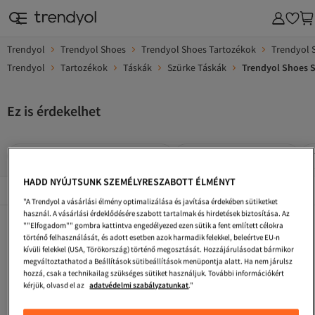
Trendyol
Trendyol Shoes
Trendyol Shoes Tartozékok
Trendyol 
Trendyol
Tartozékok
Táskák
Szürke Táskák
Trendyol Shoes S
Ez is érdekelhet
Trendyol Shoes Szürke Tűsarkúk
Trendyol Shoes Táskák
HADD NYÚJTSUNK SZEMÉLYRESZABOTT ÉLMÉNYT
Népszerű márkák
Összes megtekintése
"A Trendyol a vásárlási élmény optimalizálása és javítása érdekében sütiketket
használ. A vásárlási érdeklődésére szabott tartalmak és hirdetések biztosítása. Az
Trendyol Shoes Szürke Mule
Trendyol Shoes Női Táskák És Tokok
Trendyol Shoes Krém Táskák
""Elfogadom"" gombra kattintva engedélyezed ezen sütik a fent említett célokra
történő felhasználását, és adott esetben azok harmadik felekkel, beleértve EU-n
Trendyol Shoes Bézs Táskák
Trendyol Shoes Hátizsákok
Trendyol Shoes Rózsaszín Táskák
kívüli felekkel (USA, Törökország) történő megosztását. Hozzájárulásodat bármikor
megváltoztathatod a Beállítások sütibeállítások menüpontja alatt. Ha nem járulsz
Trendyol Shoes
Trendyol Shoes Táskák És Tokok
Trendyol Shoes Ezüstszínű Tűsarkúk
hozzá, csak a technikailag szükséges sütiket használjuk. További információkért
kérjük, olvasd el az
adatvédelmi szabályzatunkat
."
Trendyol Shoes Női Hátizsákok
Trendyol Shoes Burgundi Táskák
Trendyol Shoes Női Tartozékok