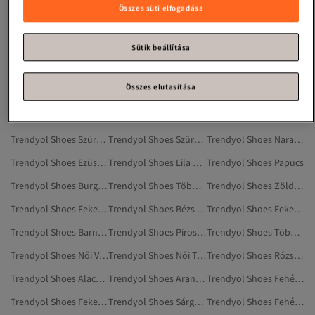
Trendyol Shoes Nyaksálak
Trendyol Shoes Női Nyaksálak
Trendyol Shoes Sminkeszközök És Kiegészítők
Összes süti elfogadása
Trendyol Shoes Fekete Hátizsákok
Trendyol Shoes Tűsarkúk
Trendyol Shoes Női Tűsarkúk
Trendyol Shoes Barna Tűsarkúk
Trendyol Shoes Fehér Tűsarkúk
Trendyol Shoes Zöld Tartozékok
Sütik beállítása
Trendyol Shoes Szürke Házipapucsok
Trendyol Shoes Tartozékok
Trendyol Shoes Férfi Cipő
Összes elutasítása
Trendyol Shoes Ezüstszínű Tartozékok
Trendyol Shoes Ekrü Tűsarkúk
Trendyol Shoes Rózsaszín Tűsarkúk
Trendyol Shoes Ekrü Nyaksálak
Trendyol Shoes Többszínű Térdig Érő Csizma
Trendyol Shoes Női Sálak
Trendyol Shoes Szürke Bakancsok
Trendyol Shoes Szürke Otthoni Csizmák, Papucsok
Trendyol Shoes Narancs Táskák
Trendyol Shoes Ezüstszínű Ékszerek
Trendyol Shoes Lila Táskák
Trendyol Shoes Papucs
Trendyol Shoes Burgundi Tűsarkúk
Trendyol Shoes Többszínű Tartozékok
Trendyol Shoes Zöld Tűsarkúk
Trendyol Shoes Fekete Táskák És Tokok
Trendyol Shoes Bézs Tartozékok
Trendyol Shoes Fekete Tartozékok
Trendyol Shoes Barna Nyaksálak
Trendyol Shoes Piros Táskák
Trendyol Shoes Többszínű Válltáskák
Trendyol Shoes Női Válltáskák
Trendyol Shoes Női Térdig Érő Csizma
Trendyol Shoes Rózsaszín Sminkeszközök És Kiegészítők
Trendyol Shoes Alacsony Sarkú Cipő
Trendyol Shoes Aranyszínű Válltáskák
Trendyol Shoes Fehér Tartozékok
Trendyol Shoes Fekete Válltáskák
Trendyol Shoes Sárga Tartozékok
Trendyol Shoes Fehér Nyaksálak