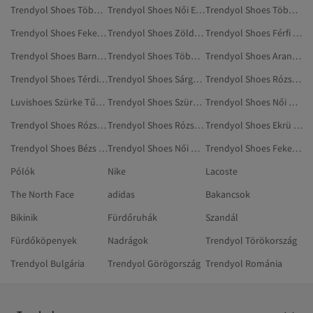
Trendyol Shoes Többszínű Alacsony Sarkú Cipő
Trendyol Shoes Női Edzőcipők
Trendyol Shoes Többszínű Nyaksálak
Trendyol Shoes Fekete Nyaksálak
Trendyol Shoes Zöld Válltáskák
Trendyol Shoes Férfi Cipők
Trendyol Shoes Barna Alacsony Sarkú Cipő
Trendyol Shoes Többszínű Tűsarkúk
Trendyol Shoes Aranyszínű Tartozékok
Trendyol Shoes Térdig Érő Csizma
Trendyol Shoes Sárga Válltáskák
Trendyol Shoes Rózsaszín Tartozékok
Luvishoes Szürke Tűsarkúk
Trendyol Shoes Szürke Övek És Nadrágtartók
Trendyol Shoes Női Mule
Trendyol Shoes Rózsaszín Sminktáskák
Trendyol Shoes Rózsaszín Smink
Trendyol Shoes Ekrü Tartozékok
Trendyol Shoes Bézs Alacsony Sarkú Cipő
Trendyol Shoes Női Cipők
Trendyol Shoes Fekete Térdig Érő Csizma
Pólók
Nike
Lacoste
The North Face
adidas
Bakancsok
Bikinik
Fürdőruhák
Szandál
Fürdőköpenyek
Nadrágok
Trendyol Törökország
Trendyol Bulgária
Trendyol Görögország
Trendyol Románia