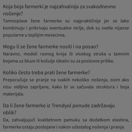
Koja boja farmerki je najzahvalnija za svakodnevno
nošenje?
Tamnoplave žene farmerke su najpraktičnije jer se lako
kombinuju i prikrivaju eventualne mrlje, dok su svetle nijanse
popularne u toplijim mesecima.
Mogu li se žene farmerke nositi i na posao?
Naravno, modeli ravnog kroja ili visokog struka u tamnim
bojama uz bluze ili košulje idealni su za poslovne prilike.
Koliko često treba prati žene farmerke?
Preporučuje se pranje na svakih nekoliko nošenja, osim ako
nisu vidljivo zaprljane, kako bi se sačuvala struktura i boja
materijala.
Da li žene farmerke iz Trendyol ponude zadržavaju
oblik?
Da, zahvaljujući kvalitetnom pamuku sa dodatkom elastina,
farmerke ostaju postojane i nakon učestalog nošenja i pranja.