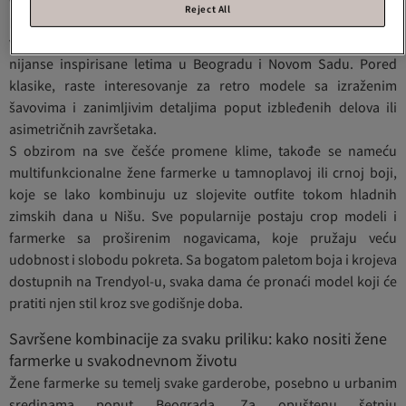
Reject All
potrebama dama iz Srbije. Očekujte široke zvonaste nogavice,
visoke strukove koji vizuelno izdužuju figuru i svetloplave
nijanse inspirisane letima u Beogradu i Novom Sadu. Pored
klasike, raste interesovanje za retro modele sa izraženim
šavovima i zanimljivim detaljima poput izbleđenih delova ili
asimetričnih završetaka.
S obzirom na sve češće promene klime, takođe se nameću
multifunkcionalne žene farmerke u tamnoplavoj ili crnoj boji,
koje se lako kombinuju uz slojevite outfite tokom hladnih
zimskih dana u Nišu. Sve popularnije postaju crop modeli i
farmerke sa proširenim nogavicama, koje pružaju veću
udobnost i slobodu pokreta. Sa bogatom paletom boja i krojeva
dostupnih na Trendyol-u, svaka dama će pronaći model koji će
pratiti njen stil kroz sve godišnje doba.
Savršene kombinacije za svaku priliku: kako nositi žene
farmerke u svakodnevnom životu
Žene farmerke su temelj svake garderobe, posebno u urbanim
sredinama poput Beograda. Za opuštenu šetnju