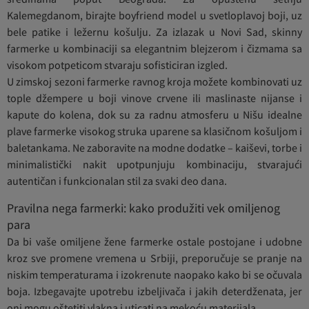
Kalemegdanom, birajte boyfriend model u svetloplavoj boji, uz
bele patike i ležernu košulju. Za izlazak u Novi Sad, skinny
farmerke u kombinaciji sa elegantnim blejzerom i čizmama sa
visokom potpeticom stvaraju sofisticiran izgled.
U zimskoj sezoni farmerke ravnog kroja možete kombinovati uz
tople džempere u boji vinove crvene ili maslinaste nijanse i
kapute do kolena, dok su za radnu atmosferu u Nišu idealne
plave farmerke visokog struka uparene sa klasičnom košuljom i
baletankama. Ne zaboravite na modne dodatke – kaiševi, torbe i
minimalistički nakit upotpunjuju kombinaciju, stvarajući
autentičan i funkcionalan stil za svaki deo dana.
Pravilna nega farmerki: kako produžiti vek omiljenog
para
Da bi vaše omiljene žene farmerke ostale postojane i udobne
kroz sve promene vremena u Srbiji, preporučuje se pranje na
niskim temperaturama i izokrenute naopako kako bi se očuvala
boja. Izbegavajte upotrebu izbeljivača i jakih deterdženata, jer
oni mogu oštetiti vlakna i uticati na mekoću materijala.