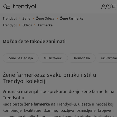
Trendyol
Žene
Žene Odeća
Žene Farmerke
Trendyol
Odeća
Farmerke
Možda će te takođe zanimati
Zene Sa Dedinja
Music Week
Harmonika
Kk Partiza
Žene farmerke za svaku priliku i stil u
Trendyol kolekciji
Vrhunski materijali i besprekoran dizajn žene farmerki na
Trendyol-u
Kada birate
žene farmerke
na Trendyol-u, ulažete u model koji
kombinuje kvalitetne tkanine, pažljivo osmišljene krojeve i
savremene detalje. Napravljene od pamuka visokog kvaliteta uz