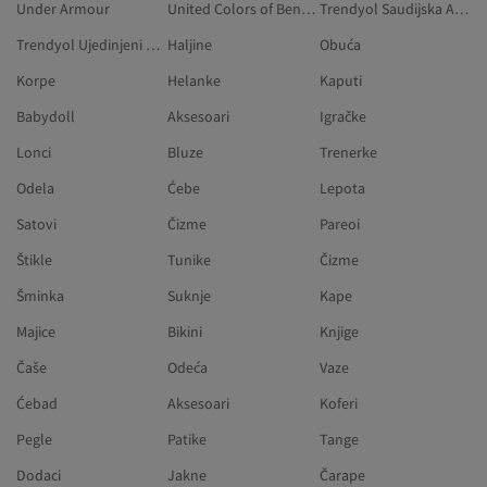
Under Armour
United Colors of Benetton
Trendyol Saudijska Arabija
Trendyol Ujedinjeni Arapski Emirati
Haljine
Obuća
Korpe
Helanke
Kaputi
Babydoll
Aksesoari
Igračke
Lonci
Bluze
Trenerke
Odela
Ćebe
Lepota
Satovi
Čizme
Pareoi
Štikle
Tunike
Čizme
Šminka
Suknje
Kape
Majice
Bikini
Knjige
Čaše
Odeća
Vaze
Ćebad
Aksesoari
Koferi
Pegle
Patike
Tange
Dodaci
Jakne
Čarape