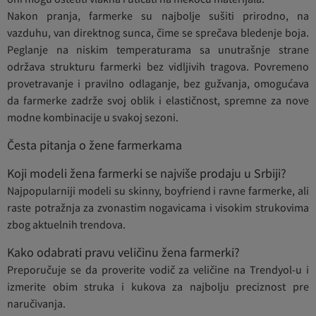
Nakon pranja, farmerke su najbolje sušiti prirodno, na
vazduhu, van direktnog sunca, čime se sprečava bledenje boja.
Peglanje na niskim temperaturama sa unutrašnje strane
održava strukturu farmerki bez vidljivih tragova. Povremeno
provetravanje i pravilno odlaganje, bez gužvanja, omogućava
da farmerke zadrže svoj oblik i elastičnost, spremne za nove
modne kombinacije u svakoj sezoni.
Česta pitanja o žene farmerkama
Koji modeli žena farmerki se najviše prodaju u Srbiji?
Najpopularniji modeli su skinny, boyfriend i ravne farmerke, ali
raste potražnja za zvonastim nogavicama i visokim strukovima
zbog aktuelnih trendova.
Kako odabrati pravu veličinu žena farmerki?
Preporučuje se da proverite vodič za veličine na Trendyol-u i
izmerite obim struka i kukova za najbolju preciznost pre
naručivanja.