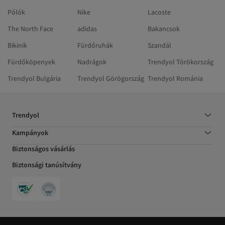
Pólók
Nike
Lacoste
The North Face
adidas
Bakancsok
Bikinik
Fürdőruhák
Szandál
Fürdőköpenyek
Nadrágok
Trendyol Törökország
Trendyol Bulgária
Trendyol Görögország
Trendyol Románia
Trendyol
Kampányok
Biztonságos vásárlás
Biztonsági tanúsítvány