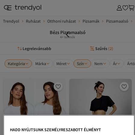
Trendyol
Ruházat
Otthoni ruházat
Pizsamák
Pizsamaalsó
Bézs Pizsamaalsó
4+ termék
Legrelevánsabb
Szűrés
(
2
)
Kategória
Márka
Méret
Szín
Nem
Ár
Ártö
HADD NYÚJTSUNK SZEMÉLYRESZABOTT ÉLMÉNYT