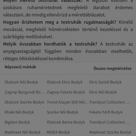
szokásos ruhaméretednek megfelelő darabot érdemes
választani, de mindig ellenőrizd a mérettáblázatot.
Hogyan őrizhetem meg a testruhák rugalmasságát?
Kímélő
mosással, megfelelő hőmérsékleten történő kezeléssel és a
szárítógép mellőzésével.
Melyik évszakban hordhatók a testruhák?
A testruhák az
anyagvastagságtól függően minden évszakban viselhetők,
réteges öltözködéssel kombinálva.
Népszerű márkák
Összes megtekintése
Olalook Női Bodyk
Olalook Ekrü Bodyk
Ekrü Szolid Bodyk
Zagrep Burgundi Bodyk
Zagrep Fekete Bodyk
Ekrü Női Bodyk
Olalook Szürke Bodyk
Trend Alaçatı Stili Női Bodyk
Trendyol Collection Női Bodyk
Khaki Női Bodyk
Szürke Női Bodyk
Fekete Férfi Bodyk
Bigdart Bodyk
Olalook Barna Bodyk
Trendyol Collection Fekete Bodyk
Madmext Női Bodyk
MODA Bodyk
Madmext Szürke Bodyk