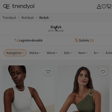
Trendyol
Ruházat
Bodyk
Bodyk
874+ termék
Legrelevánsabb
Szűrés
(
1
)
Kategória
Márka
Méret
Szín
Nem
Ár
Ártö