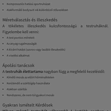
Kompressziós hatású sportruházat
Alakformáló bodysuit-ok különböző stílusokban
Méretválasztás és illeszkedés
A tökéletes illeszkedés kulcsfontosságú a testruháknál.
Figyelembe kell venni:
A test pontos méreteit
Az anyag rugalmasságát
A kívánt hatást (szoros vagy lazább illeszkedés)
A viselési alkalmat
Ápolási tanácsok
A
testruhák élettartama
nagyban függ a megfelelő kezeléstől:
Kímélő mosás az előírt hőmérsékleten
Kerülendő a szárítógép használata
Alakban szárítás
Rendszeres, de nem túl gyakori mosás
Gyakran Ismételt Kérdések
Milyen méretű testruhát válasszak?
A legtöbb esetben a