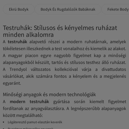
Ekrü Bodyk
Bodyk És Rugdalózók Babáknak
Fekete Body
Testruhák: Stílusos és kényelmes ruházat
minden alkalomra
A
testruhák
alapvető részei a modern ruhatárnak, amelyek
tökéletesen illeszkednek a test vonalaihoz és kiemelik az alakot.
A magyar piacon egyre nagyobb figyelmet kap a minőségi
alapanyagokból készült, tartós és stílusos testhez álló ruházat.
A Trendyol változatos kollekcióval várja a divattudatos
vásárlókat, akik számára fontos a kényelem és a megjelenés
egyaránt.
Minőségi anyagok és modern technológiák
A
modern testruhák
gyártása során kiemelt figyelmet
fordítanak az anyagválasztásra. A legnépszerűbb alapanyagok
között megtalálható:
Légáteresztő pamut-elasztán keverék
Rugalmas mikroszálas anyagok