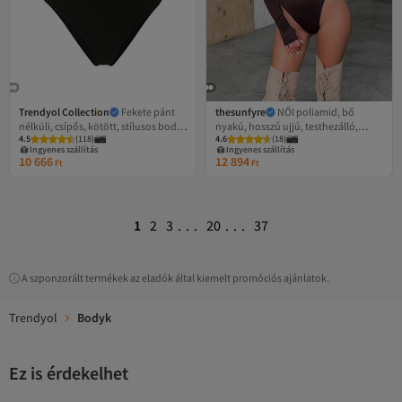
Trendyol Collection
Fekete pánt
thesunfyre
NŐI poliamid, bő
nélküli, csípős, kötött, stílusos body
nyakú, hosszú ujjú, testhezálló,
4.5
(
118
)
4.6
(
18
)
TPRSS25BD00013
patentos blúz
Ingyenes szállítás
Ingyenes szállítás
10 666
12 894
Ft
Ft
1
2
3
...
20
...
37
A szponzorált termékek az eladók által kiemelt promóciós ajánlatok.
Trendyol
Bodyk
Ez is érdekelhet