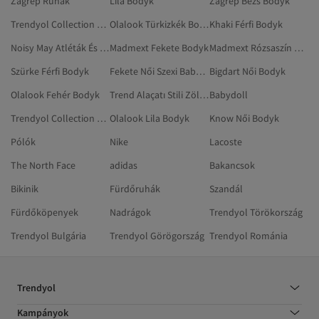
Zagrep Ruhák
Lila Bodyk
Zagrep Bézs Bodyk
Trendyol Collection Sárga Bodyk
Olalook Türkizkék Bodyk
Khaki Férfi Bodyk
Noisy May Atléták És Bodyk
Madmext Fekete Bodyk
Madmext Rózsaszín Bodyk
Szürke Férfi Bodyk
Fekete Női Szexi Babydoll
Bigdart Női Bodyk
Olalook Fehér Bodyk
Trend Alaçatı Stili Zöld Bodyk
Babydoll
Trendyol Collection Bézs Bodyk
Olalook Lila Bodyk
Know Női Bodyk
Pólók
Nike
Lacoste
The North Face
adidas
Bakancsok
Bikinik
Fürdőruhák
Szandál
Fürdőköpenyek
Nadrágok
Trendyol Törökország
Trendyol Bulgária
Trendyol Görögország
Trendyol Románia
Trendyol
Kampányok