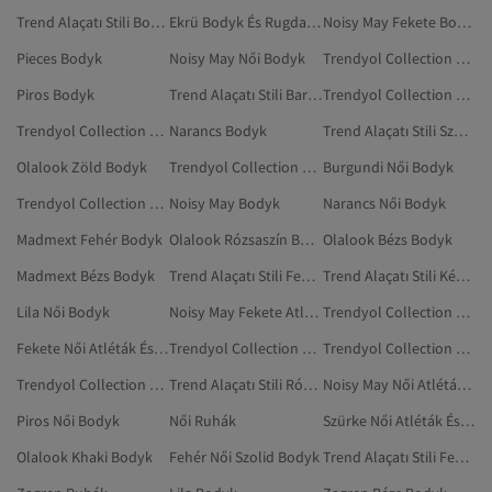
Trend Alaçatı Stili Bodyk
Ekrü Bodyk És Rugdalózók Babáknak
Noisy May Fekete Bodyk
Pieces Bodyk
Noisy May Női Bodyk
Trendyol Collection Barna Bodyk
Piros Bodyk
Trend Alaçatı Stili Barna Bodyk
Trendyol Collection Zöld Bodyk
Trendyol Collection Fehér Bodyk
Narancs Bodyk
Trend Alaçatı Stili Szürke Bodyk
Olalook Zöld Bodyk
Trendyol Collection Többszínű Bodyk
Burgundi Női Bodyk
Trendyol Collection Burgundi Bodyk
Noisy May Bodyk
Narancs Női Bodyk
Madmext Fehér Bodyk
Olalook Rózsaszín Bodyk
Olalook Bézs Bodyk
Madmext Bézs Bodyk
Trend Alaçatı Stili Fehér Bodyk
Trend Alaçatı Stili Kék Bodyk
Lila Női Bodyk
Noisy May Fekete Atléták És Bodyk
Trendyol Collection Rózsaszín Bodyk
Fekete Női Atléták És Bodyk
Trendyol Collection Lila Bodyk
Trendyol Collection Khaki Bodyk
Trendyol Collection Narancs Bodyk
Trend Alaçatı Stili Rózsaszín Bodyk
Noisy May Női Atléták És Bodyk
Piros Női Bodyk
Női Ruhák
Szürke Női Atléták És Bodyk
Olalook Khaki Bodyk
Fehér Női Szolid Bodyk
Trend Alaçatı Stili Fekete Bodyk