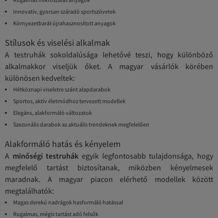
Innovatív, gyorsan száradó sportszövetek
Környezetbarát újrahasznosított anyagok
Stílusok és viselési alkalmak
A testruhák sokoldalúsága lehetővé teszi, hogy különböző
alkalmakkor viseljük őket. A magyar vásárlók körében
különösen kedveltek:
Hétköznapi viseletre szánt alapdarabok
Sportos, aktív életmódhoz tervezett modellek
Elegáns, alakformáló változatok
Szezonális darabok az aktuális trendeknek megfelelően
Alakformáló hatás és kényelem
A
minőségi testruhák
egyik legfontosabb tulajdonsága, hogy
megfelelő tartást biztosítanak, miközben kényelmesek
maradnak. A magyar piacon elérhető modellek között
megtalálhatók:
Magas derekú nadrágok hasformáló hatással
Rugalmas, mégis tartást adó felsők