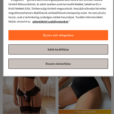
történő felhasználását, és adott esetben azok harmadik felekkel, beleértve EU-n
#1. legkedveltebb
kívüli felekkel (USA, Törökország) történő megosztását. Hozzájárulásodat bármikor
megváltoztathatod a Beállítások sütibeállítások menüpontja alatt. Ha nem járulsz
Trendyol Collection
Fahéjas,
Trendyol Collection
Fekete kötött
hozzá, csak a technikailag szükséges sütiket használjuk. További információkért
aszimmetrikus gallérral, rugalmas
csipkegallér részletes testhez szabott
4.5
(
3330
)
4.3
(
4815
)
kötött test alulról kapcsokkal
ruha TPRAW25BD00007
kérjük, olvasd el az
adatvédelmi szabályzatunkat
."
Ingyenes szállítás 7500 Ft felett
Ingyenes szállítás 7500 Ft felett
TWOSS22BD00014
6 251
7 299
-27%
Ft
8 516
Ft
Összes süti elfogadása
Sütik beállítása
Összes elutasítása
#5. legkelendőbb