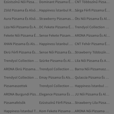
Ezüstszínű Női Pizsama És Alsónemű
Dominant Pizsama És Alsónemű
CNT Többszínű Pizsama És Alsónemű
Zöld Pizsama És Alsónemű
Happiness İstanbul Rózsaszín Pizsama És Alsónemű
Sárga Férfi Pizsama És Alsónemű
Aura Pizsama És Alsónemű
Strawberry Pizsamaszettek
Öts Női Pizsama És Alsónemű
Liza Női Pizsama És Alsónemű
DC Fekete Pizsama És Alsónemű
Trendyol Collection Barna Pizsamaszettek
Fekete Női Pizsama És Alsónemű
Sense Fekete Pizsama És Alsónemű
ARONA Pizsama És Alsónemű
XHAN Pizsama És Alsónemű
Happiness İstanbul Női Pizsama És Alsónemű
CNT Fehér Pizsama És Alsónemű
Ekrü Férfi Pizsama És Alsónemű
Sense Női Pizsama És Alsónemű
Strawberry Többszínű Pizsamaszettek
Trendyol Collection Női Pizsamaszettek
Szürke Pizsama És Alsónemű
Lila Női Pizsama És Alsónemű
ARONA Ekrü Pizsama És Alsónemű
Trendyol Collection Férfi Pizsama És Alsónemű
Barna Női Pizsamaszettek
Trendyol Collection Bézs Pizsamaszettek
Emay Pizsama És Alsónemű
Qulaccia Pizsama És Alsónemű
Pizsamaszettek
Trendyol Collection Pizsamaszettek
Happiness İstanbul Narancs Pizsama És Alsónemű
ARONA Burgundi Pizsama És Alsónemű
Elegance Pizsama És Alsónemű
JU Női Pizsama És Alsónemű
Pizsamafelsők
Ezüstszínű Férfi Pizsama És Alsónemű
Strawberry Lila Pizsamaszettek
Happiness İstanbul Többszínű Pizsama És Alsónemű
Kom Fekete Pizsama És Alsónemű
ARONA Női Pizsama És Alsónemű