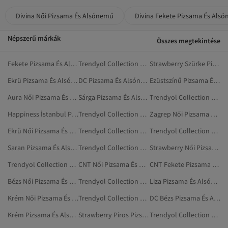
Divina Női Pizsama És Alsónemű
Divina Fekete Pizsama És Als
Népszerű márkák
Összes megtekintése
Fekete Pizsama És Alsónemű
Trendyol Collection Sárga Pizsama És Alsónemű
Strawberry Szürke Pizsamaszettek
Ekrü Pizsama És Alsónemű
DC Pizsama És Alsónemű
Ezüstszínű Pizsama És Alsónemű
Aura Női Pizsama És Alsónemű
Sárga Pizsama És Alsónemű
Trendyol Collection Ekrü Pizsama És Alsónemű
Happiness İstanbul Pizsama És Alsónemű
Trendyol Collection Többszínű Pizsama És Alsónemű
Zagrep Női Pizsama És Alsónemű
Ekrü Női Pizsama És Alsónemű
Trendyol Collection Burgundi Pizsama És Alsónemű
Trendyol Collection Bézs Pizsama És Alsónemű
Saran Pizsama És Alsónemű
Trendyol Collection Piros Pizsama És Alsónemű
Strawberry Női Pizsamaszettek
Trendyol Collection Fekete Pizsama És Alsónemű
CNT Női Pizsama És Alsónemű
CNT Fekete Pizsama És Alsónemű
Bézs Női Pizsama És Alsónemű
Trendyol Collection Narancs Pizsama És Alsónemű
Liza Pizsama És Alsónemű
Krém Női Pizsama És Alsónemű
Trendyol Collection Rózsaszín Pizsama És Alsónemű
DC Bézs Pizsama És Alsónemű
Krém Pizsama És Alsónemű
Strawberry Piros Pizsamaszettek
Trendyol Collection Fehér Pizsama És Alsónemű