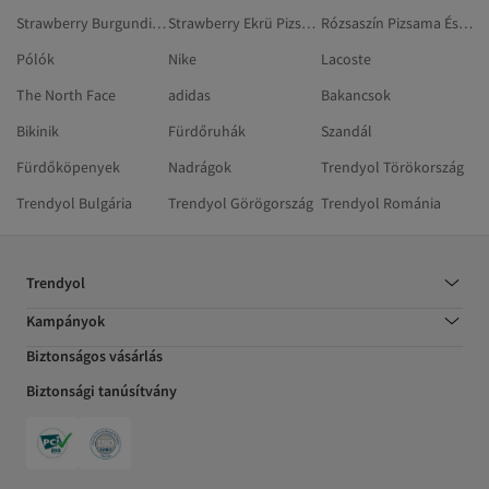
Strawberry Burgundi Pizsamaszettek
Strawberry Ekrü Pizsamaszettek
Rózsaszín Pizsama És Alsónemű
Pólók
Nike
Lacoste
The North Face
adidas
Bakancsok
Bikinik
Fürdőruhák
Szandál
Fürdőköpenyek
Nadrágok
Trendyol Törökország
Trendyol Bulgária
Trendyol Görögország
Trendyol Románia
Trendyol
Kampányok
Biztonságos vásárlás
Biztonsági tanúsítvány