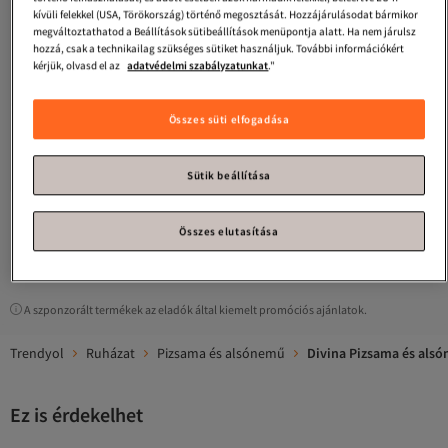
kívüli felekkel (USA, Törökország) történő megosztását. Hozzájárulásodat bármikor
megváltoztathatod a Beállítások sütibeállítások menüpontja alatt. Ha nem járulsz
hozzá, csak a technikailag szükséges sütiket használjuk. További információkért
kérjük, olvasd el az
adatvédelmi szabályzatunkat
."
Összes süti elfogadása
Divina
Négy vágott felső készlet
Ingyenes szállítás 7500 Ft felett
Sütik beállítása
4 000
Ft
Összes elutasítása
1
A szponzorált termékek az eladók által kiemelt promóciós ajánlatok.
Trendyol
Ruházat
Pizsama és alsónemű
Divina Pizsama és als
Ez is érdekelhet