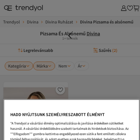
Trendyol
Divina
Divina Ruházat
Divina Pizsama és alsónemű
Pizsama És Alsónemű
Divina
1+ termék
Legrelevánsabb
Szűrés
(
2
)
Kategória
Márka
Nem
Ár
HADD NYÚJTSUNK SZEMÉLYRESZABOTT ÉLMÉNYT
"A Trendyol a vásárlási élmény optimalizálása és javítása érdekében sütiketket
használ. A vásárlási érdeklődésére szabott tartalmak és hirdetések biztosítása. Az
""Elfogadom"" gombra kattintva engedélyezed ezen sütik a fent említett célokra
történő felhasználását, és adott esetben azok harmadik felekkel, beleértve EU-n