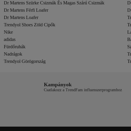
Dr Martens Szürke Csizmák És Magas Szárú Csizmák
D
Dr Martens Férfi Loafer
D
Dr Martens Loafer
T
Trendyol Shoes Zöld Cipők
T
Nike
L
adidas
B
Fürdőruhák
S
Nadrágok
T
Trendyol Görögország
T
Kampányok
Csatlakozz a TrendFam influenszerprogramhoz