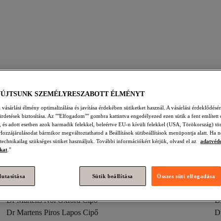
rtens Többszínű Cipők
Dr Martens Piros Cipők
Dr Martens Feke
YÚJTSUNK SZEMÉLYRESZABOTT ÉLMÉNYT
tens Férfi Cipők
Dr Martens Többszínű Cipő
Dr Martens Naranc
vásárlási élmény optimalizálása és javítása érdekében sütiketket használ. A vásárlási érdeklődésér
hirdetések biztosítása. Az ""Elfogadom"" gombra kattintva engedélyezed ezen sütik a fent említett 
Dr Martens Fekete Oxford Cipő
Dr Martens Női Cipő
Dr Ma
t, és adott esetben azok harmadik felekkel, beleértve EU-n kívüli felekkel (USA, Törökország) tö
Hozzájárulásodat bármikor megváltoztathatod a Beállítások sütibeállítások menüpontja alatt. Ha n
 technikailag szükséges sütiket használjuk. További információkért kérjük, olvasd el az
adatvéd
kat
."
lutasítása
Sütik beállítása
Összes süti elfogadása
Dr Martens Piros Cipő
D
Dr Martens Női Oxford Cipő
D
Dr Martens Piros Lapos Cipő
D