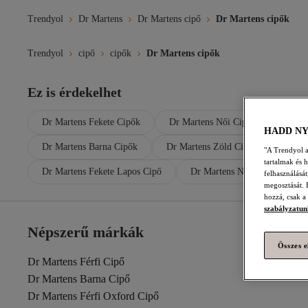
Trendyol
Dr Martens
Dr Martens cipő
Dr Martens cipők
Trendyol
cipő
cipők
Dr Martens cipők
Ez is érdekelhet
Dr Martens Fekete Cipők
Dr Martens Női Cipők
Dr Ma
HADD N
Dr Martens Barna Cipők
Dr Martens Zöld Cipő
Dr Mar
"A Trendyol a 
tartalmak és 
Dr Martens Fekete Lapos Cipő
Dr Martens Női Lapos Cipő
felhasználásá
megosztását. 
hozzá, csak a
szabályzatun
Népszerű márkák
Összes e
Dr Martens Férfi Cipő
Dr Martens Barna Cipő
Dr Martens Férfi Oxford Cipő