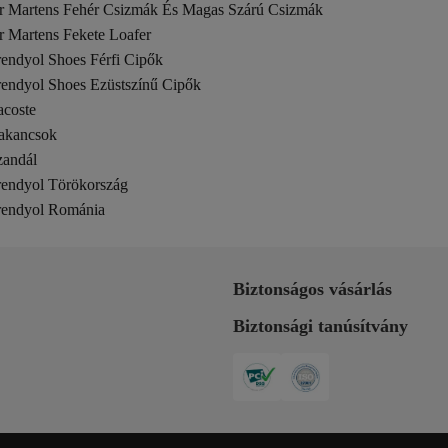
r Martens Fehér Csizmák És Magas Szárú Csizmák
r Martens Fekete Loafer
rendyol Shoes Férfi Cipők
rendyol Shoes Ezüstszínű Cipők
acoste
akancsok
zandál
rendyol Törökország
rendyol Románia
Biztonságos vásárlás
Biztonsági tanúsítvány