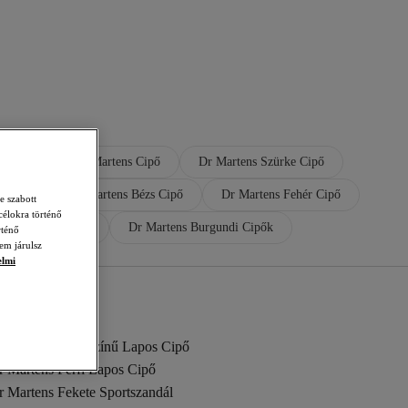
te Cipő
Dr Martens Cipő
Dr Martens Szürke Cipő
s Cipő
Dr Martens Bézs Cipő
Dr Martens Fehér Cipő
e szabott
célokra történő
rtens Lapos Cipő
Dr Martens Burgundi Cipők
rténő
em járulsz
elmi
r Martens Többszínű Lapos Cipő
r Martens Férfi Lapos Cipő
r Martens Fekete Sportszandál