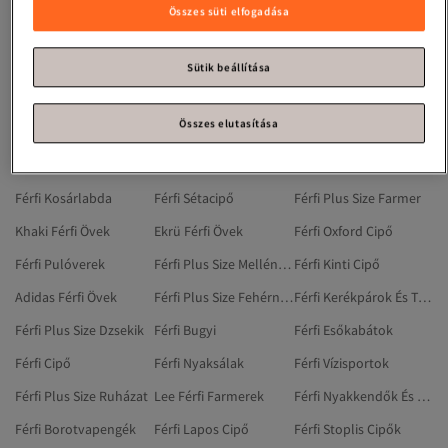
Férfi Kendők
Férfi Szabadtéri Ruházat
Férfi Övek És Nadrágtartók
Összes süti elfogadása
Defacto Férfi Övek
Férfi Blúzok
Férfi Futó- És Edzőcipők
Koton Férfi Övek
Férfi Ruházat
Férfi Edzőcipők
Sütik beállítása
Férfi Plus Size Ingek
Férfi Parkák
Férfi Galléros Pólók
Összes elutasítása
Férfi Labdarúgás
Férfi Kosárlabdacipő
Férfi Klasszikus Kabátok
Férfi Szolid Felöltők
Férfi Edzőcipő
Férfi Szexi Fehérnemű
Férfi Kosárlabda
Férfi Sétacipő
Férfi Plus Size Farmer
Khaki Férfi Övek
Ekrü Férfi Övek
Férfi Oxford Cipő
Férfi Pulóverek
Férfi Plus Size Mellények
Férfi Kinti Cipő
Adidas Férfi Övek
Férfi Plus Size Fehérnemű
Férfi Kerékpárok És Tartozékok
Férfi Plus Size Dzsekik
Férfi Bugyi
Férfi Esőkabátok
Férfi Cipő
Férfi Nyaksálak
Férfi Vízisportok
Férfi Plus Size Ruházat
Lee Férfi Farmerek
Férfi Nyakkendők És Csokornyakkendők
Férfi Borotvapengék
Férfi Lapos Cipő
Férfi Stoplis Cipők