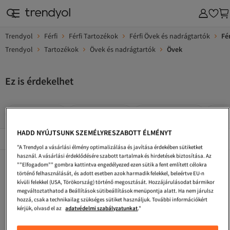
Trendyol
Férfi
Férfi Tartozékok
Férfi Övek és nadrágtartók
Fé
Trendyol
Tartozékok
Övek és nadrágtartók
Övek
Ez is érdekelhet
Férfi Házicipő
Férfi Farmerek
Férfi Kerékpárok
Férf
HADD NYÚJTSUNK SZEMÉLYRESZABOTT ÉLMÉNYT
Népszerű márkák
Összes megtekintése
"A Trendyol a vásárlási élmény optimalizálása és javítása érdekében sütiketket
használ. A vásárlási érdeklődésére szabott tartalmak és hirdetések biztosítása. Az
Férfi Öltönyök
Férfi Focizokni
Férfi Szmoking
""Elfogadom"" gombra kattintva engedélyezed ezen sütik a fent említett célokra
történő felhasználását, és adott esetben azok harmadik felekkel, beleértve EU-n
Férfi Kötött Mellények
Férfi Hajkiegészítők
Férfi Mamuszok
kívüli felekkel (USA, Törökország) történő megosztását. Hozzájárulásodat bármikor
megváltoztathatod a Beállítások sütibeállítások menüpontja alatt. Ha nem járulsz
Férfi Pólók
Férfi Alsók
Férfi Hátizsákok
hozzá, csak a technikailag szükséges sütiket használjuk. További információkért
kérjük, olvasd el az
adatvédelmi szabályzatunkat
."
Férfi Bizsu Karkötők
Férfi Tornazsákok
Férfi Otthoni Ruházat