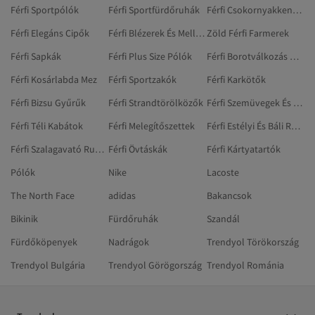
Férfi Sportpólók
Férfi Sportfürdőruhák
Férfi Csokornyakkendők
Férfi Elegáns Cipők
Férfi Blézerek És Mellények
Zöld Férfi Farmerek
Férfi Sapkák
Férfi Plus Size Pólók
Férfi Borotválkozás Gyantázás Szőrtelenítés
Férfi Kosárlabda Mez
Férfi Sportzakók
Férfi Karkötők
Férfi Bizsu Gyűrűk
Férfi Strandtörölközők
Férfi Szemüvegek És Szemüveg-kiegészítők
Férfi Téli Kabátok
Férfi Melegítőszettek
Férfi Estélyi És Báli Ruhák
Férfi Szalagavató Ruhák
Férfi Övtáskák
Férfi Kártyatartók
Pólók
Nike
Lacoste
The North Face
adidas
Bakancsok
Bikinik
Fürdőruhák
Szandál
Fürdőköpenyek
Nadrágok
Trendyol Törökország
Trendyol Bulgária
Trendyol Görögország
Trendyol Románia