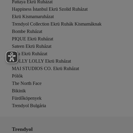
Pattaya Ekrü Ruházat
ebu prive
Happiness İstanbul Ekrü Szolid Ruházat
Edit by Trendyol
EDLİNGERİE
Ekrü Kismamaruházat
Ekim Store
Trendyol Collection Ekrü Ruhák Kismamáknak
ELİTOL
Bombe Ruházat
enmodaiçgiyim
PIQUE Ekrü Ruházat
Entel
Eros
Sateen Ekrü Ruházat
ESES BEBE
Lela Ekrü Ruházat
ESRAHELVACI
HOLLY LOLLY Ekrü Ruházat
ETHIQUET
MAI STUDIOS CO. Ekrü Ruházat
FACETTE
Fashion Friends
Pólók
Fashionbox
The North Face
FEMELLE
Bikinik
Fiori
Fürdőköpenyek
Fred Perry
Fulla Moda
Trendyol Bulgária
Fullamoda
GAP
Gaus
Trendyol
GIONA