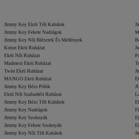
Jimmy Key Ekrü Téli Kabátok
J
Jimmy Key Fekete Nadrágok
M
Jimmy Key Női Blézerek És Mellények
B
Koton Ekrü Ruházat
J
Ekrü Női Ruházat
P
Madmext Ekrü Ruházat
T
Twist Ekrü Ruházat
J
MANGO Ekrü Ruházat
E
Jimmy Key Bézs Pólók
J
Ekrü Női Szabadtéri Ruházat
L
Jimmy Key Bézs Téli Kabátok
E
Jimmy Key Nadrágok
F
Jimmy Key Szoknyák
E
Jimmy Key Fekete Szoknyák
E
Jimmy Key Női Téli Kabátok
J