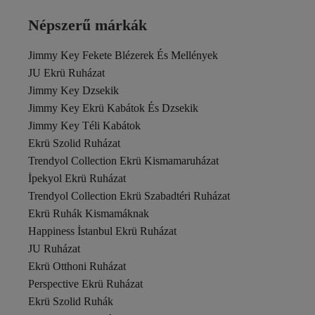
C&CITY
Calvin Klein
Népszerű márkák
Cansın Mini
CARMEN
Jimmy Key Fekete Blézerek És Mellények
Catherines
Catz Kids
JU Ekrü Ruházat
Chiccy
Jimmy Key Dzsekik
CHUBA
Jimmy Key Ekrü Kabátok És Dzsekik
COMBİNE MİCHAİL
Jimmy Key Téli Kabátok
Cool & Sexy
Cottonhill
Ekrü Szolid Ruházat
D'S Damat
Trendyol Collection Ekrü Kismamaruházat
DAFNY
İpekyol Ekrü Ruházat
Dagi
Trendyol Collection Ekrü Szabadtéri Ruházat
DAXİS Sportwear Company
Daymod
Ekrü Ruhák Kismamáknak
dedo
Happiness İstanbul Ekrü Ruházat
Denokids
JU Ruházat
DoDe Flora
Ekrü Otthoni Ruházat
DoReMi
Dynamo
Perspective Ekrü Ruházat
EA7 Emporio Armani
Ekrü Szolid Ruhák
ebebek Hello Baby