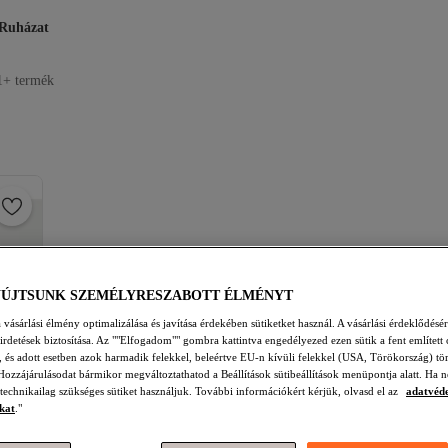
Ruházat
1+ termék
YÚJTSUNK SZEMÉLYRESZABOTT ÉLMÉNYT
vásárlási élmény optimalizálása és javítása érdekében sütiketket használ. A vásárlási érdeklődésér
hirdetések biztosítása. Az ""Elfogadom"" gombra kattintva engedélyezed ezen sütik a fent említett 
t, és adott esetben azok harmadik felekkel, beleértve EU-n kívüli felekkel (USA, Törökország) tö
Hozzájárulásodat bármikor megváltoztathatod a Beállítások sütibeállítások menüpontja alatt. Ha n
 technikailag szükséges sütiket használjuk. További információkért kérjük, olvasd el az
adatvéd
kat
."