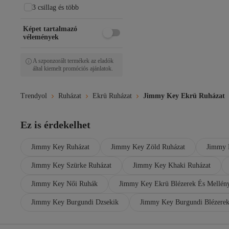
Antioch
3 csillag és több
armonika
ARONA
Képet tartalmazó
Askı Nişantaşı
vélemények
Avva
Ayhan
A szponzorált termékek az eladók
AYYILDIZ
által kiemelt promóciós ajánlatok.
Bak'ap
bayansepeti
Trendyol
Ruházat
Ekrü Ruházat
Jimmy Key Ekrü Ruházat
BEJNA
BELLA NOTTE
Betty & Sam
Ez is érdekelhet
Bigdart
BİKELİFE
Jimmy Key Ruházat
Jimmy Key Zöld Ruházat
Jimmy 
Billabong
Black Fashion
Jimmy Key Szürke Ruházat
Jimmy Key Khaki Ruházat
BOHEMAİ
bombe
Jimmy Key Női Ruhák
Jimmy Key Ekrü Blézerek És Mellén
Bracha
Buse&Eylül Bebe
Jimmy Key Burgundi Dzsekik
Jimmy Key Burgundi Blézerek
By Gecce
Bym Fashion