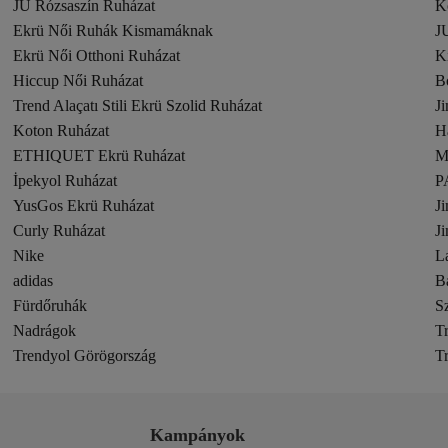
JU Rózsaszín Ruházat
K
Ekrü Női Ruhák Kismamáknak
J
Ekrü Női Otthoni Ruházat
Ki
Hiccup Női Ruházat
B
Trend Alaçatı Stili Ekrü Szolid Ruházat
J
Koton Ruházat
H
ETHIQUET Ekrü Ruházat
M
İpekyol Ruházat
P
YusGos Ekrü Ruházat
J
Curly Ruházat
J
Nike
L
adidas
B
Fürdőruhák
S
Nadrágok
T
Trendyol Görögország
T
Kampányok