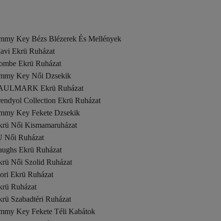
immy Key Bézs Blézerek És Mellények
avi Ekrü Ruházat
ombe Ekrü Ruházat
immy Key Női Dzsekik
AULMARK Ekrü Ruházat
rendyol Collection Ekrü Ruházat
immy Key Fekete Dzsekik
krü Női Kismamaruházat
U Női Ruházat
aughs Ekrü Ruházat
krü Női Szolid Ruházat
iori Ekrü Ruházat
krü Ruházat
krü Szabadtéri Ruházat
immy Key Fekete Téli Kabátok