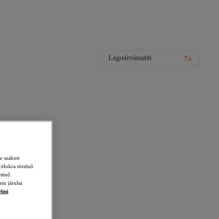
Legrelevánsabb
e szabott
célokra történő
rténő
em járulsz
elmi