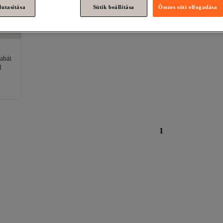
lutasítása
Sütik beállítása
Összes süti elfogadása
abát
l
1