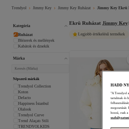
Trendyol
Jimmy Key
Jimmy Key Ruházat
Jimmy Key Ekrü 
Ekrü Ruházat
Jimmy Key
Kategória
Legjobb értékelésű termékek
Ruházat
Blézerek és mellények
Kabátok és dzsekik
Márka
Népszerű márkák
HADD N
Trendyol Collection
Koton
"A Trendyol a 
Defacto
tartalmak és 
felhasználásá
Happiness İstanbul
megosztását. 
Olalook
hozzá, csak a
Trendyol Curve
szabályzatun
Trend Alaçatı Stili
TRENDYOLKIDS