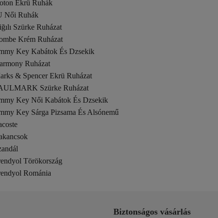
oton Ekrü Ruhák
U Női Ruhák
ğılı Szürke Ruházat
ombe Krém Ruházat
immy Key Kabátok És Dzsekik
armony Ruházat
arks & Spencer Ekrü Ruházat
AULMARK Szürke Ruházat
immy Key Női Kabátok És Dzsekik
immy Key Sárga Pizsama És Alsónemű
acoste
akancsok
zandál
rendyol Törökország
rendyol Románia
Biztonságos vásárlás