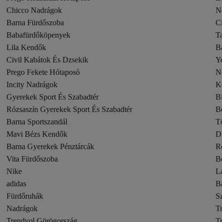
Chicco Nadrágok
N
Barna Fürdőszoba
Ci
Babafürdőköpenyek
T
Lila Kendők
B
Civil Kabátok És Dzsekik
Y
Prego Fekete Hótaposó
N
Incity Nadrágok
K
Gyerekek Sport És Szabadtér
B
Rózsaszín Gyerekek Sport És Szabadtér
B
Barna Sportszandál
T
Mavi Bézs Kendők
D
Barna Gyerekek Pénztárcák
R
Vita Fürdőszoba
B
Nike
L
adidas
B
Fürdőruhák
S
Nadrágok
T
Trendyol Görögország
T