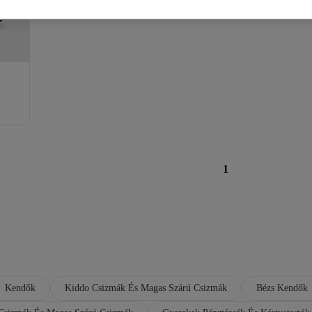
1
Kendők
Kiddo Csizmák És Magas Szárú Csizmák
Bézs Kendők