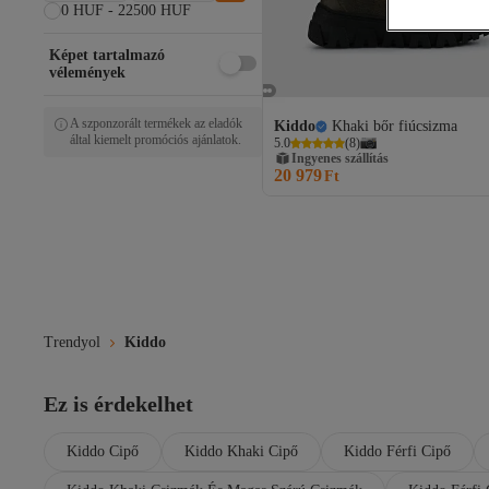
0 HUF - 22500 HUF
Képet tartalmazó
vélemények
A szponzorált termékek az eladók
Kiddo
Khaki bőr fiúcsizma
által kiemelt promóciós ajánlatok.
5.0
(
8
)
Ingyenes szállítás
20 979
Ft
Trendyol
Kiddo
Ez is érdekelhet
Kiddo Cipő
Kiddo Khaki Cipő
Kiddo Férfi Cipő