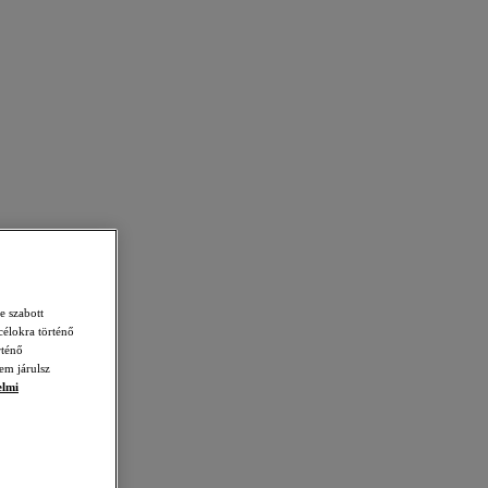
e szabott
célokra történő
rténő
em járulsz
elmi