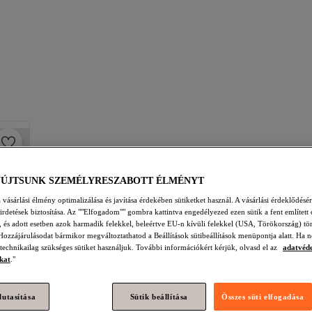
YÚJTSUNK SZEMÉLYRESZABOTT ÉLMÉNYT
vásárlási élmény optimalizálása és javítása érdekében sütiketket használ. A vásárlási érdeklődésér
hirdetések biztosítása. Az ""Elfogadom"" gombra kattintva engedélyezed ezen sütik a fent említett 
t, és adott esetben azok harmadik felekkel, beleértve EU-n kívüli felekkel (USA, Törökország) tö
Hozzájárulásodat bármikor megváltoztathatod a Beállítások sütibeállítások menüpontja alatt. Ha n
 technikailag szükséges sütiket használjuk. További információkért kérjük, olvasd el az
adatvéd
kat
."
lutasítása
Sütik beállítása
Összes süti elfogadása