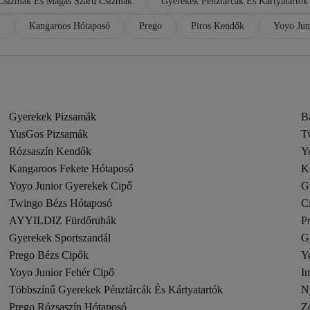
 Csizmák És Magas Szárú Csizmák
Gyerekek Pénztárcák És Kártyatartók
Kangaroos Hótaposó
Prego
Piros Kendők
Yoyo Jun
Gyerekek Pizsamák
B
YusGos Pizsamák
T
Rózsaszín Kendők
Y
Kangaroos Fekete Hótaposó
K
Yoyo Junior Gyerekek Cipő
G
Twingo Bézs Hótaposó
Ci
AYYILDIZ Fürdőruhák
P
Gyerekek Sportszandál
G
Prego Bézs Cipők
Y
Yoyo Junior Fehér Cipő
In
Többszínű Gyerekek Pénztárcák És Kártyatartók
N
Prego Rózsaszín Hótaposó
Z