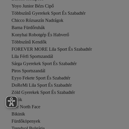
Yoyo Junior Bézs Cipő
Többszínű Gyerekek Sport És Szabadtér
Chicco Rózsaszín Nadrágok
Barna Fürdőruhák
Konyhai Robotgép És Habverő
Többszínű Kendők
FOREVER MORE Lila Sport És Szabadtér
Lila Férfi Sportszandál
Sárga Gyerekek Sport És Szabadtér
Piros Sportszandál
Eyyo Fekete Sport És Szabadtér
DoReMi Lila Sport És Szabadtér
Zöld Gyerekek Sport És Szabadtér
Pólók
The North Face
Bikinik
Fürdőköpenyek
Trendyol Bulgária