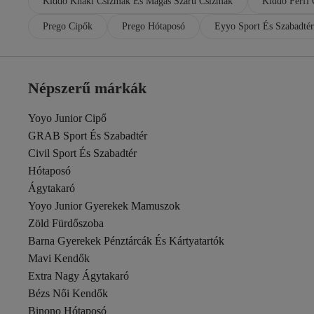
Kiddo Khaki Csizmák És Magas Szárú Csizmák
Kiddo Férfi
Prego Cipők
Prego Hótaposó
Eyyo Sport És Szabadtér
Népszerű márkák
Yoyo Junior Cipő
GRAB Sport És Szabadtér
Civil Sport És Szabadtér
Hótaposó
Ágytakaró
Yoyo Junior Gyerekek Mamuszok
Zöld Fürdőszoba
Barna Gyerekek Pénztárcák És Kártyatartók
Mavi Kendők
Extra Nagy Ágytakaró
Bézs Női Kendők
Binono Hótaposó