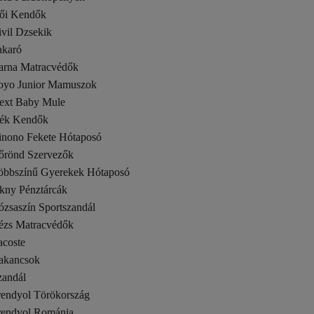
ői Kendők
vil Dzsekik
akaró
arna Matracvédők
oyo Junior Mamuszok
ext Baby Mule
ék Kendők
inono Fekete Hótaposó
őrönd Szervezők
öbbszínű Gyerekek Hótaposó
kny Pénztárcák
ózsaszín Sportszandál
ézs Matracvédők
acoste
akancsok
zandál
rendyol Törökország
rendyol Románia