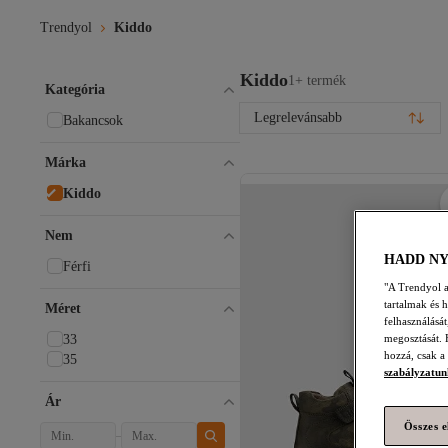
Trendyol
Kiddo
Kiddo
1+ termék
Kategória
Legrelevánsabb
Bakancsok
Márka
Kiddo
Nem
HADD N
Férfi
"A Trendyol a 
tartalmak és 
Méret
felhasználásá
megosztását. 
33
hozzá, csak a
35
szabályzatun
Ár
Összes e