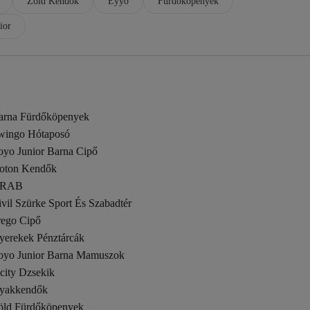
Zöld Kendők
Eyyo
Fürdőköpenyek
ior
arna Fürdőköpenyek
wingo Hótaposó
oyo Junior Barna Cipő
oton Kendők
RAB
vil Szürke Sport És Szabadtér
rego Cipő
yerekek Pénztárcák
oyo Junior Barna Mamuszok
city Dzsekik
yakkendők
öld Fürdőköpenyek