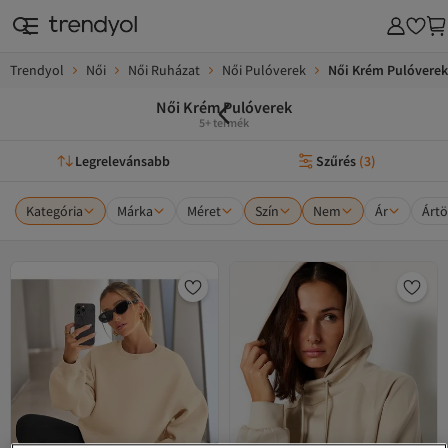
Trendyol
Női
Női Ruházat
Női Pulóverek
Női Krém Pulóverek
Női Krém Pulóverek
5+ termék
Legrelevánsabb
Szűrés
(
3
)
Kategória
Márka
Méret
Szín
Nem
Ár
Ártö