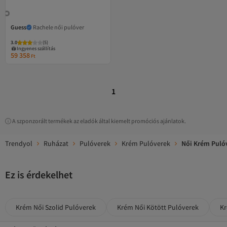
Guess
Rachele női pulóver
3.0
(
5
)
Ingyenes szállítás
59 358
Ft
1
A szponzorált termékek az eladók által kiemelt promóciós ajánlatok.
Trendyol
Ruházat
Pulóverek
Krém Pulóverek
Női Krém Puló
Ez is érdekelhet
Krém Női Szolid Pulóverek
Krém Női Kötött Pulóverek
Kr