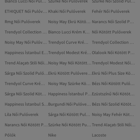
Bianco Lucci Női Pulóverek
Szürke Női Pulóverek
Szürke Női Szolid Pulóverek
ETHIQUET Női Pulóverek
Khaki Női Pulóverek
Fehér Női Pulóverek
Rmg Női Pulóverek
Noisy May Ekrü Kötött Pulóverek És Kardigánok
Narancs Női Szolid Pulóverek
Trendyol Collection Ekrü Pulóverek
Bianco Lucci Krém Kötött Pulóverek És Kardigánok
Női Kötött Pulóverek
Noisy May Női Pulóverek
Trendyol Curve Krém Plus Size Kötött Pulóverek
Trendyol Collection Női Kötött Pulóverek
Happiness İstanbul Ekrü Kötött Pulóverek
Trendyol Modest Krém Kötött Pulóverek
Olalook Női Kötött Pulóverek
Trend Alaçatı Stili Női Kötött Pulóverek
Noisy May Női Kötött Pulóverek
Trendyol Modest Női Pulóverek
Sárga Női Szolid Pulóverek
Ekrü Kötött Pulóverek És Kardigánok
Ekrü Női Plus Size Kötött Pulóverek
Trendyol Curve Krém Kötött Pulóverek És Kardigánok
Noisy May Szürke Kötött Pulóverek
Bézs Női Kötött Pulóverek
Sárga Női Szolid Kötött Pulóverek
Happiness İstanbul Pulóverek
Ezüstszínű Női Kötött Pulóverek
Happiness İstanbul Szürke Pulóverek
Burgundi Női Pulóverek
Bézs Női Szolid Kötött Pulóverek
Lila Női Pulóverek
Sárga Női Kötött Pulóverek
Noisy May Fehér Kötött Pulóverek
Narancs Női Kötött Pulóverek
Szürke Női Kötött Pulóverek És Kardigánok
Trend Alaçatı Stili Női Kötött Pulóverek És Kardigánok
Pólók
Nike
Lacoste