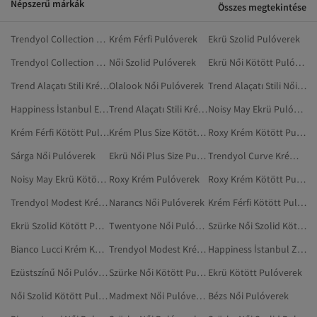
Népszerű márkák
Összes megtekintése
Trendyol Collection Krém Kötött Pulóverek És Kardigánok
Krém Férfi Pulóverek
Ekrü Szolid Pulóverek
Trendyol Collection Női Pulóverek
Női Szolid Pulóverek
Ekrü Női Kötött Pulóverek És Kardigánok
Trend Alaçatı Stili Krém Kötött Pulóverek
Olalook Női Pulóverek
Trend Alaçatı Stili Női Pulóverek
Happiness İstanbul Ekrü Pulóverek
Trend Alaçatı Stili Krém Kötött Pulóverek És Kardigánok
Noisy May Ekrü Pulóverek
Krém Férfi Kötött Pulóverek
Krém Plus Size Kötött Pulóverek
Roxy Krém Kötött Pulóverek
Sárga Női Pulóverek
Ekrü Női Plus Size Pulóverek
Trendyol Curve Krém Kötött Pulóverek
Noisy May Ekrü Kötött Pulóverek
Roxy Krém Pulóverek
Roxy Krém Kötött Pulóverek És Kardigánok
Trendyol Modest Krém Pulóverek
Narancs Női Pulóverek
Krém Férfi Kötött Pulóverek És Kardigánok
Ekrü Szolid Kötött Pulóverek
Twentyone Női Pulóverek
Szürke Női Szolid Kötött Pulóverek
Bianco Lucci Krém Kötött Pulóverek
Trendyol Modest Krém Szolid Pulóverek
Happiness İstanbul Zöld Pulóverek
Ezüstszínű Női Pulóverek
Szürke Női Kötött Pulóverek
Ekrü Kötött Pulóverek
Női Szolid Kötött Pulóverek
Madmext Női Pulóverek
Bézs Női Pulóverek