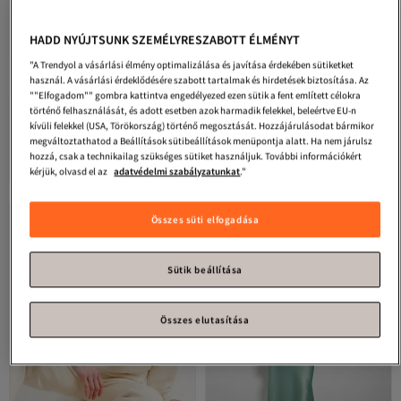
HADD NYÚJTSUNK SZEMÉLYRESZABOTT ÉLMÉNYT
"A Trendyol a vásárlási élmény optimalizálása és javítása érdekében sütiketket
használ. A vásárlási érdeklődésére szabott tartalmak és hirdetések biztosítása. Az
""Elfogadom"" gombra kattintva engedélyezed ezen sütik a fent említett célokra
#3. legkedveltebb
történő felhasználását, és adott esetben azok harmadik felekkel, beleértve EU-n
COMBİNE MİCHAİL
Női Crew Neck
Trendyol Modest
Krémszínű
kívüli felekkel (USA, Törökország) történő megosztását. Hozzájárulásodat bármikor
Basic Oversize pulóver BÉZS
kapucnis búvár/búvár kötött
megváltoztathatod a Beállítások sütibeállítások menüpontja alatt. Ha nem járulsz
4.0
(
95
)
4.5
Legalacsonyabb (30 nap)
(
445
)
pulóver TCTAW24TW00002
hozzá, csak a technikailag szükséges sütiket használjuk. További információkért
Ingyenes szállítás
Ingyenes szállítás
11 766
9 065
Legalacsonyabb (30 nap)
-16%
kérjük, olvasd el az
adatvédelmi szabályzatunkat
."
Ft
Ft
10 840
Összes süti elfogadása
Sütik beállítása
Összes elutasítása