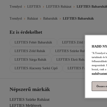
Trendyol
LEFTIES
LEFTIES Ruházat
LEFTIES Babaruhá
Trendyol
Ruházat
Babaruhák
LEFTIES Babaruhák
Ez is érdekelhet
LEFTIES Fehér Babaruhák
LEFTIES Zöld Babaruhák
HADD N
LEFTIES Zöld Ruhák
LEFTIES Szürke Ruhák
LEFT
"A Trendyol a 
tartalmak és 
LEFTIES Sárga Ruhák
LEFTIES Ekrü Ruhák
LEFTI
felhasználásá
megosztását. 
LEFTIES Alacsony Sarkú Cipő
LEFTIES Farmerek
hozzá, csak a
szabályzatun
Összes e
Népszerű márkák
LEFTIES Szürke Ruházat
LEFTIES Mellények