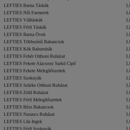
LEFTIES Barna Táskák
L
LEFTIES Női Farmerek
L
LEFTIES Válltáskák
L
LEFTIES Férfi Táskák
L
LEFTIES Barna Övek
L
LEFTIES Többszínű Bakancsok
L
LEFTIES Kék Babaruhák
L
LEFTIES Fehér Otthoni Ruházat
L
LEFTIES Fekete Alacsony Sarkú Cipő
L
LEFTIES Fekete Melegítőszettek
L
LEFTIES Szoknyák
L
LEFTIES Szürke Otthoni Ruházat
L
LEFTIES Zöld Ruházat
L
LEFTIES Férfi Melegítőszettek
L
LEFTIES Bézs Bakancsok
L
LEFTIES Narancs Ruházat
L
LEFTIES Lila Ingek
L
LEFTIES Férfi Szoknyák
L