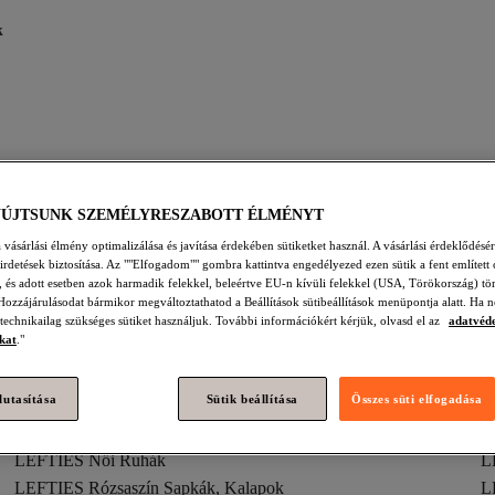
k
LEFTIES Többszínű Babaruhák
LEFTIES Ruhák
LEFTIES Feh
YÚJTSUNK SZEMÉLYRESZABOTT ÉLMÉNYT
IES Barna Ruhák
LEFTIES Rózsaszín Ruhák
LEFTIES Többszí
vásárlási élmény optimalizálása és javítása érdekében sütiketket használ. A vásárlási érdeklődésér
hirdetések biztosítása. Az ""Elfogadom"" gombra kattintva engedélyezed ezen sütik a fent említett 
ES Barna Ingek
LEFTIES Férfi Szandál
LEFTIES Férfi Ruházat
t, és adott esetben azok harmadik felekkel, beleértve EU-n kívüli felekkel (USA, Törökország) tö
Hozzájárulásodat bármikor megváltoztathatod a Beállítások sütibeállítások menüpontja alatt. Ha n
 technikailag szükséges sütiket használjuk. További információkért kérjük, olvasd el az
adatvéd
kat
."
lutasítása
Sütik beállítása
Összes süti elfogadása
LEFTIES Női Ruhák
L
LEFTIES Rózsaszín Sapkák, Kalapok
L