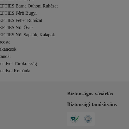
EFTIES Barna Otthoni Ruházat
EFTIES Férfi Bugyi
EFTIES Fehér Ruházat
EFTIES Női Övek
EFTIES Női Sapkák, Kalapok
acoste
akancsok
zandál
rendyol Törökország
rendyol Románia
Biztonságos vásárlás
Biztonsági tanúsítvány