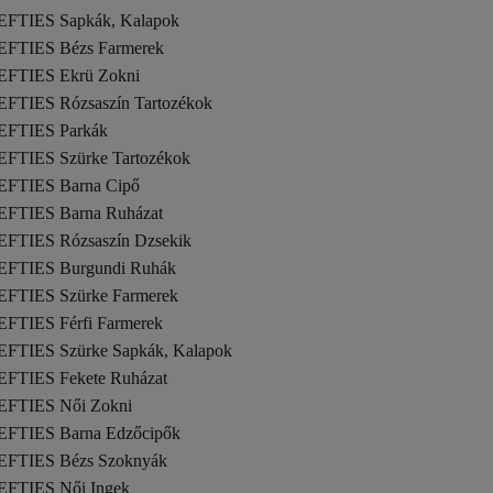
EFTIES Sapkák, Kalapok
EFTIES Bézs Farmerek
EFTIES Ekrü Zokni
EFTIES Rózsaszín Tartozékok
EFTIES Parkák
EFTIES Szürke Tartozékok
EFTIES Barna Cipő
EFTIES Barna Ruházat
EFTIES Rózsaszín Dzsekik
EFTIES Burgundi Ruhák
EFTIES Szürke Farmerek
EFTIES Férfi Farmerek
EFTIES Szürke Sapkák, Kalapok
EFTIES Fekete Ruházat
EFTIES Női Zokni
EFTIES Barna Edzőcipők
EFTIES Bézs Szoknyák
EFTIES Női Ingek