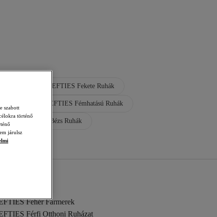
ér Ruhák
LEFTIES Fekete Ruhák
nű Ruhák
LEFTIES Fémhatású Ruhák
e szabott
célokra történő
LEFTIES Bézs Ruhák
rténő
em járulsz
elmi
EFTIES Fehér Farmerek
EFTIES Férfi Otthoni Ruházat