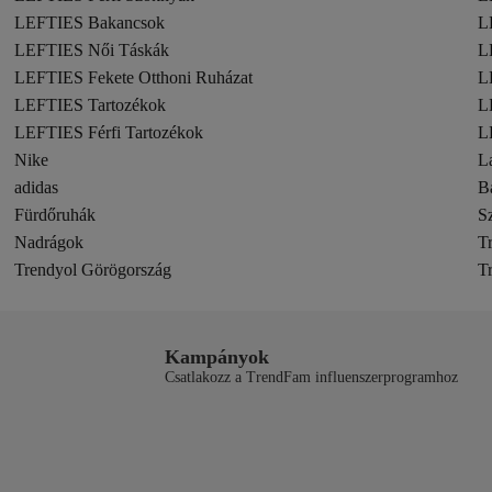
LEFTIES Bakancsok
L
LEFTIES Női Táskák
L
LEFTIES Fekete Otthoni Ruházat
L
LEFTIES Tartozékok
L
LEFTIES Férfi Tartozékok
L
Nike
L
adidas
B
Fürdőruhák
S
Nadrágok
T
Trendyol Görögország
T
Kampányok
Csatlakozz a TrendFam influenszerprogramhoz