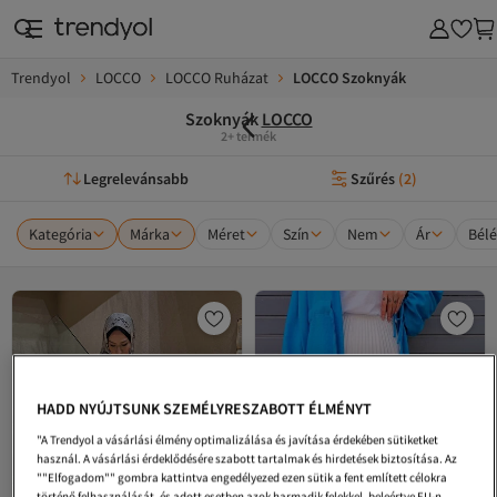
Trendyol
LOCCO
LOCCO Ruházat
LOCCO Szoknyák
Szoknyák
LOCCO
2+ termék
Legrelevánsabb
Szűrés
(
2
)
Kategória
Márka
Méret
Szín
Nem
Ár
Bélé
HADD NYÚJTSUNK SZEMÉLYRESZABOTT ÉLMÉNYT
"A Trendyol a vásárlási élmény optimalizálása és javítása érdekében sütiketket
használ. A vásárlási érdeklődésére szabott tartalmak és hirdetések biztosítása. Az
""Elfogadom"" gombra kattintva engedélyezed ezen sütik a fent említett célokra
történő felhasználását, és adott esetben azok harmadik felekkel, beleértve EU-n