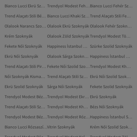
Bianco Lucci Ekrü Szoknyák
Trendyol Modest Fehér Szoknyák
Bianco Lucci Fehér Szoknyák
Trend Alaçatı Stili Bézs Szoknyák
Bianco Lucci Khaki Szoknyák
Trend Alaçatı Stili Fekete Szoknyák
Olalook Narancs Szoknyák
Olalook Ekrü Szoknyák
Olalook Fehér Szoknyák
Krém Szoknyák
Olalook Zöld Szoknyák
Trendyol Modest Többszínű Szolid Szoknyák
Fekete Női Szoknyák
Happiness İstanbul Női Szoknyák
Szürke Szolid Szoknyák
Ekrü Női Szoknyák
Olalook Sárga Szoknyák
Happiness İstanbul Női Szolid Szoknyák
Trend Alaçatı Stili Piros Szoknyák
Fekete Női Szolid Szoknyák
Trendyol Modest Khaki Szolid Szoknyák
Női Szoknyák Kismamáknak
Trend Alaçatı Stili Szürke Szoknyák
Ekrü Női Szolid Szoknyák
Ekrü Szolid Szoknyák
Sárga Női Szoknyák
Fekete Szolid Szoknyák
Trendyol Modest Bézs Szoknyák
Trendyol Modest Ekrü Szoknyák
Ekrü Szoknyák
Trend Alaçatı Stili Szoknyák
Trendyol Modest Khaki Szoknyák
Bézs Női Szoknyák
Trendyol Modest Bézs Szolid Szoknyák
Trendyol Modest Rózsaszín Szolid Szoknyák
Happiness İstanbul Szolid Szoknyák
Bianco Lucci Rózsaszín Szoknyák
Vitrin Szoknyák
Krém Női Szolid Szoknyák