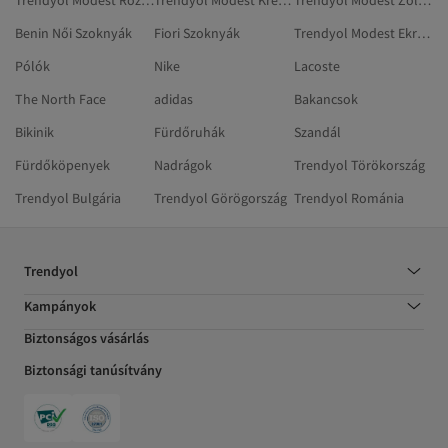
Trendyol Modest Rózsaszín Szoknyák
Trendyol Modest Krém Szoknyák
Trendyol Modest Zöld Szolid Szoknyák
Benin Női Szoknyák
Fiori Szoknyák
Trendyol Modest Ekrü Szolid Szoknyák
Pólók
Nike
Lacoste
The North Face
adidas
Bakancsok
Bikinik
Fürdőruhák
Szandál
Fürdőköpenyek
Nadrágok
Trendyol Törökország
Trendyol Bulgária
Trendyol Görögország
Trendyol Románia
Trendyol
Kampányok
Biztonságos vásárlás
Biztonsági tanúsítvány