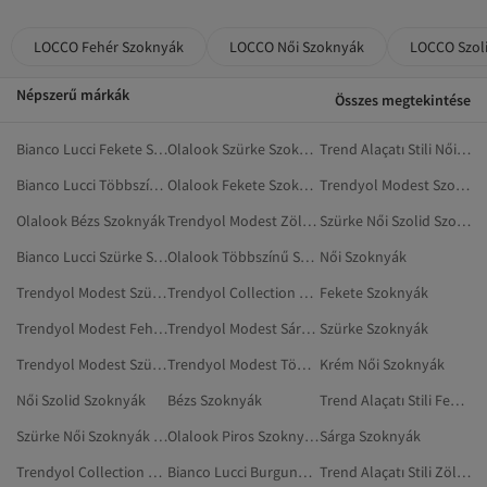
LOCCO Fehér Szoknyák
LOCCO Női Szoknyák
LOCCO Szol
Népszerű márkák
Összes megtekintése
Bianco Lucci Fekete Szoknyák
Olalook Szürke Szoknyák
Trend Alaçatı Stili Női Szoknyák
Bianco Lucci Többszínű Szoknyák
Olalook Fekete Szoknyák
Trendyol Modest Szolid Szoknyák
Olalook Bézs Szoknyák
Trendyol Modest Zöld Szoknyák
Szürke Női Szolid Szoknyák
Bianco Lucci Szürke Szoknyák
Olalook Többszínű Szoknyák
Női Szoknyák
Trendyol Modest Szürke Szolid Szoknyák
Trendyol Collection Fekete Szoknyák
Fekete Szoknyák
Trendyol Modest Fehér Szolid Szoknyák
Trendyol Modest Sárga Szolid Szoknyák
Szürke Szoknyák
Trendyol Modest Szürke Szoknyák
Trendyol Modest Többszínű Szoknyák
Krém Női Szoknyák
Női Szolid Szoknyák
Bézs Szoknyák
Trend Alaçatı Stili Fehér Szoknyák
Szürke Női Szoknyák Kismamáknak
Olalook Piros Szoknyák
Sárga Szoknyák
Trendyol Collection Szoknyák
Bianco Lucci Burgundi Szoknyák
Trend Alaçatı Stili Zöld Szoknyák