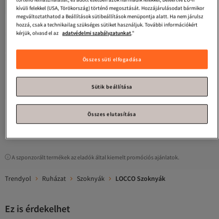
kívüli felekkel (USA, Törökország) történő megosztását. Hozzájárulásodat bármikor
megváltoztathatod a Beállítások sütibeállítások menüpontja alatt. Ha nem járulsz
hozzá, csak a technikailag szükséges sütiket használjuk. További információkért
kérjük, olvasd el az
adatvédelmi szabályzatunkat
."
Összes süti elfogadása
LOCCO
Női cipzáras részletes
LOCCO
Női bőr megjelenés,
rakott szoknya Claret Red
elasztikus derék, hosszú redős
4.0
(
4
)
4.3
(
40
)
szoknya fehér
Sütik beállítása
Ingyenes szállítás
Ingyenes szállítás
15 436
10 677
Ft
Ft
Összes elutasítása
1
A szponzorált termékek az eladók által kiemelt promóciós ajánlatok.
Trendyol
Ruházat
Szoknyák
LOCCO Szoknyák
Ez is érdekelhet