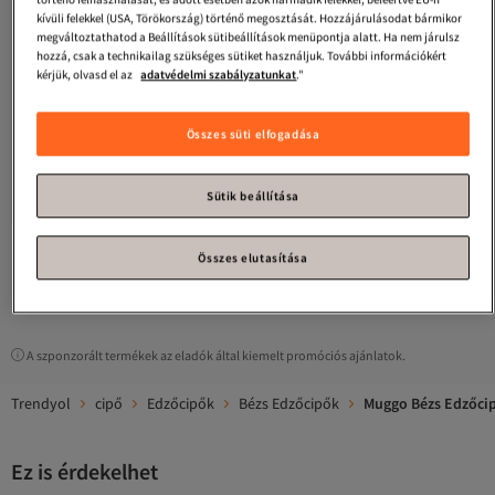
kívüli felekkel (USA, Törökország) történő megosztását. Hozzájárulásodat bármikor
megváltoztathatod a Beállítások sütibeállítások menüpontja alatt. Ha nem járulsz
hozzá, csak a technikailag szükséges sütiket használjuk. További információkért
kérjük, olvasd el az
adatvédelmi szabályzatunkat
."
Összes süti elfogadása
Muggo
TAUPE dupla fűzős alkalmi
Muggo
Tomova Garantáltan
női sportcipő
garantáltan kényelmes, vastag talpú,
Legalacsonyabb (30 nap)
3.8
(
9
)
5.0
Ingyenes szállítás
(
2
)
fűzős, kőmintás női sportcipő
Sütik beállítása
Ingyenes szállítás
Legalacsonyabb (30 nap)
28 038
11 787
Ft
Ft
Összes elutasítása
1
A szponzorált termékek az eladók által kiemelt promóciós ajánlatok.
Trendyol
cipő
Edzőcipők
Bézs Edzőcipők
Muggo Bézs Edzőci
Ez is érdekelhet