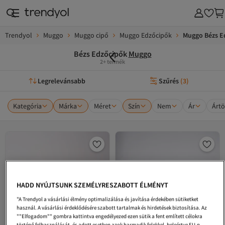
Trendyol
Muggo
Muggo cipő
Muggo Edzőcipők
Muggo Bézs E
Bézs Edzőcipők
Muggo
2+ termék
Legrelevánsabb
Szűrés
(
3
)
Kategória
Márka
Méret
Szín
Nem
Ár
Ártö
HADD NYÚJTSUNK SZEMÉLYRESZABOTT ÉLMÉNYT
"A Trendyol a vásárlási élmény optimalizálása és javítása érdekében sütiketket
használ. A vásárlási érdeklődésére szabott tartalmak és hirdetések biztosítása. Az
""Elfogadom"" gombra kattintva engedélyezed ezen sütik a fent említett célokra
történő felhasználását, és adott esetben azok harmadik felekkel, beleértve EU-n