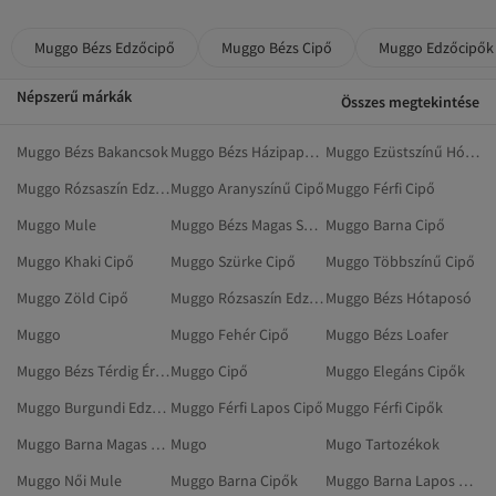
Muggo Bézs Edzőcipő
Muggo Bézs Cipő
Muggo Edzőcipők
Népszerű márkák
Összes megtekintése
Muggo Bézs Bakancsok
Muggo Bézs Házipapucsok
Muggo Ezüstszínű Hótaposó
Muggo Rózsaszín Edzőcipők
Muggo Aranyszínű Cipő
Muggo Férfi Cipő
Muggo Mule
Muggo Bézs Magas Sarkú Cipő
Muggo Barna Cipő
Muggo Khaki Cipő
Muggo Szürke Cipő
Muggo Többszínű Cipő
Muggo Zöld Cipő
Muggo Rózsaszín Edzőcipő
Muggo Bézs Hótaposó
Muggo
Muggo Fehér Cipő
Muggo Bézs Loafer
Muggo Bézs Térdig Érő Csizma
Muggo Cipő
Muggo Elegáns Cipők
Muggo Burgundi Edzőcipő
Muggo Férfi Lapos Cipő
Muggo Férfi Cipők
Muggo Barna Magas Sarkú Cipő
Mugo
Mugo Tartozékok
Muggo Női Mule
Muggo Barna Cipők
Muggo Barna Lapos Cipő