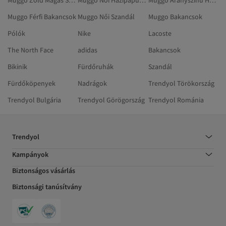
Muggo Zöld Magas Sarkú Cipő
Muggo Női Házipapucsok
Muggo Aranyszínű Hótaposó
Muggo Férfi Bakancsok
Muggo Női Szandál
Muggo Bakancsok
Pólók
Nike
Lacoste
The North Face
adidas
Bakancsok
Bikinik
Fürdőruhák
Szandál
Fürdőköpenyek
Nadrágok
Trendyol Törökország
Trendyol Bulgária
Trendyol Görögország
Trendyol Románia
Trendyol
Kampányok
Biztonságos vásárlás
Biztonsági tanúsítvány