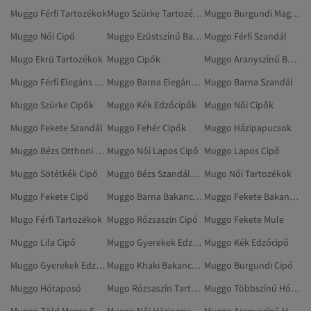
Muggo Férfi Tartozékok
Mugo Szürke Tartozékok
Muggo Burgundi Magas Sarkú Cipő
Muggo Női Cipő
Muggo Ezüstszínű Bakancsok
Muggo Férfi Szandál
Mugo Ekrü Tartozékok
Muggo Cipők
Muggo Aranyszínű Bakancsok
Muggo Férfi Elegáns Cipők
Muggo Barna Elegáns Cipők
Muggo Barna Szandál
Muggo Szürke Cipők
Muggo Kék Edzőcipők
Muggo Női Cipők
Muggo Fekete Szandál
Muggo Fehér Cipők
Muggo Házipapucsok
Muggo Bézs Otthoni Csizmák, Papucsok
Muggo Női Lapos Cipő
Muggo Lapos Cipő
Muggo Sötétkék Cipő
Muggo Bézs Szandálok És Papucsok
Mugo Női Tartozékok
Muggo Fekete Cipő
Muggo Barna Bakancsok
Muggo Fekete Bakancsok
Mugo Férfi Tartozékok
Muggo Rózsaszín Cipő
Muggo Fekete Mule
Muggo Lila Cipő
Muggo Gyerekek Edzőcipők
Muggo Kék Edzőcipő
Muggo Gyerekek Edzőcipő
Muggo Khaki Bakancsok
Muggo Burgundi Cipő
Muggo Hótaposó
Mugo Rózsaszín Tartozékok
Muggo Többszínű Hótaposó