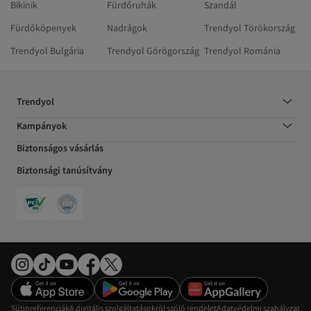
Bikinik
Fürdőruhák
Szandál
Fürdőköpenyek
Nadrágok
Trendyol Törökország
Trendyol Bulgária
Trendyol Görögország
Trendyol Románia
Trendyol
Kampányok
Biztonságos vásárlás
Biztonsági tanúsítvány
Sütipreferenciák
A digitális szolgáltatásokról szóló rendelet
Adatvédelmi szabályzat