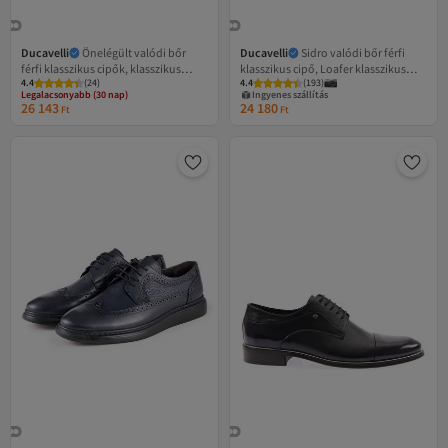
Ducavelli
Önelégült valódi bőr
Ducavelli
Sidro valódi bőr férfi
férfi klasszikus cipők, klasszikus
klasszikus cipő, Loafer klasszikus
Legalacsonyabb (30 nap)
4.4
Ingyenes szállítás
(
24
)
4.4
(
193
)
Loafer cipők, mokaszin cipők
cipő, mokaszin cipő
Legalacsonyabb (30 nap)
Ingyenes szállítás
26 143
24 180
Ft
Ft