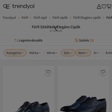
Trendyol
Férfi
Férfi cipő
Férfi cipők
Férfi Elegáns cipők
Fér
Férfi Sötétkék Elegáns Cipők
8+ termék
Legrelevánsabb
Szűrés
(
3
)
Kategória
Márka
Méret
Szín
Nem
Ár
Ártö