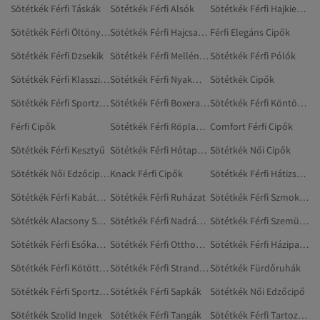
Sötétkék Férfi Táskák
Sötétkék Férfi Alsók
Sötétkék Férfi Hajkiegészítők
Sötétkék Férfi Öltönyök
Sötétkék Férfi Hajcsatok
Férfi Elegáns Cipők
Sötétkék Férfi Dzsekik
Sötétkék Férfi Mellények
Sötétkék Férfi Pólók
Sötétkék Férfi Klasszikus Kabátok
Sötétkék Férfi Nyakmelegítők
Sötétkék Cipők
Sötétkék Férfi Sportzakók
Sötétkék Férfi Boxeralsó
Sötétkék Férfi Köntösök
Férfi Cipők
Sötétkék Férfi Röplabdacipő
Comfort Férfi Cipők
Sötétkék Férfi Kesztyű
Sötétkék Férfi Hótaposó
Sötétkék Női Cipők
Sötétkék Női Edzőcipők
Knack Férfi Cipők
Sötétkék Férfi Hátizsákok
Sötétkék Férfi Kabátok És Dzsekik
Sötétkék Férfi Ruházat
Sötétkék Férfi Szmoking
Sötétkék Alacsony Sarkú Cipő
Sötétkék Férfi Nadrágtartó
Sötétkék Férfi Szemüvegek És Szemüveg-kiegészítők
Sötétkék Férfi Esőkabátok
Sötétkék Férfi Otthoni Ruházat
Sötétkék Férfi Házipapucsok
Sötétkék Férfi Kötött Mellények
Sötétkék Férfi Strandtörölközők
Sötétkék Fürdőruhák
Sötétkék Férfi Sportzokni
Sötétkék Férfi Sapkák
Sötétkék Női Edzőcipő
Sötétkék Szolid Ingek
Sötétkék Férfi Tangák
Sötétkék Férfi Tartozékok