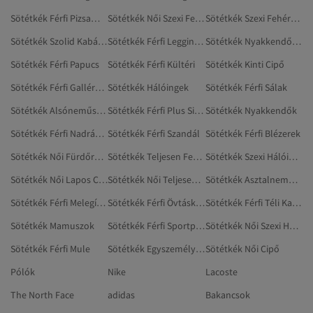
Sötétkék Férfi Pizsamaalsó
Sötétkék Női Szexi Fehérnemű
Sötétkék Szexi Fehérnemű
Sötétkék Szolid Kabátok
Sötétkék Férfi Leggingsz
Sötétkék Nyakkendők És Csokornyakkendők
Sötétkék Férfi Papucs
Sötétkék Férfi Kültéri
Sötétkék Kinti Cipő
Sötétkék Férfi Galléros Pólók
Sötétkék Hálóingek
Sötétkék Férfi Sálak
Sötétkék Alsóneműszettek
Sötétkék Férfi Plus Size Ingek
Sötétkék Nyakkendők
Sötétkék Férfi Nadrágok
Sötétkék Férfi Szandál
Sötétkék Férfi Blézerek
Sötétkék Női Fürdőruhák
Sötétkék Teljesen Fedő Fürdőruhák
Sötétkék Szexi Hálóingek
Sötétkék Női Lapos Cipő
Sötétkék Női Teljesen Fedő Fürdőruhák
Sötétkék Asztalnemű És Konyha
Sötétkék Férfi Melegítőszettek
Sötétkék Férfi Övtáskák
Sötétkék Férfi Téli Kabátok
Sötétkék Mamuszok
Sötétkék Férfi Sportpólók
Sötétkék Női Szexi Hálóingek
Sötétkék Férfi Mule
Sötétkék Egyszemélyes Ágytakarók
Sötétkék Női Cipő
Pólók
Nike
Lacoste
The North Face
adidas
Bakancsok