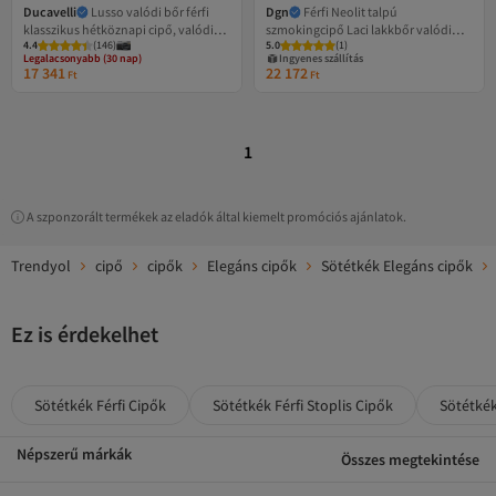
Ducavelli
Lusso valódi bőr férfi
Dgn
Férfi Neolit talpú
klasszikus hétköznapi cipő, valódi
szmokingcipő Laci lakkbőr valódi
Legalacsonyabb (30 nap)
4.4
Ingyenes szállítás
(
146
)
5.0
(
1
)
bőr klasszikus cipő, Derby Classic
bőr 364826102
Legalacsonyabb (30 nap)
Ingyenes szállítás
17 341
22 172
Ft
Ft
1
A szponzorált termékek az eladók által kiemelt promóciós ajánlatok.
Trendyol
cipő
cipők
Elegáns cipők
Sötétkék Elegáns cipők
Ez is érdekelhet
Sötétkék Férfi Cipők
Sötétkék Férfi Stoplis Cipők
Sötétkék
Népszerű márkák
Összes megtekintése