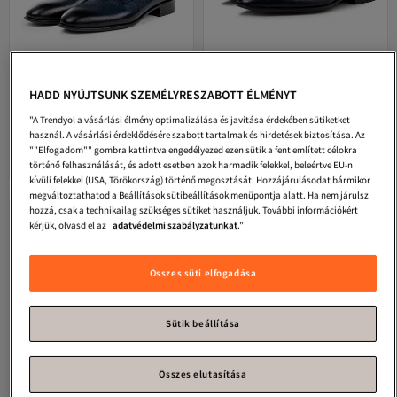
HADD NYÚJTSUNK SZEMÉLYRESZABOTT ÉLMÉNYT
"A Trendyol a vásárlási élmény optimalizálása és javítása érdekében sütiketket
Ducavelli
Sace valódi bőr férfi
Ducavelli
Elite valódi bőr férfi
klasszikus cipő, Derby klasszikus
klasszikus cipők Derby klasszikus
használ. A vásárlási érdeklődésére szabott tartalmak és hirdetések biztosítása. Az
Legalacsonyabb (30 nap)
Legalacsonyabb (30 nap)
4.6
Ingyenes szállítás
(
152
)
4.3
Ingyenes szállítás
(
60
)
cipő, fűzős klasszikus cipő
cipők Fűzős klasszikus cipők
""Elfogadom"" gombra kattintva engedélyezed ezen sütik a fent említett célokra
Legalacsonyabb (30 nap)
Legalacsonyabb (30 nap)
történő felhasználását, és adott esetben azok harmadik felekkel, beleértve EU-n
17 391
15 056
Ft
Ft
kívüli felekkel (USA, Törökország) történő megosztását. Hozzájárulásodat bármikor
megváltoztathatod a Beállítások sütibeállítások menüpontja alatt. Ha nem járulsz
hozzá, csak a technikailag szükséges sütiket használjuk. További információkért
kérjük, olvasd el az
adatvédelmi szabályzatunkat
."
Összes süti elfogadása
Sütik beállítása
Összes elutasítása