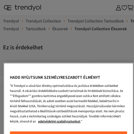
Trendyol
Trendyol Collection
Trendyol Collection Tartozékok
T
Trendyol
Tartozékok
Ékszerek
Trendyol Collection Ékszerek
Ez is érdekelhet
Trendyol Collection Rózsaszín Ékszerek
Trendyol Collection Kül
HADD NYÚJTSUNK SZEMÉLYRESZABOTT ÉLMÉNYT
Népszerű márkák
Összes megtekintése
"A Trendyol a vásárlási élmény optimalizálása és javítása érdekében sütiketket
használ. A vásárlási érdeklődésére szabott tartalmak és hirdetések biztosítása. Az
Fehér Ékszerek
Ekrü Női Ékszerek
Trendyol Collection Barna Kültéri
""Elfogadom"" gombra kattintva engedélyezed ezen sütik a fent említett célokra
történő felhasználását, és adott esetben azok harmadik felekkel, beleértve EU-n
MANGO Ékszerek
Trendyol Collection Sötétkék Kültéri
Sárga Női Ékszerek
kívüli felekkel (USA, Törökország) történő megosztását. Hozzájárulásodat bármikor
megváltoztathatod a Beállítások sütibeállítások menüpontja alatt. Ha nem járulsz
Sárga Ékszerek
Narancs Női Ékszerek
MANGO Fehér Ékszerek
hozzá, csak a technikailag szükséges sütiket használjuk. További információkért
kérjük, olvasd el az
adatvédelmi szabályzatunkat
."
MANGO Narancs Ékszerek
MANGO Női Ékszerek
Lila Ékszerek