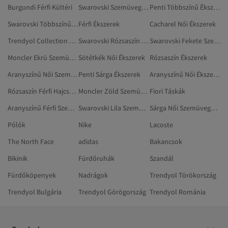
Burgundi Férfi Kültéri
Swarovski Szemüvegek És Szemüveg-kiegészítők
Penti Többszínű Ékszerek
Swarovski Többszínű Szemüvegek És Szemüveg-kiegészítők
Férfi Ékszerek
Cacharel Női Ékszerek
Trendyol Collection Dzsekik
Swarovski Rózsaszín Szemüvegek És Szemüveg-kiegészítők
Swarovski Fekete Szemüvegek És Szemüveg-kiegészítők
Moncler Ekrü Szemüvegek És Szemüveg-kiegészítők
Sötétkék Női Ékszerek
Rózsaszín Ékszerek
Aranyszínű Női Szemüvegek És Szemüveg-kiegészítők
Penti Sárga Ékszerek
Aranyszínű Női Ékszerek
Rózsaszín Férfi Hajcsatok
Moncler Zöld Szemüvegek És Szemüveg-kiegészítők
Fiori Táskák
Aranyszínű Férfi Szemüvegek És Szemüveg-kiegészítők
Swarovski Lila Szemüvegek És Szemüveg-kiegészítők
Sárga Női Szemüvegek És Szemüveg-kiegészítők
Pólók
Nike
Lacoste
The North Face
adidas
Bakancsok
Bikinik
Fürdőruhák
Szandál
Fürdőköpenyek
Nadrágok
Trendyol Törökország
Trendyol Bulgária
Trendyol Görögország
Trendyol Románia