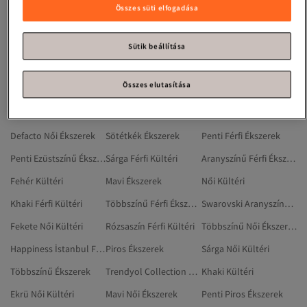
Narancs Férfi Ékszerek
MANGO Férfi Ékszerek
Fekete Kültéri
Összes süti elfogadása
Trendyol Shoes Ékszerek
Fehér Női Ékszerek
Bangles
Lila Női Ékszerek
Női Ékszerek
Defacto Ékszerek
Sütik beállítása
Fekete Férfi Kültéri
Happiness İstanbul Női Kültéri
Narancs Ékszerek
Összes elutasítása
Penti Ékszerek
Ekrü Férfi Kültéri
Saturn Ékszerek
Rózsaszín Női Ékszerek
Defacto Szürke Ékszerek
Penti Női Ékszerek
Defacto Női Ékszerek
Sötétkék Ékszerek
Penti Férfi Ékszerek
Penti Ezüstszínű Ékszerek
Sárga Férfi Kültéri
Aranyszínű Férfi Ékszerek
Fehér Kültéri
Mavi Ékszerek
Női Kültéri
Khaki Férfi Kültéri
Többszínű Férfi Ékszerek
Swarovski Aranyszínű Szemüvegek És Szemüveg-kiegészítők
Fekete Női Kültéri
Rózsaszín Férfi Kültéri
Többszínű Női Ékszerek
Happiness İstanbul Fekete Kültéri
Piros Ékszerek
Sárga Női Kültéri
Többszínű Ékszerek
Trendyol Collection Piros Esőkabátok
Khaki Kültéri
Ekrü Női Kültéri
Mavi Női Ékszerek
Penti Piros Ékszerek