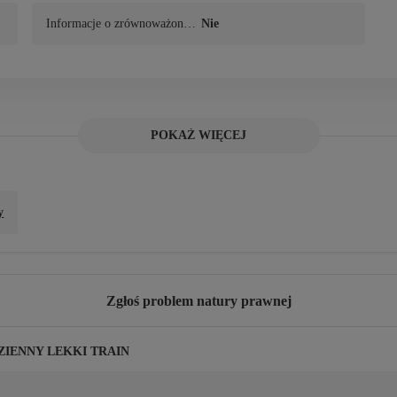
Informacje o zrównoważonym 
Nie
rozwoju
POKAŻ WIĘCEJ
wać wybielaczy. Nie suszyć w suszarce bębnowej. Nie prasować Nie można czy
y
Zgłoś problem natury prawnej
ZIENNY LEKKI TRAIN