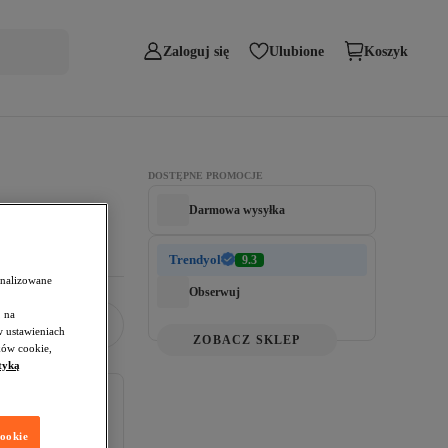
Zaloguj się
Ulubione
Koszyk
DOSTĘPNE PROMOCJE
Darmowa wysyłka
Trendyol
9.3
onalizowane
Obserwuj
 na
w ustawieniach
ZOBACZ SKLEP
ków cookie,
tyką
cookie