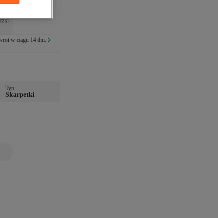
czki
rot w ciągu 14 dni.
Typ
Skarpetki