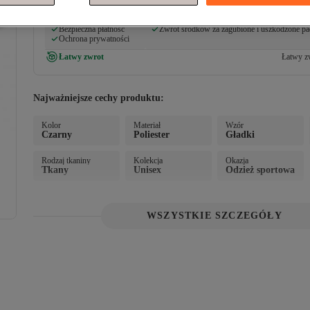
Nasze zobowiązania
Bezpieczeństwo zakupów
Bezpieczna dostawa
Bezpieczna płatność
Zwrot środków za zagubione i uszkodzone pa
Ochrona prywatności
Łatwy zwrot
Łatwy zw
Najważniejsze cechy produktu:
Kolor
Materiał
Wzór
Czarny
Poliester
Gładki
Rodzaj tkaniny
Kolekcja
Okazja
Tkany
Unisex
Odzież sportowa
WSZYSTKIE SZCZEGÓŁY