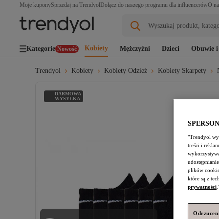
Moje kupony
Sprzedaj na Trendyol
Dołącz do naszego programu dla influencerów
O na
Wyszukaj produkt, katego
Kobiety
Kategorie
Mężczyźni
Dzieci
Obuwie i
Nowość
Trendyol
Kobiety
Kobiety Odzież
Kobiety Skarpety
DARMOWA
WYSYŁKA
SPERSO
"Trendyol wyk
treści i rekl
wykorzystywa
udostępnianie
plików cooki
które są z te
prywatności
.
Odrzuceni