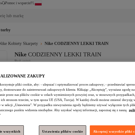
PL
s
Pomoc i wsparcie
rię lub markę
 torby
Nike Kobiety Skarpety
Nike CODZIENNY LEKKI TRAIN
Nike
CODZIENNY LEKKI TRAIN
Brak opinii.
97,
94
zł
NALIZOWANE ZAKUPY
(z VAT)
orzystuje pliki cookie, aby: - ulepszać i optymalizować proces zakupowy; - przedstawiać spers
amy, dostosowane do zainteresowań zakupowych klienta. Klikając „Akceptuję”, wyrażasz zgodę na
nie przez nas plików cookie w celach wymienionych powyżej oraz, w stosownych przypadkach,
Wyprzedane!
 ich stronom trzecim, w tym spoza UE (USA, Turcja). W każdej chwili możesz zmienić decyzję 
e w sekcji „Ustawienia”. W przypadku niewyrażenia zgody będziemy używać wyłącznie tych pli
chnicznego punktu widzenia niezbędne. Aby uzyskać więcej informacji, zapoznaj się z naszą
poli
"
Darmowa dostawa
Szacowana data dostawy:
Rodzaj dostawy
Dostawa za granicę
e wszystkich
Ustawienia plików cookie
Akceptuj wszystkie pliki 