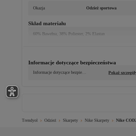
Okazja
Odzież sportowa
Skład materiału
60% Bawełna, 38% Poliester, 2% Elastan
Wskazówki dotyczące prania
Informacje dotyczące bezpieczeństwa
Prać delikatnie w maksymalnej temperaturze 30°C. Nie uży
Informacje dotyczące bezpiecz
Pokaż szczegół
eństwa produktu
Trendyol
Odzież
Skarpety
Nike Skarpety
Nike COD