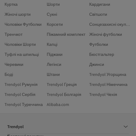
Куртка
Шорти
Кардигани
Жіночі шорти
Сукні
Світшоти
Чоловіки Футболки
Корсети
Сонцезахисні окуляри
Тренчкот
Піжамний комплект
Жіночі футболки
Чоловіки Шорти
Капці
Футболки
Туфлі на шпильці
Піджаки
Бюстгальтер
Черевики
Легінси
Джинси
Боді
Штани
Trendyol Угорщина
Trendyol Румунія
Trendyol Греція
Trendyol Німеччина
Trendyol Сербія
Trendyol Болгарія
Trendyol Чехія
Trendyol Туреччина
Alibaba.com
Trendyol