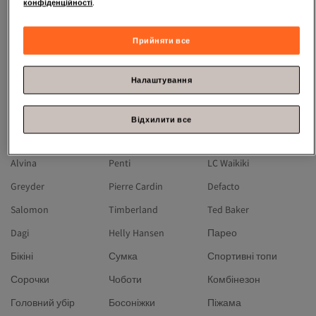
Lacoste
Converse
Michael Kors
конфіденційності
.
Columbia
Birkenstock
Dr Martens
Прийняти все
Reebok
Levi's
Tom Tailor
hummel
Koton
Slazenger
Налаштування
Under Armour
Valentino
Skechers
Puma
Moschino
Fila
Відхилити все
Geox
Champion
Buffalo
Alvina
Penti
LC Waikiki
Greyder
Pierre Cardin
Defacto
Salomon
Timberland
Ted Baker
Dagi
Helly Hansen
Парео
Бікіні
Сумка
Спортивні топи
Сорочки
Чоботи
Комбінезон
Головний убір
Босоніжки
Піжама