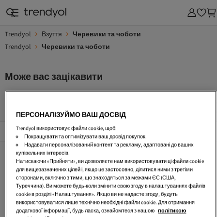
Trendyol
Взуття
Черевики та чоботи
Trendyol
Черевики та чоботи
Може вас зацікавити
Рожевий Черевики Та Чоботи
CMP Черевики Та Чоботи
ПЕРСОНАЛІЗУЙМО ВАШ ДОСВІД
Популярні сторінки
Trendyol використовує файли cookie, щоб:
Переглянути всі
Покращувати та оптимізувати ваш досвід покупок.
Надавати персоналізований контент та рекламу, адаптовані до ваших
Nike
New Balance
adidas
купівельних інтересів.
Натискаючи «Прийняти», ви дозволяєте нам використовувати ці файли cookie
MANGO
Crocs
Asics
для вищезазначених цілей і, якщо це застосовно, ділитися ними з третіми
сторонами, включно з тими, що знаходяться за межами ЄС (США,
UGG
Tommy Hilfiger
Guess
Туреччина). Ви можете будь-коли змінити свою згоду в налаштуваннях файлів
cookie в розділі «Налаштування». Якщо ви не надасте згоду, будуть
Calvin Klein
Vans
The North Face
використовуватися лише технічно необхідні файли cookie. Для отримання
додаткової інформації, будь ласка, ознайомтеся з нашою
політикою