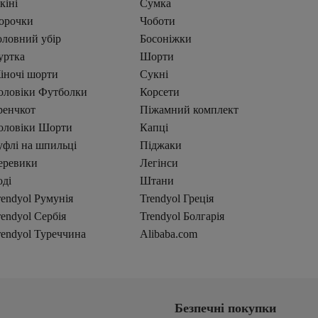
кіні
Сумка
орочки
Чоботи
оловний убір
Босоніжки
уртка
Шорти
іночі шорти
Сукні
оловіки Футболки
Корсети
ренчкот
Піжамний комплект
оловіки Шорти
Капці
уфлі на шпильці
Піджаки
еревики
Легінси
оді
Штани
rendyol Румунія
Trendyol Греція
rendyol Сербія
Trendyol Болгарія
rendyol Туреччина
Alibaba.com
Безпечні покупки