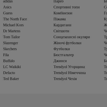
adidas
Парео
Бі
Asics
Спортивні топи
С
Guess
Комбінезон
Г
The North Face
Піжама
К
Michael Kors
Кардигани
Ж
Dr Martens
Світшоти
Ч
Tom Tailor
Сонцезахисні окуляри
Т
Slazenger
Жіночі футболки
Ч
Skechers
Футболки
Т
Fila
Бюстгальтер
Ч
Buffalo
Джинси
Б
LC Waikiki
Trendyol Угорщина
T
Defacto
Trendyol Німеччина
T
Ted Baker
Trendyol Чехія
T