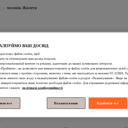
и
чоловік Жилети
АЛІЗУЙМО ВАШ ДОСВІД
Чоловік Жилети
Чоловік Штани
Чоловік Сорочки
Чо
ористовує файли cookie, щоб:
ти та оптимізувати ваш досвід покупок.
я
Чоловік Шарфи, Шалі Та Хустки На Шию
Чоловік Підтяжк
персоналізований контент та рекламу, адаптовані до ваших купівельних інтересів.
Прийняти», ви дозволяєте нам використовувати ці файли cookie для вищезазначених цілей і
к Тапочки-іграшки
Чоловік Еротичні Нічні Сорочки
Жовтий
ділитися ними з третіми сторонами, включно з тими, що знаходяться за межами ЄС (США, Т
коли змінити свою згоду в налаштуваннях файлів cookie в розділі «Налаштування». Якщо ви 
орний Чоловік Босоніжки
Чоловік Біжутерні Каблучки
Золо
ь використовуватися лише технічно необхідні файли cookie. Для отримання додаткової інфор
омтеся з нашою
політикою конфіденційності
.
яжний Одяг
Жовтий Чоловік Босоніжки
Чоловік Светри
лити все
Налаштування
Прийняти все