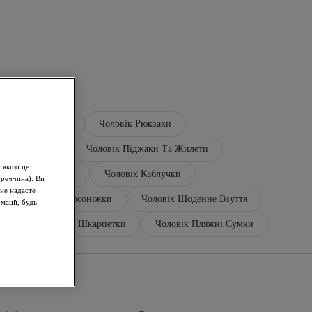
ловік Босоніжки
Чоловік Рюкзаки
и Для Штанів
Чоловік Піджаки Та Жилети
, якщо це
 Чоловік Сорочки
Чоловік Каблучки
уреччина). Ви
не надасте
тистий Чоловік Босоніжки
Чоловік Щоденне Взуття
мації, будь
Жовтий Чоловік Шкарпетки
Чоловік Пляжні Сумки