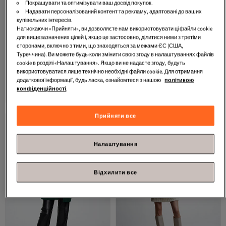
Покращувати та оптимізувати ваш досвід покупок.
Надавати персоналізований контент та рекламу, адаптовані до ваших
купівельних інтересів.
Натискаючи «Прийняти», ви дозволяєте нам використовувати ці файли cookie
для вищезазначених цілей і, якщо це застосовно, ділитися ними з третіми
сторонами, включно з тими, що знаходяться за межами ЄС (США,
Туреччина). Ви можете будь-коли змінити свою згоду в налаштуваннях файлів
Найбільш уподобане #4
Найбільш рейтингове #6
cookie в розділі «Налаштування». Якщо ви не надасте згоду, будуть
MANGO
Жіноче пальто хакі
MANGO
Парка міді з хутряним
використовуватися лише технічно необхідні файли cookie. Для отримання
57057745
коміром
додаткової інформації, будь ласка, ознайомтеся з нашою
політикою
3.5
(
12
)
3.8
(
12
)
конфіденційності
.
Безкоштовна доставка
Безкоштовна доставка
7 346,
4 748,
20
UAH
23
UAH
Прийняти все
Налаштування
Відхилити все