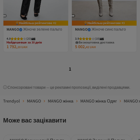
Найбільш рейтингове #2
Найбільш рейтингове #3
MANGO
Жіноче зелене пальто
MANGO
Жіноче синє пальто
Найдешевше за 30 днів
4.0
Безкоштовна доставка
(
20
)
3.9
(
18
)
Найдешевше за 30 днів
Безкоштовна доставка
1 792,
5 002,
10
UAH
42
UAH
1
Спонсоровані товари — це рекламні пропозиції, виділені продавцями.
Trendyol
MANGO
MANGO жінка
MANGO жінка Одяг
MANGO ж
Може вас зацікавити