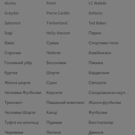
Alvina
Penti
LC Waikiki
Greyder
Pierre Cardin
Defacto
Salomon
Timberland
Ted Baker
Dagi
Helly Hansen
Парео
Бікіні
Сумка
Спортивні топи
Сорочки
Чоботи
Комбінезон
Головний убір
Босоніжки
Піжама
Куртка
Шорти
Кардигани
Жіночі шорти
Сукні
Світшоти
Чоловіки Футболки
Корсети
Сонцезахисні окуляри
Тренчкот
Піжамний комплект
Жіночі футболки
Чоловіки Шорти
Капці
Футболки
Туфлі на шпильці
Піджаки
Бюстгальтер
Черевики
Легінси
Джинси