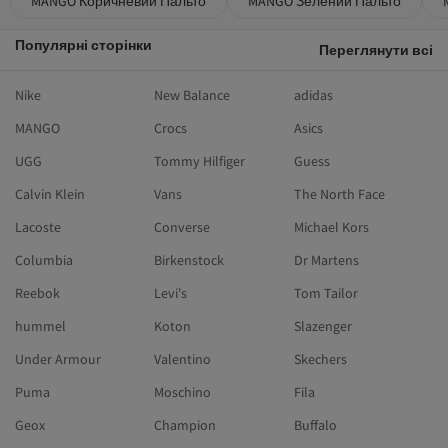
MANGO Коричневий Пальто
MANGO Зелений Пальто
Популярні сторінки
Переглянути всі
Nike
New Balance
adidas
MANGO
Crocs
Asics
UGG
Tommy Hilfiger
Guess
Calvin Klein
Vans
The North Face
Lacoste
Converse
Michael Kors
Columbia
Birkenstock
Dr Martens
Reebok
Levi's
Tom Tailor
hummel
Koton
Slazenger
Under Armour
Valentino
Skechers
Puma
Moschino
Fila
Geox
Champion
Buffalo