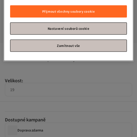
Přijmout všechny soubory cookie
Nastavení souborů cookie
Zamítnout vše
Kategorie: Děti Tenisky
7. nejčastěji hodnocené
Puma
Dětské černé sportovní boty Anzarun Lite
Velikost
:
19
Dostupné kampaně
Doprava zdarma