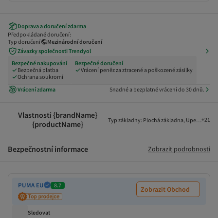
Doprava a doručení zdarma
Předpokládané doručení:
Typ doručení
Mezinárodní doručení
Závazky společnosti Trendyol
Bezpečné nakupování
Bezpečné doručení
Bezpečná platba
Vrácení peněz za ztracené a poškozené zásilky
Ochrana soukromí
Vrácení zdarma
Snadné a bezplatné vrácení do 30 dnů.
Vlastnosti {brandName}
+
21
Typ základny
:
Plochá základna
,
Upevnění
:
Za
{productName}
Bezpečnostní informace
Zobrazit podrobnosti
PUMA EU
8.7
Zobrazit Obchod
Sledovat