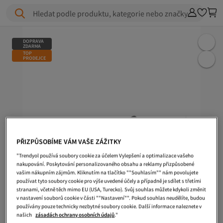
Hledat podle produktu, kategorie nebo značky
DOPRAVA
ZDARMA
TOP
PRODEJCE
PŘIZPŮSOBÍME VÁM VAŠE ZÁŽITKY
"Trendyol používá soubory cookie za účelem Vylepšení a optimalizace vašeho
nakupování. Poskytování personalizovaného obsahu a reklamy přizpůsobené
vašim nákupním zájmům. Kliknutím na tlačítko ""Souhlasím"" nám povolujete
používat tyto soubory cookie pro výše uvedené účely a případně je sdílet s třetími
stranami, včetně těch mimo EU (USA, Turecko). Svůj souhlas můžete kdykoli změnit
v nastavení souborů cookie v části ""Nastavení"". Pokud souhlas neudělíte, budou
používány pouze technicky nezbytné soubory cookie. Další informace naleznete v
našich
zásadách ochrany osobních údajů
."