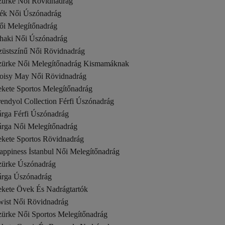
zürke Női Rövidnadrág
ék Női Úszónadrág
ői Melegítőnadrág
haki Női Úszónadrág
züstszínű Női Rövidnadrág
zürke Női Melegítőnadrág Kismamáknak
oisy May Női Rövidnadrág
ekete Sportos Melegítőnadrág
endyol Collection Férfi Úszónadrág
árga Férfi Úszónadrág
árga Női Melegítőnadrág
ekete Sportos Rövidnadrág
appiness İstanbul Női Melegítőnadrág
zürke Úszónadrág
árga Úszónadrág
ekete Övek És Nadrágtartók
wist Női Rövidnadrág
zürke Női Sportos Melegítőnadrág