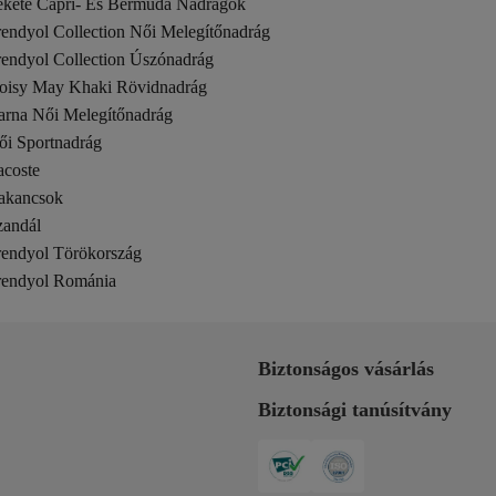
ekete Capri- És Bermuda Nadrágok
rendyol Collection Női Melegítőnadrág
rendyol Collection Úszónadrág
oisy May Khaki Rövidnadrág
arna Női Melegítőnadrág
ői Sportnadrág
acoste
akancsok
zandál
rendyol Törökország
rendyol Románia
Biztonságos vásárlás
Biztonsági tanúsítvány