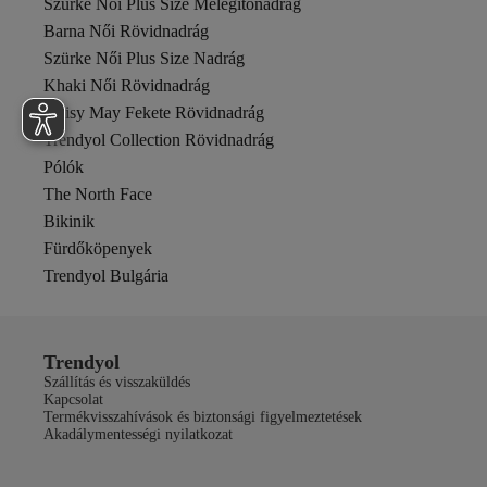
Szürke Női Plus Size Melegítőnadrág
Barna Női Rövidnadrág
Szürke Női Plus Size Nadrág
Khaki Női Rövidnadrág
Noisy May Fekete Rövidnadrág
Trendyol Collection Rövidnadrág
Pólók
The North Face
Bikinik
Fürdőköpenyek
Trendyol Bulgária
Trendyol
Szállítás és visszaküldés
Kapcsolat
Termékvisszahívások és biztonsági figyelmeztetések
Akadálymentességi nyilatkozat