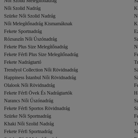
Női Szolid Melegítőnadrág
S
Női Szolid Nadrág
K
Szürke Női Szolid Nadrág
N
Női Melegítőnadrág Kismamáknak
K
Fekete Sportnadrág
E
Rózsaszín Női Úszónadrág
S
Fekete Plus Size Melegítőnadrág
N
Fekete Férfi Plus Size Melegítőnadrág
F
Fekete Nadrágtartó
Tr
Trendyol Collection Női Rövidnadrág
S
Happiness İstanbul Női Rövidnadrág
S
Olalook Női Rövidnadrág
F
Fekete Férfi Övek És Nadrágtartók
H
Narancs Női Úszónadrág
S
Fekete Férfi Sportos Rövidnadrág
S
Szürke Női Sportnadrág
F
Khaki Női Szolid Nadrág
T
Fekete Férfi Sportnadrág
S