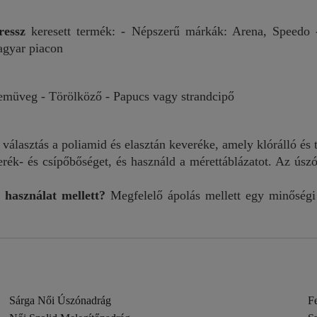
ressz
keresett termék: - Népszerű márkák: Arena, Speedo 
agyar piacon
zemüveg - Törölköző - Papucs vagy strandcipő
választás a poliamid és elasztán keveréke, amely klórálló és t
k- és csípőbőséget, és használd a mérettáblázatot. Az úszó
 használat mellett?
Megfelelő ápolás mellett egy minőségi
Sárga Női Úszónadrág
F