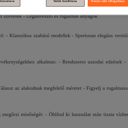
lutasítása
Sütik beállítása
Összes süti elfogadása
nek, hogy maximális kényelmet és tartósságot biztosítsanak: 
t szövetek - Légáteresztő és rugalmas anyagok
l: - Klasszikus szabású modellek - Sportosan elegáns verzi
vékenységekhez alkalmas: - Rendszeres uszodai edzések - S
 Válassz az alakodnak megfelelő méretet - Figyelj a rugalmas
egőrzi minőségét: - Öblítsd ki használat után tiszta vízben