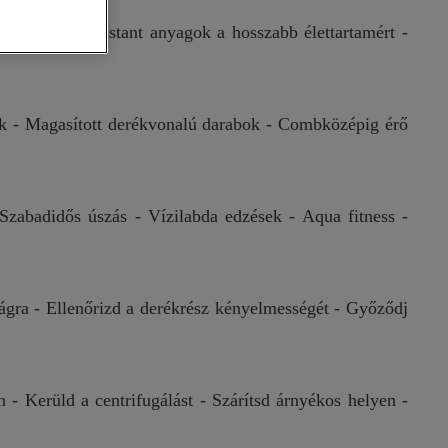
- Chlorine-resistant anyagok a hosszabb élettartamért -
ók - Magasított derékvonalú darabok - Combközépig érő
zabadidős úszás - Vízilabda edzések - Aqua fitness -
ságra - Ellenőrizd a derékrész kényelmességét - Győződj
 - Kerüld a centrifugálást - Szárítsd árnyékos helyen -