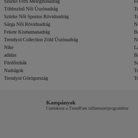
Szürke Férfi Melegítőnadrág
F
Többszínű Női Úszónadrág
T
Szürke Női Sportos Rövidnadrág
T
Sárga Női Rövidnadrág
N
Fekete Kismamanadrág
B
Trendyol Collection Zöld Úszónadrág
N
Nike
L
adidas
B
Fürdőruhák
S
Nadrágok
T
Trendyol Görögország
T
Kampányok
Csatlakozz a TrendFam influenszerprogramhoz