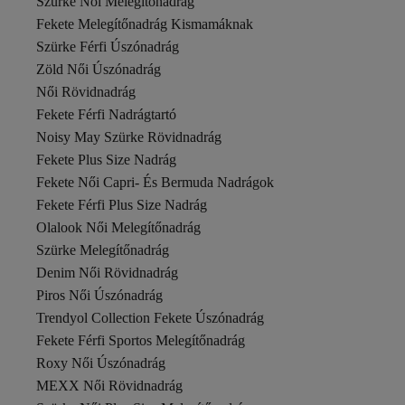
Szürke Női Melegítőnadrág
Fekete Melegítőnadrág Kismamáknak
Szürke Férfi Úszónadrág
Zöld Női Úszónadrág
Női Rövidnadrág
Fekete Férfi Nadrágtartó
Noisy May Szürke Rövidnadrág
Fekete Plus Size Nadrág
Fekete Női Capri- És Bermuda Nadrágok
Fekete Férfi Plus Size Nadrág
Olalook Női Melegítőnadrág
Szürke Melegítőnadrág
Denim Női Rövidnadrág
Piros Női Úszónadrág
Trendyol Collection Fekete Úszónadrág
Fekete Férfi Sportos Melegítőnadrág
Roxy Női Úszónadrág
MEXX Női Rövidnadrág