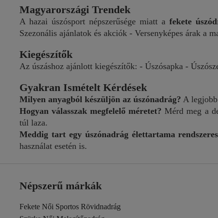
Magyarországi Trendek
A hazai úszósport népszerűsége miatt a
fekete úszód
Szezonális ajánlatok és akciók - Versenyképes árak a m
Kiegészítők
Az úszáshoz ajánlott kiegészítők: - Úszósapka - Úszós
Gyakran Ismételt Kérdések
Milyen anyagból készüljön az úszónadrág?
A legjobb 
Hogyan válasszak megfelelő méretet?
Mérd meg a deré
túl laza.
Meddig tart egy úszónadrág élettartama rendszeres
használat esetén is.
Népszerű márkák
Fekete Női Sportos Rövidnadrág