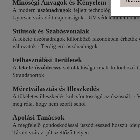
Minőségi Anyagok és Kényelem
Összes e
A modern
úszónadrágok
fejlett technológiával készül
Gyorsan száradó tulajdonságok - UV-védelemmel ellátot
Stílusok és Szabásvonalak
A fekete úszónadrágok különböző fazonokban érhetők e
változatok - Térdig érő úszónadrágok
Felhasználási Területek
A
fekete úszódressz
sokoldalúsága miatt különböző te
Strandsportok
Méretválasztás és Illeszkedés
A tökéletes illeszkedés kulcsfontosságú az úszásnál: -
meg róla, hogy nem szorít sehol
Ápolási Tanácsok
A megfelelő gondoskodással úszódresszed hosszú ideig m
Tárold száraz, jól szellőző helyen