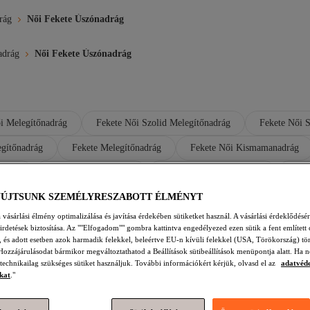
rág
Női Fekete Úszónadrág
adrág
Női Fekete Úszónadrág
i Melegítőnadrág
Fekete Női Szolid Melegítőnadrág
Fekete Női 
egítőnadrág
Fekete Melegítőnadrág
Fekete Női Kismamanadrág
adrág
Fekete Szolid Nadrág
Fekete Férfi Rövidnadrág
Tren
YÚJTSUNK SZEMÉLYRESZABOTT ÉLMÉNYT
ágtartók
Fekete Rövidnadrág
vásárlási élmény optimalizálása és javítása érdekében sütiketket használ. A vásárlási érdeklődésér
hirdetések biztosítása. Az ""Elfogadom"" gombra kattintva engedélyezed ezen sütik a fent említett 
sztás az Úszáshoz
t, és adott esetben azok harmadik felekkel, beleértve EU-n kívüli felekkel (USA, Törökország) tö
ly minden úszó gardróbjának alapdarabja. A Trendyol kínála
Hozzájárulásodat bármikor megváltoztathatod a Beállítások sütibeállítások menüpontja alatt. Ha n
 technikailag szükséges sütiket használjuk. További információkért kérjük, olvasd el az
adatvéd
edezd fel a különböző stílusokat és szabásvonalakat, amelyek
kat
."