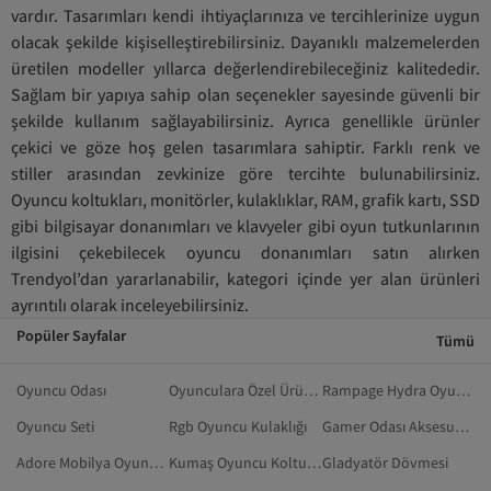
vardır. Tasarımları kendi ihtiyaçlarınıza ve tercihlerinize uygun
olacak şekilde kişiselleştirebilirsiniz. Dayanıklı malzemelerden
üretilen modeller yıllarca değerlendirebileceğiniz kalitededir.
Sağlam bir yapıya sahip olan seçenekler sayesinde güvenli bir
şekilde kullanım sağlayabilirsiniz. Ayrıca genellikle ürünler
çekici ve göze hoş gelen tasarımlara sahiptir. Farklı renk ve
stiller arasından zevkinize göre tercihte bulunabilirsiniz.
Oyuncu koltukları, monitörler, kulaklıklar, RAM, grafik kartı, SSD
gibi bilgisayar donanımları ve klavyeler gibi oyun tutkunlarının
ilgisini çekebilecek oyuncu donanımları satın alırken
Trendyol’dan yararlanabilir, kategori içinde yer alan ürünleri
ayrıntılı olarak inceleyebilirsiniz.
Popüler Sayfalar
Tümü
Oyuncu Odası
Oyunculara Özel Ürünler
Rampage Hydra Oyuncu Donanımları
Oyuncu Seti
Rgb Oyuncu Kulaklığı
Gamer Odası Aksesuarları
Adore Mobilya Oyuncu Koltuğu
Kumaş Oyuncu Koltuğu
Gladyatör Dövmesi