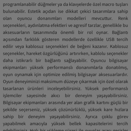
programlanabilir düğmeler ya da klavyelerde özel macro tuşları
bulunabilir. Estetik açıdan ise dikkat çekici tasarımlara sahip
olan oyuncu donanımları modelleri mevcuttur. Renk
seçenekleri, aydınlatma efektleri ve agresif tarzlar, genellikle bu
aksesuarların tasarımında önemli bir rol oynar. Bağlantı
açısından farklılık gösteren modellerde özellikle USB tercih
edilir veya kablosuz seçenekleri de beğeni kazanır. Kablosuz
seçenekler, hareket özgürlüğünü artırırken, kablolu seçenekler
daha istikrarlı bir bağlantı sağlayabilir. Oyuncu bilgisayar
ekipmanları yüksek performanslı donanımlarla donatılmış,
oyun oynamak için optimize edilmiş bilgisayar aksesuarlardır.
Oyun deneyiminizi maksimum düzeye çıkarmak için özel olarak
tasarlanan ürünleri inceleyebilirsiniz. Yüksek performanslı
işlemciler sayesinde akıcı bir deneyim yaşayabilirsiniz.
Bilgisayar ekipmanları arasında yer alan grafik kartını güçlü bir
şekilde seçerseniz, yüksek çözünürlüklü, yüksek kare hızlara
sahip bir deneyim yaşayabilirsiniz. Ayrıca çoklu görev
yapabilmek amacıyla yüksek bellek kapasitelerini tercih
edebilirsiniz. Hızlı bir yükleme süresi ile oyunlar arası geçişler