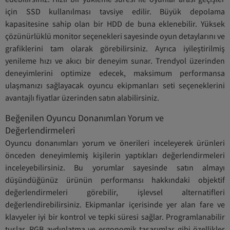
için SSD kullanılması tavsiye edilir. Büyük depolama
kapasitesine sahip olan bir HDD de buna eklenebilir. Yüksek
çözünürlüklü monitor seçenekleri sayesinde oyun detaylarını ve
grafiklerini tam olarak görebilirsiniz. Ayrıca iyileştirilmiş
yenileme hızı ve akıcı bir deneyim sunar. Trendyol üzerinden
deneyimlerini optimize edecek, maksimum performansa
ulaşmanızı sağlayacak oyuncu ekipmanları seti seçeneklerini
avantajlı fiyatlar üzerinden satın alabilirsiniz.
Beğenilen Oyuncu Donanımları Yorum ve
Değerlendirmeleri
Oyuncu donanımları yorum ve önerileri inceleyerek ürünleri
önceden deneyimlemiş kişilerin yaptıkları değerlendirmeleri
inceleyebilirsiniz. Bu yorumlar sayesinde satın almayı
düşündüğünüz ürünün performansı hakkındaki objektif
değerlendirmeleri görebilir, işlevsel alternatifleri
değerlendirebilirsiniz. Ekipmanlar içerisinde yer alan fare ve
klavyeler iyi bir kontrol ve tepki süresi sağlar. Programlanabilir
tuşlar, RGB aydınlatma ve ergonomik tasarımlar gibi özellikler