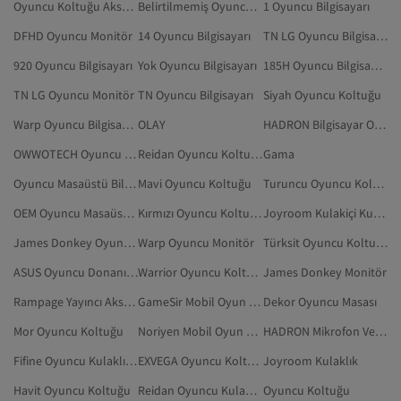
Oyuncu Koltuğu Aksesuarları
Belirtilmemiş Oyuncu Bilgisayarı
1 Oyuncu Bilgisayarı
DFHD Oyuncu Monitör
14 Oyuncu Bilgisayarı
TN LG Oyuncu Bilgisayarı
920 Oyuncu Bilgisayarı
Yok Oyuncu Bilgisayarı
185H Oyuncu Bilgisayarı
TN LG Oyuncu Monitör
TN Oyuncu Bilgisayarı
Siyah Oyuncu Koltuğu
Warp Oyuncu Bilgisayarı
OLAY
HADRON Bilgisayar Oyunu
OWWOTECH Oyuncu Kulaklıkları
Reidan Oyuncu Koltuğu
Gama
Oyuncu Masaüstü Bilgisayarı
Mavi Oyuncu Koltuğu
Turuncu Oyuncu Koltuğu
OEM Oyuncu Masaüstü Bilgisayarı
Kırmızı Oyuncu Koltuğu
Joyroom Kulakiçi Kulaklık
James Donkey Oyuncu Kulaklıkları
Warp Oyuncu Monitör
Türksit Oyuncu Koltuğu
ASUS Oyuncu Donanımları
Warrior Oyuncu Koltuğu
James Donkey Monitör
Rampage Yayıncı Aksesuarı
GameSir Mobil Oyun Aksesuarı
Dekor Oyuncu Masası
Mor Oyuncu Koltuğu
Noriyen Mobil Oyun Aksesuarı
HADRON Mikrofon Ve Aksesuar
Fifine Oyuncu Kulaklıkları
EXVEGA Oyuncu Koltuğu
Joyroom Kulaklık
Havit Oyuncu Koltuğu
Reidan Oyuncu Kulaklıkları
Oyuncu Koltuğu