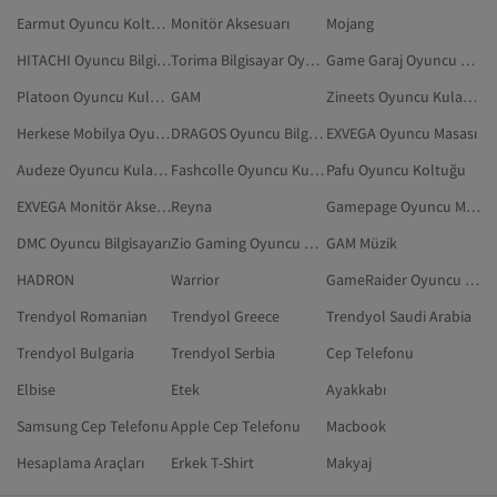
Earmut Oyuncu Koltuğu
Monitör Aksesuarı
Mojang
HITACHI Oyuncu Bilgisayarı
Torima Bilgisayar Oyunu
Game Garaj Oyuncu Bilgisayarı
Platoon Oyuncu Kulaklıkları
GAM
Zineets Oyuncu Kulaklıkları
Herkese Mobilya Oyuncu Koltuğu
DRAGOS Oyuncu Bilgisayarı
EXVEGA Oyuncu Masası
Audeze Oyuncu Kulaklıkları
Fashcolle Oyuncu Kulaklıkları
Pafu Oyuncu Koltuğu
EXVEGA Monitör Aksesuarı
Reyna
Gamepage Oyuncu Masaüstü Bilgisayarı
DMC Oyuncu Bilgisayarı
Zio Gaming Oyuncu Koltuğu
GAM Müzik
HADRON
Warrior
GameRaider Oyuncu Dizüstü Bilgisayarı
Trendyol Romanian
Trendyol Greece
Trendyol Saudi Arabia
Trendyol Bulgaria
Trendyol Serbia
Cep Telefonu
Elbise
Etek
Ayakkabı
Samsung Cep Telefonu
Apple Cep Telefonu
Macbook
Hesaplama Araçları
Erkek T-Shirt
Makyaj