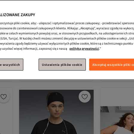
LIZOWANE ZAKUPY
orzystuje pliki cookie, aby: - ulepszać i optymalizować proces zakupowy; - przedstawiać spersona
osowane do zainteresowań zakupowych klienta. Klikając „Akceptuję”, wyrażasz zgodę na wykorz
okie w celach wymienionych powyżej oraz, w stosownych przypadkach, na udostępnianie ich str
(USA, Turcja). W każdej chwili możesz zmienić decyzję w ustawieniach plików cookie w sekcji „Us
wyrażenia zgody będziemy używać wyłącznie tych plików cookie, które są z technicznego punktu
y uzyskać więcej informacji, zapoznaj się z naszą
polityką prywatności
."
h
#3 w najczęściej wyświetlanych
Puma
Koszulki, Luźne, Krótki rękaw,
Puma
Koszulki,
Regularne, Okrągły dekolt,
rękaw, Okrągły de
e wszystkich
Ustawienia plików cookie
Akceptuj wszystkie pliki 
4.3
(
4
)
4.6
(
13
)
Dzianinowe, Nadruk
Gładkie
Darmowa wysyłka
Darmowa wysyłk
76,
84,
12
zł
61
zł