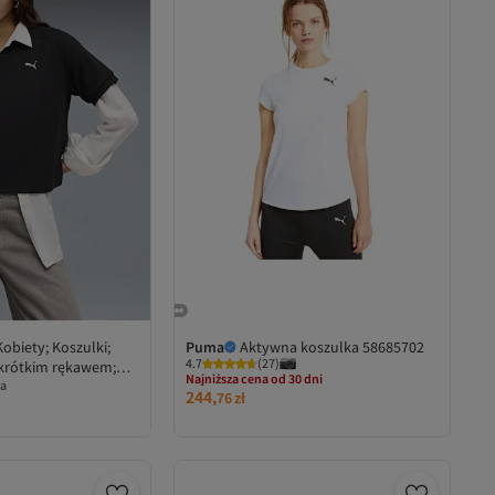
Kobiety; Koszulki;
Puma
Aktywna koszulka 58685702
4.7
(
27
)
 krótkim rękawem;
Najniższa cena od 30 dni
fle; S
a
244,
Darmowa wysyłka
76
zł
Najniższa cena od 30 dni