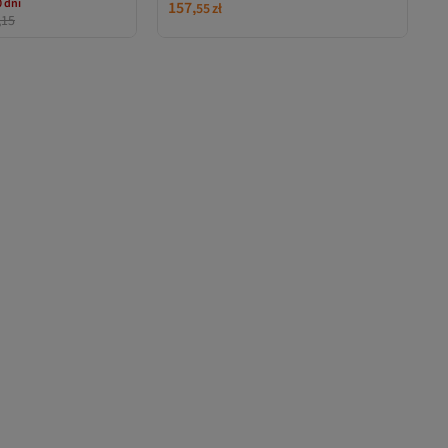
0 dni
157,
55
zł
a
,15
0 dni