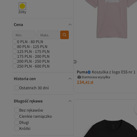
Żółty
Cena
0 PLN - 80 PLN
80 PLN - 125 PLN
125 PLN - 175 PLN
175 PLN - 200 PLN
200 PLN - 250 PLN
250 PLN - 600 PLN
Puma
Koszulka z logo ESS nr 1
Darmowa wysyłka
Historia cen
134,
42
zł
Ostatnich 30 dni
Długość rękawa
Bez rękawów
Cienkie ramiączko
Długi
Krótki