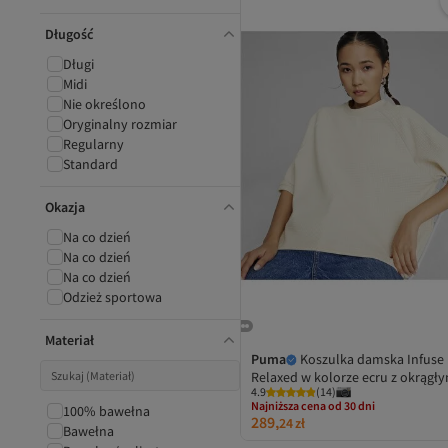
Długość
Długi
Midi
Nie określono
Oryginalny rozmiar
Regularny
Standard
Okazja
Na co dzień
Na co dzień
Na co dzień
Odzież sportowa
Materiał
Puma
Koszulka damska Infuse
Relaxed w kolorze ecru z okrągł
4.9
(
14
)
dekoltem
Najniższa cena od 30 dni
100% bawełna
289,
Darmowa wysyłka
24
zł
Bawełna
Najniższa cena od 30 dni