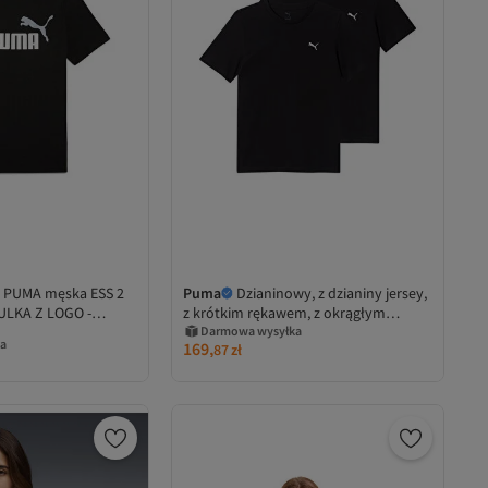
a PUMA męska ESS 2
Puma
Dzianinowy, z dzianiny jersey,
ULKA Z LOGO -
z krótkim rękawem, z okrągłym
dekoltem, o regularnym kroju, T-shirt
Darmowa wysyłka
a
169,
87
zł