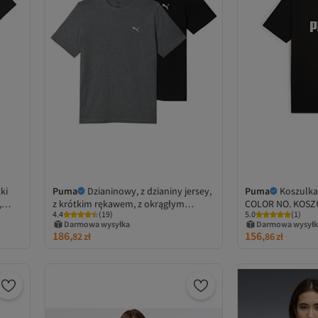
ki
Puma
Dzianinowy, z dzianiny jersey,
Puma
Koszulk
,
z krótkim rękawem, z okrągłym
COLOR NO. KOSZ
4.4
(
19
)
5.0
(
1
)
dekoltem, o regularnym kroju, T-shirt
68470801
Darmowa wysyłka
Darmowa wysyłk
186,
156,
82
zł
86
zł