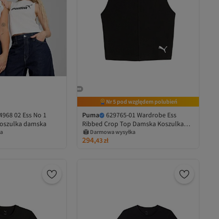
Nr 5 pod względem polubień
968 02 Ess No 1
Puma
629765-01 Wardrobe Ess
Koszulka damska
Ribbed Crop Top Damska Koszulka
a
Czarna
Darmowa wysyłka
294,
43
zł