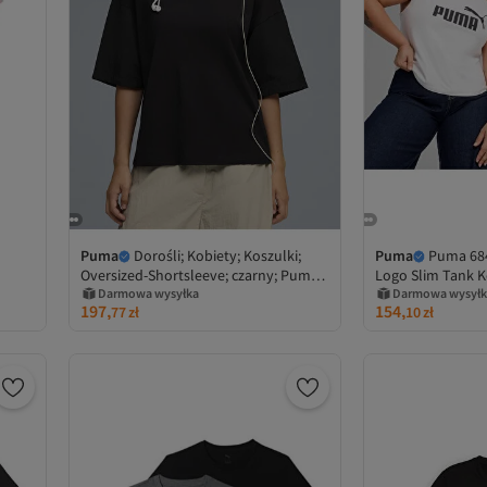
Puma
Dorośli; Kobiety; Koszulki;
Puma
Puma 684
Oversized-Shortsleeve; czarny; Puma
Logo Slim Tank 
Shuffle; S
Darmowa wysyłka
Darmowa wysyłk
197,
154,
77
zł
10
zł