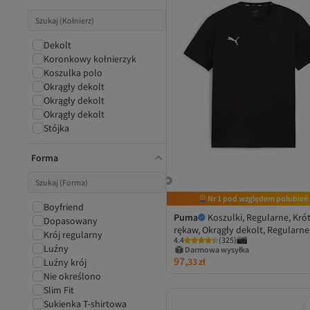
Dekolt
Koronkowy kołnierzyk
Koszulka polo
Okrągły dekolt
Okrągły dekolt
Okrągły dekolt
Stójka
Forma
Nr 1 pod względem polubień
Boyfriend
Puma
Koszulki, Regularne, Krót
Dopasowany
rękaw, Okrągły dekolt, Regularne
Krój regularny
4.4
(
325
)
Gładkie
Luźny
Darmowa wysyłka
97,
33
zł
Luźny krój
Nie określono
Slim Fit
Sukienka T-shirtowa