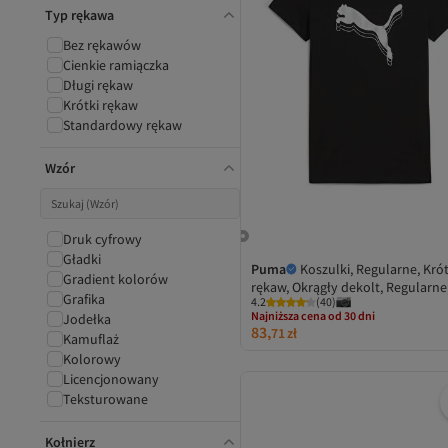
Typ rękawa
Bez rękawów
Cienkie ramiączka
Długi rękaw
Krótki rękaw
Standardowy rękaw
Wzór
Druk cyfrowy
Gładki
Puma
Koszulki, Regularne, Krót
Gradient kolorów
rękaw, Okrągły dekolt, Regularne
Grafika
4.2
(
40
)
Nadruk logo
Najniższa cena od 30 dni
Jodełka
83,
Darmowa wysyłka
71
zł
Kamuflaż
Najniższa cena od 30 dni
Kolorowy
Licencjonowany
Teksturowane
Kołnierz