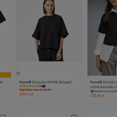
ki
Puma
Koszulka INFUSE Relaxed
Puma
Dorośli; 
4.2
(
10
)
,
Luźne koszulki z
Najniższa cena od 30 dni
czarne; Puma Shuf
Darmowa wysyłk
294,
Darmowa wysyłka
14
zł
175,
98
zł
Najniższa cena od 30 dni