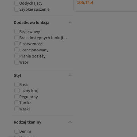
105,
Darmowa wysyłka
74
zł
Oddychający
Najniższa cena od 30 dni
Szybkie suszenie
Dodatkowa funkcja
Bezszwowy
Brak dostępnych funkcji
dodatkowych
Elastyczność
Licencjonowany
Pranie odzieży
Wzór
Styl
Basic
Luźny krój
Regularny
Tunika
Wąski
Rodzaj tkaniny
Denim