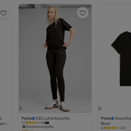
i;
Puma
ESS Luźna koszulka
Puma
Koszulka
3.7
(
3
)
arne;
Black
Darmowa wysyłka
4.2
(
13
)