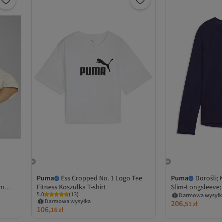
Puma
Ess Cropped No. 1 Logo Tee
Puma
Dorośli; 
ym
Fitness Koszulka T-shirt
Slim-Longsleeve;
5.0
(
13
)
Shuffle; S
Darmowa wysyłk
Darmowa wysyłka
206,
51
zł
106,
16
zł