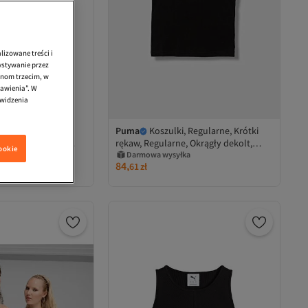
lizowane treści i
ystywanie przez
onom trzecim, w
tawienia”. W
 widzenia
 Regularne, Krótki
Puma
Koszulki, Regularne, Krótki
kolt, Regularne,
rękaw, Regularne, Okrągły dekolt,
cookie
Dzianinowe, Blokowanie kolorów
Darmowa wysyłka
a
84,
61
zł