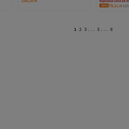
106,
16
zł
Najniższa cena od 3
78,
Darmowa wysyłk
-36%
51
zł
123
Najniższa cena od 3
1
2
3
...
5
...
8