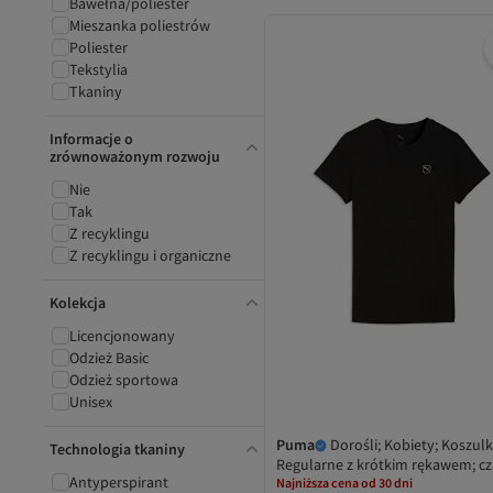
Bawełna/poliester
Mieszanka poliestrów
Poliester
Tekstylia
Tkaniny
Informacje o
zrównoważonym rozwoju
Nie
Tak
Z recyklingu
Z recyklingu i organiczne
Kolekcja
Licencjonowany
Odzież Basic
Odzież sportowa
Unisex
Puma
Dorośli; Kobiety; Koszulk
Technologia tkaniny
Regularne z krótkim rękawem; cz
Antyperspirant
Najniższa cena od 30 dni
Puma Shuffle; S