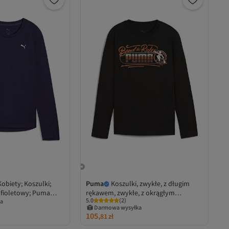
Kobiety; Koszulki;
Puma
Koszulki, zwykłe, z długim
 fioletowy; Puma
rękawem, zwykłe, z okrągłym
5.0
(
2
)
a
dekoltem, dzianinowe, z nadrukiem
Darmowa wysyłka
105,
81
zł