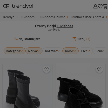
Trendyol
luvishoes
luvishoes Obuwie
luvishoes Botki i Kozaki
Czarny Botki
Luvishoes
28+ prod.
Najistotniejsze
Filtruj
(
3
)
Kategoria
Marka
Rozmiar
Kolor
Płeć
Cena