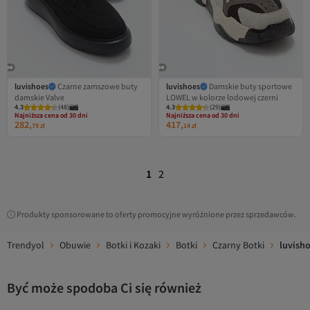
luvishoes
Czarne zamszowe buty
luvishoes
Damskie buty sportowe
damskie Valve
LOWEL w kolorze lodowej czerni
Najniższa cena od 30 dni
Najniższa cena od 30 dni
4.3
Darmowa wysyłka
(
48
)
4.3
Darmowa wysyłka
(
29
)
Najniższa cena od 30 dni
Najniższa cena od 30 dni
282,
417,
79
zł
14
zł
1
2
Produkty sponsorowane to oferty promocyjne wyróżnione przez sprzedawców.
Trendyol
Obuwie
Botki i Kozaki
Botki
Czarny Botki
luvisho
Być może spodoba Ci się również