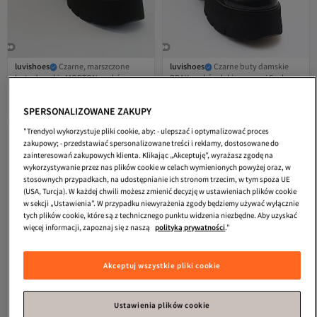
luvishoes
Czarne, marszczone
luvishoes
Czarne buty damskie
buty damskie MORTON ze skóry
BRAY ze skóry lakierowanej Scuba z
Najniższa cena od 30 dni
Najniższa cena od 14 dni
4.9
Darmowa wysyłka
(
21
)
4.8
Darmowa wysyłka
(
304
)
lakierowanej
grubą podeszwą
Najniższa cena od 30 dni
Najniższa cena od 14 dni
154,
204,
75
zł
19
zł
SPERSONALIZOWANE ZAKUPY
"Trendyol wykorzystuje pliki cookie, aby: - ulepszać i optymalizować proces
zakupowy; - przedstawiać spersonalizowane treści i reklamy, dostosowane do
zainteresowań zakupowych klienta. Klikając „Akceptuję”, wyrażasz zgodę na
wykorzystywanie przez nas plików cookie w celach wymienionych powyżej oraz, w
stosownych przypadkach, na udostępnianie ich stronom trzecim, w tym spoza UE
(USA, Turcja). W każdej chwili możesz zmienić decyzję w ustawieniach plików cookie
w sekcji „Ustawienia”. W przypadku niewyrażenia zgody będziemy używać wyłącznie
tych plików cookie, które są z technicznego punktu widzenia niezbędne. Aby uzyskać
więcej informacji, zapoznaj się z naszą
polityką prywatności
."
Akceptuj wszystkie pliki cookie
Ustawienia plików cookie