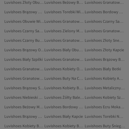
Luvishoes Złoty Obuwie Wieczorowe
Luvishoes Beżowy Buty Śniegowe
Luvishoes Granatowy Torby I Torebki
Luvishoes Brązowy Mokasyny
Luvishoes Torebki Wieczorowe
Luvishoes Bordowy Botki I Kozaki
Luvishoes Obuwie Wieczorowe
Luvishoes Granatowy Mokasyny
Luvishoes Czarny Sandały
Luvishoes Czarny Sandały I Kapcie
Luvishoes Zielony Mokasyny
Luvishoes Granatowy Buty Na Co Dzień
Luvishoes Czarny Buty Sportowe
Luvishoes Granatowy Torebki Wieczorowe
Luvishoes Złoty Sneakersy
Luvishoes Brązowy Obuwie
Luvishoes Biały Obuwie Wieczorowe
Luvishoes Złoty Kapcie
Luvishoes Biały Szpilki
Luvishoes Granatowy Obuwie
Luvishoes Brązowy Buty Na Koturnie
Luvishoes Granatowy Sneakersy
Luvishoes Kobiety Oksfordki
Luvishoes Biały Botki
Luvishoes Granatowy Akcesoria
Luvishoes Buty Na Co Dzień
Luvishoes Kobiety Akcesoria
Luvishoes Brązowy Szpilki
Luvishoes Kobiety Buty Na Koturnie
Luvishoes Metaliczny Obuwie
Luvishoes Niebieski Botki
Luvishoes Żółty Baleriny
Luvishoes Kobiety Szpilki
Luvishoes Beżowy Mokasyny
Luvishoes Bordowy Mokasyny
Luvishoes Ecru Mokasyny
Luvishoes Brązowy Wysokie Kozaki
Luvishoes Biały Kapcie
Luvishoes Torebki Na Ramię
Luvishoes Kobiety Buty Na Co Dzień
Luvishoes Kobiety Buty Śniegowe
Luvishoes Buty Śniegowe