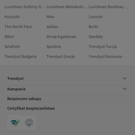
Luvishoes Srebrny Obuwie
Luvishoes Wielokolorowy Obuwie
Luvishoes Bordowy Obuwie
Koszulki
Nike
Lacoste
The North Face
adidas
Botki
Bikini
Stroje kąpielowe
Sandały
Szlafroki
Spodnie
Trendyol Turcja
Trendyol Bułgaria
Trendyol Grecja
Trendyol Rumunia
Trendyol
Kampanie
Bezpieczne zakupy
Certyfikat bezpieczeństwa