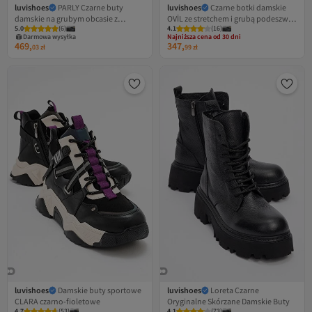
luvishoes
PARLY Czarne buty
luvishoes
Czarne botki damskie
damskie na grubym obcasie z
OVİL ze stretchem i grubą podeszwą,
Najniższa cena od 30 dni
5.0
(
6
)
4.1
Darmowa wysyłka
(
16
)
zamkiem błyskawicznym
zapinane na zamek
Darmowa wysyłka
Najniższa cena od 30 dni
469,
347,
03
zł
99
zł
luvishoes
Damskie buty sportowe
luvishoes
Loreta Czarne
CLARA czarno-fioletowe
Oryginalne Skórzane Damskie Buty
Najniższa cena od 30 dni
Najniższa cena od 30 dni
4.7
Darmowa wysyłka
(
53
)
4.1
Darmowa wysyłka
(
73
)