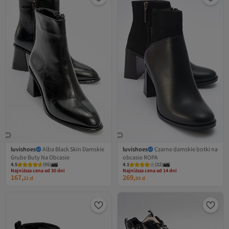
luvishoes
Alba Black Skin Damskie
luvishoes
Czarne damskie botki na
Grube Buty Na Obcasie
obcasie ROPA
Najniższa cena od 30 dni
Najniższa cena od 14 dni
4.5
Darmowa wysyłka
(
95
)
4.1
Darmowa wysyłka
(
32
)
Najniższa cena od 30 dni
Najniższa cena od 14 dni
167,
269,
21
zł
93
zł