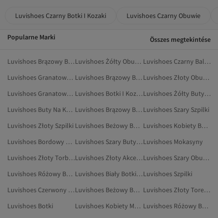
Luvishoes Czarny Botki I Kozaki
Luvishoes Czarny Obuwie
Popularne Marki
Összes megtekintése
Luvishoes Brązowy Botki
Luvishoes Żółty Obuwie
Luvishoes Czarny Baleriny
Luvishoes Granatowy Botki
Luvishoes Brązowy Botki I Kozaki
Luvishoes Złoty Obuwie
Luvishoes Granatowy Botki I Kozaki
Luvishoes Botki I Kozaki
Luvishoes Żółty Buty Na Co Dzień
Luvishoes Buty Na Koturnie
Luvishoes Brązowy Buty Śniegowe
Luvishoes Szary Szpilki
Luvishoes Złoty Szpilki
Luvishoes Beżowy Botki
Luvishoes Kobiety Botki I Kozaki
Luvishoes Bordowy Botki
Luvishoes Szary Buty Na Co Dzień
Luvishoes Mokasyny
Luvishoes Złoty Torby I Torebki
Luvishoes Złoty Akcesoria
Luvishoes Szary Obuwie
Luvishoes Różowy Botki
Luvishoes Biały Botki I Kozaki
Luvishoes Szpilki
Luvishoes Czerwony Baleriny
Luvishoes Beżowy Botki I Kozaki
Luvishoes Złoty Torebki Wieczorowe
Luvishoes Botki
Luvishoes Kobiety Mokasyny
Luvishoes Różowy Botki I Kozaki