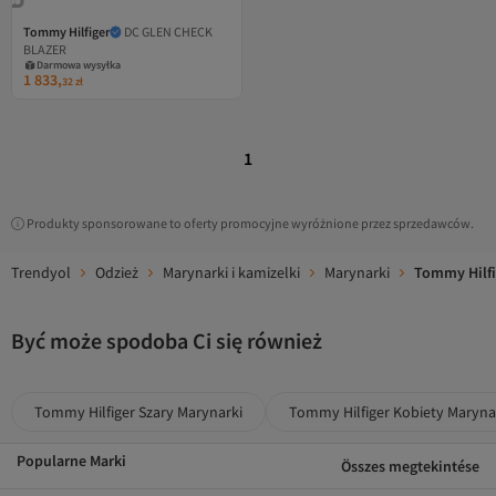
Tommy Hilfiger
DC GLEN CHECK
BLAZER
Darmowa wysyłka
1 833,
32
zł
1
Produkty sponsorowane to oferty promocyjne wyróżnione przez sprzedawców.
Trendyol
Odzież
Marynarki i kamizelki
Marynarki
Tommy Hilfi
Być może spodoba Ci się również
Tommy Hilfiger Szary Marynarki
Tommy Hilfiger Kobiety Maryna
Popularne Marki
Összes megtekintése