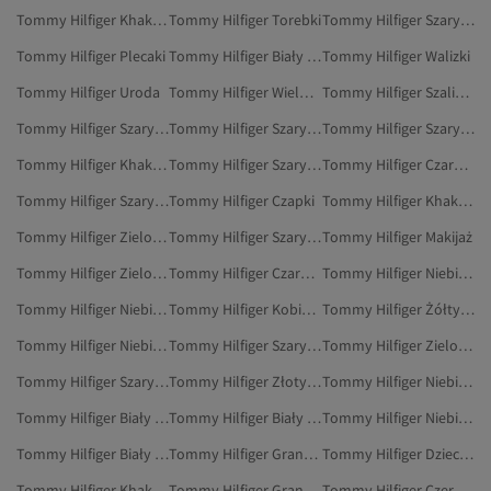
Tommy Hilfiger Khaki Spodnie
Tommy Hilfiger Torebki
Tommy Hilfiger Szary Plecaki
Tommy Hilfiger Plecaki
Tommy Hilfiger Biały Obuwie
Tommy Hilfiger Walizki
Tommy Hilfiger Uroda
Tommy Hilfiger Wielokolorowy Marynarki
Tommy Hilfiger Szaliki I Szale
Tommy Hilfiger Szary Majtki
Tommy Hilfiger Szary Odzież
Tommy Hilfiger Szary Spodnie
Tommy Hilfiger Khaki Marynarki I Kamizelki
Tommy Hilfiger Szary Szaliki
Tommy Hilfiger Czarny Oksfordki
Tommy Hilfiger Szary Obuwie
Tommy Hilfiger Czapki
Tommy Hilfiger Khaki Botki
Tommy Hilfiger Zielony Odzież
Tommy Hilfiger Szary Marynarki I Kamizelki
Tommy Hilfiger Makijaż
Tommy Hilfiger Zielony Dresy
Tommy Hilfiger Czarny Marynarki I Kamizelki
Tommy Hilfiger Niebieski Spodnie
Tommy Hilfiger Niebieski Marynarki I Kamizelki
Tommy Hilfiger Kobiety Dresy
Tommy Hilfiger Żółty Swetry
Tommy Hilfiger Niebieski Botki
Tommy Hilfiger Szary Swetry
Tommy Hilfiger Zielony Obuwie
Tommy Hilfiger Szary Dresy
Tommy Hilfiger Złoty Marynarki
Tommy Hilfiger Niebieski Plecaki
Tommy Hilfiger Biały Swetry
Tommy Hilfiger Biały Botki
Tommy Hilfiger Niebieski Obuwie
Tommy Hilfiger Biały Odzież
Tommy Hilfiger Granatowy Odzież
Tommy Hilfiger Dzieci Marynarki I Kamizelki
Tommy Hilfiger Khaki Obuwie
Tommy Hilfiger Granatowy Uroda
Tommy Hilfiger Czerwony Marynarki I Kamizelki