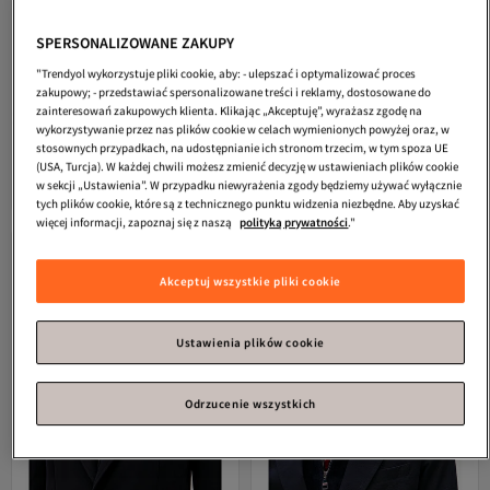
SPERSONALIZOWANE ZAKUPY
"Trendyol wykorzystuje pliki cookie, aby: - ulepszać i optymalizować proces
zakupowy; - przedstawiać spersonalizowane treści i reklamy, dostosowane do
zainteresowań zakupowych klienta. Klikając „Akceptuję”, wyrażasz zgodę na
wykorzystywanie przez nas plików cookie w celach wymienionych powyżej oraz, w
stosownych przypadkach, na udostępnianie ich stronom trzecim, w tym spoza UE
Tommy Hilfiger
Żakiet w kratę z
Tommy Hilfiger
Lekka marynarka z
mieszanki wełny, model
mieszanki wełny RLXD
(USA, Turcja). W każdej chwili możesz zmienić decyzję w ustawieniach plików cookie
Darmowa wysyłka
Darmowa wysyłka
WW0WW49010 0IM 32, z podkreśloną
w sekcji „Ustawienia”. W przypadku niewyrażenia zgody będziemy używać wyłącznie
1 309,
1 243,
58
zł
52
zł
talią.
tych plików cookie, które są z technicznego punktu widzenia niezbędne. Aby uzyskać
więcej informacji, zapoznaj się z naszą
polityką prywatności
."
Akceptuj wszystkie pliki cookie
Ustawienia plików cookie
Odrzucenie wszystkich