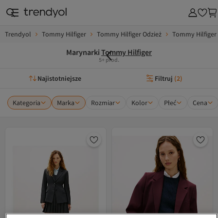
Trendyol
Tommy Hilfiger
Tommy Hilfiger Odzież
Tommy Hilfiger 
Marynarki
Tommy Hilfiger
5+ prod.
Najistotniejsze
Filtruj
(
2
)
Kategoria
Marka
Rozmiar
Kolor
Płeć
Cena