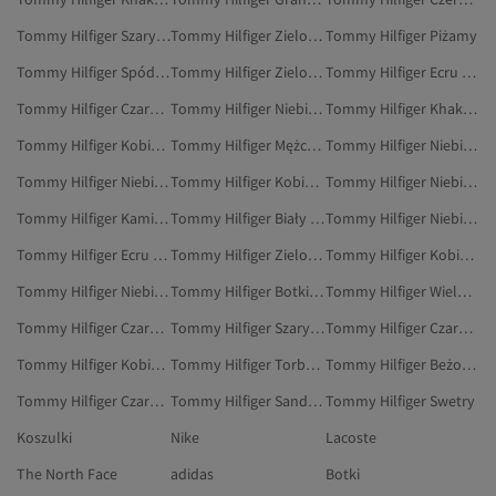
Tommy Hilfiger Szary Botki
Tommy Hilfiger Zielony Plecaki
Tommy Hilfiger Piżamy
Tommy Hilfiger Spódnice
Tommy Hilfiger Zielony Marynarki I Kamizelki
Tommy Hilfiger Ecru Odzież
Tommy Hilfiger Czarny Nerki
Tommy Hilfiger Niebieski Szaliki
Tommy Hilfiger Khaki Torebki
Tommy Hilfiger Kobiety Majtki
Tommy Hilfiger Mężczyźni Marynarki
Tommy Hilfiger Niebieski Spodnie Dresowe
Tommy Hilfiger Niebieski Dresy
Tommy Hilfiger Kobiety Marynarki I Kamizelki
Tommy Hilfiger Niebieski Torebki
Tommy Hilfiger Kamizelki
Tommy Hilfiger Biały Marynarki I Kamizelki
Tommy Hilfiger Niebieski Szpilki
Tommy Hilfiger Ecru Marynarki I Kamizelki
Tommy Hilfiger Zielony Swetry
Tommy Hilfiger Kobiety Botki
Tommy Hilfiger Niebieski Swetry
Tommy Hilfiger Botki I Kozaki
Tommy Hilfiger Wielokolorowy Marynarki I Kamizelki
Tommy Hilfiger Czarny Walizki
Tommy Hilfiger Szary Sandały
Tommy Hilfiger Czarny Spodnie
Tommy Hilfiger Kobiety Spodnie
Tommy Hilfiger Torby Plażowe
Tommy Hilfiger Beżowy Marynarki I Kamizelki
Tommy Hilfiger Czarny Odzież
Tommy Hilfiger Sandały
Tommy Hilfiger Swetry
Koszulki
Nike
Lacoste
The North Face
adidas
Botki