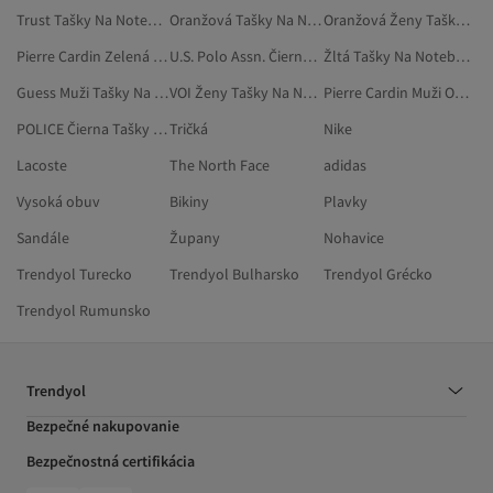
Trust Tašky Na Notebook
Oranžová Tašky Na Notebook
Oranžová Ženy Tašky Na Notebook
Pierre Cardin Zelená Oblečenie
U.S. Polo Assn. Čierna Tašky Na Notebook
Žltá Tašky Na Notebook
Guess Muži Tašky Na Notebook
VOI Ženy Tašky Na Notebook
Pierre Cardin Muži Oblečenie
POLICE Čierna Tašky Na Notebook
Tričká
Nike
Lacoste
The North Face
adidas
Vysoká obuv
Bikiny
Plavky
Sandále
Župany
Nohavice
Trendyol Turecko
Trendyol Bulharsko
Trendyol Grécko
Trendyol Rumunsko
Trendyol
Bezpečné nakupovanie
Bezpečnostná certifikácia