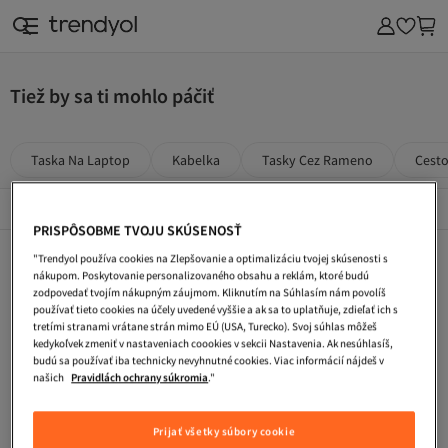
Tiež by sa ti mohlo páčiť
Taska Na Laptop
Kabelka
Tasky Cez Rameno
Cest
Popularni Značky
Zobraziť všetko
PRISPÔSOBME TVOJU SKÚSENOSŤ
Taska Na Laptop
Kabelka
Tasky Cez Rameno
"Trendyol používa cookies na Zlepšovanie a optimalizáciu tvojej skúsenosti s
nákupom. Poskytovanie personalizovaného obsahu a reklám, ktoré budú
Cestovna Taska
Plazova Taska
Ladvinka
zodpovedať tvojím nákupným záujmom. Kliknutím na Súhlasím nám povolíš
používať tieto cookies na účely uvedené vyššie a ak sa to uplatňuje, zdieľať ich s
Turisticke Topanky
Pracovne Topanky
Zimne Topanky
tretími stranami vrátane strán mimo EÚ (USA, Turecko). Svoj súhlas môžeš
kedykoľvek zmeniť v nastaveniach coookies v sekcii Nastavenia. Ak nesúhlasíš,
Pletene Saty
Letne Saty
Dlhe Vecerne Saty
budú sa používať iba technicky nevyhnutné cookies. Viac informácií nájdeš v
našich
Pravidlách ochrany súkromia
."
Kokteilove Saty
Saty S Flitrami
Maxi Saty
Hnedá Ženy Tašky Na Notebook
Pierre Cardin Ženy Ľadvinky
Čierna Muži Tašky Na Notebook
Prijať všetky súbory cookie