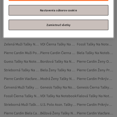
Picard Metalická Tašky Na Notebook
Picard Sivá Tašky Na Notebook
Kaki Ženy Tašky Na Notebook
Pierre Cardin Portfóliové A Listové Kabelky
Viacfarebná Tašky Na Notebook
Hnedá Muži Tašky Na Notebook
Nastavenia súborov cookie
Červená Ženy Tašky Na Notebook
Zelená Ženy Tašky Na Notebook
Pierre Cardin Fialová Školské Tašky
Zamietnuť všetky
Pierre Cardin Ženy Portfóliové A Listové Kabelky
Pierre Cardin Šatky Na Hlavu
Béžová Tašky Na Notebook
Pierre Cardin Ľadvinky
Modrá Tašky Na Notebook
Kaki Muži Tašky Na Notebook
Zelená Muži Tašky Na Notebook
VOI Čierna Tašky Na Notebook
Fossil Tašky Na Notebook
Pierre Cardin Muži Portfóliové A Listové Kabelky
Pierre Cardin Čierna Portfóliové A Listové Kabelky
Biela Tašky Na Notebook
Guess Tašky Na Notebook
Bordová Tašky Na Notebook
Pierre Cardin Ženy Oblečenie
Strieborná Tašky Na Notebook
Biela Ženy Tašky Na Notebook
Pierre Cardin Ženy Príslušenstvo
Pierre Cardin Viacfarebná Šatky Na Hlavu
Modrá Ženy Tašky Na Notebook
Pierre Cardin Prikrývka Na Dvojlôžko
Červená Muži Tašky Na Notebook
Genesis Tašky Na Notebook
Genesis Čierna Tašky Na Notebook
Fossil Čierna Tašky Na Notebook
VOI Tašky Na Notebook
Fialová Tašky Na Notebook
Strieborná Muži Tašky Na Notebook
U.S. Polo Assn. Tašky Na Notebook
Pierre Cardin Prikrývka A Paplón
Pierre Cardin Biela Ľadvinky
Béžová Ženy Tašky Na Notebook
Pierre Cardin Viacfarebná Opasky