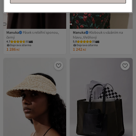
Manuka
Pásek s reliéfní sponou,
Manuka
Klobouk s vázáním na
černý
hlavu, třešňový
4.7
(
6
)
5.0
(
9
)
Doprava zdarma
Doprava zdarma
1 286
1 242
Kč
Kč