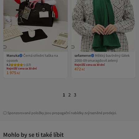
Manuka
Černá střední taška na
sefamerve
Měkký bavlněný šátek
opasek
2000-09 smaragdově zelený
Nejnižší cena za 30 dní
4.2
(
17
)
Nejnižší cena za 30 dní
Doprava zdarma nad 500 Kč
472
Kč
Doprava zdarma
Nejnižší cena za 30 dní
1 975
Kč
Nejnižší cena za 30 dní
1
2
3
Sponzorované položky jsou propagační nabídky zvýrazněné prodejci.
Mohlo by se ti také líbit