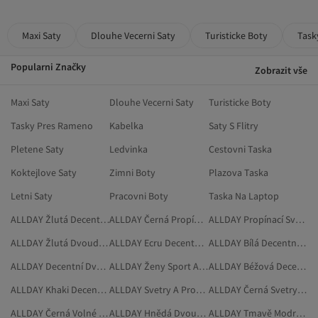
Maxi Saty
Dlouhe Vecerni Saty
Turisticke Boty
Task
Popularni Značky
Zobrazit vše
Maxi Saty
Dlouhe Vecerni Saty
Turisticke Boty
Tasky Pres Rameno
Kabelka
Saty S Flitry
Pletene Saty
Ledvinka
Cestovni Taska
Koktejlove Saty
Zimni Boty
Plazova Taska
Letni Saty
Pracovni Boty
Taska Na Laptop
ALLDAY Žlutá Decentní Dvoudílné Sady
ALLDAY Černá Propínací Svetry
ALLDAY Propínací Svetry
ALLDAY Žlutá Dvoudílné Sady
ALLDAY Ecru Decentní Oděvy
ALLDAY Bílá Decentní Oděvy
ALLDAY Decentní Dvoudílné Sady
ALLDAY Ženy Sport A Příroda
ALLDAY Béžová Decentní Oděvy
ALLDAY Khaki Decentní Oděvy
ALLDAY Svetry A Propínací Svetry
ALLDAY Černá Svetry A Propínací Svetry
ALLDAY Černá Volné Propínací Svetry
ALLDAY Hnědá Dvoudílné Sady
ALLDAY Tmavě Modrá Decentní Oděvy