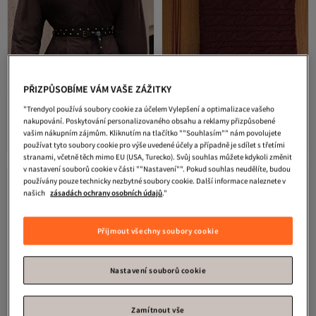
PŘIZPŮSOBÍME VÁM VAŠE ZÁŽITKY
Manuka
Dvojitý proplétaný pásek
Manuka
Pletený šátek do vlasů,
"Trendyol používá soubory cookie za účelem Vylepšení a optimalizace vašeho
s cvočky, černý
vínová barva
nakupování. Poskytování personalizovaného obsahu a reklamy přizpůsobené
5.0
(
3
)
5.0
(
5
)
Nejnižší cena za 30 dní
Nejnižší cena za 30 dní
vašim nákupním zájmům. Kliknutím na tlačítko ""Souhlasím"" nám povolujete
Doprava zdarma
Doprava zdarma
1 218
1 388
Kč
Kč
používat tyto soubory cookie pro výše uvedené účely a případně je sdílet s třetími
Nejnižší cena za 30 dní
Nejnižší cena za 30 dní
stranami, včetně těch mimo EU (USA, Turecko). Svůj souhlas můžete kdykoli změnit
v nastavení souborů cookie v části ""Nastavení"". Pokud souhlas neudělíte, budou
používány pouze technicky nezbytné soubory cookie. Další informace naleznete v
našich
zásadách ochrany osobních údajů
."
Přijmout všechny soubory cookie
Nastavení souborů cookie
Zamítnout vše