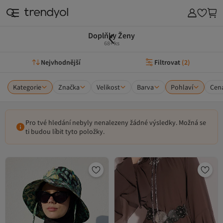
Doplňky Ženy
68+ ks
Nejvhodnější
Filtrovat
(
2
)
Kategorie
Značka
Velikost
Barva
Pohlaví
Cen
Pro tvé hledání nebyly nenalezeny žádné výsledky. Možná se
ti budou líbit tyto položky.