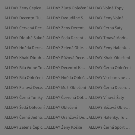
ALLDAY Ženy Čepice A Abáje
ALLDAY Žlutá Oblečení
ALLDAY Volné Topy
ALLDAY Decentní Tuniky
ALLDAY Dvoudílné Sady
ALLDAY Ženy Volná Kimona
ALLDAY Červená Decentní Oděvy
ALLDAY Ženy Decentní Kabáty
ALLDAY Černá Šaty
ALLDAY Dlouhé Sukně
ALLDAY Šedá Decentní Oděvy
ALLDAY Tmavě Modrá Oblečení
ALLDAY Hnědá Decentní Dvoudílné Sady
ALLDAY Zelená Oblečení
ALLDAY Ženy Halenky, Tuniky A Korzety
ALLDAY Khaki Dlouhé Sukně
ALLDAY Růžová Decentní Oděvy
ALLDAY Khaki Oblečení
ALLDAY Bílá Volné Topy
ALLDAY Decentní Kabáty
ALLDAY Černá Oblečení
ALLDAY Bílá Oblečení
ALLDAY Hnědá Oblečení
ALLDAY Vícebarevné Oblečení
ALLDAY Fialová Decentní Oděvy
ALLDAY Muži Oblečení
ALLDAY Černá Decentní Tuniky
ALLDAY Černá Tuniky
ALLDAY Červená Oblečení
ALLDAY Vínová Šaty
ALLDAY Šedá Oblečení
ALLDAY Oblečení
ALLDAY Béžová Oblečení
ALLDAY Černá Jednoduché Šaty
ALLDAY Oranžová Decentní Oděvy
ALLDAY Halenky, Tuniky A Korzety
ALLDAY Zelená Čepice A Abáje
ALLDAY Ženy Košile
ALLDAY Černá Sport A Příroda