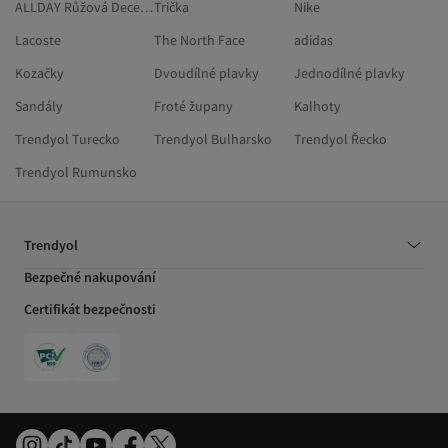
ALLDAY Růžová Decentní Tuniky
Trička
Nike
Lacoste
The North Face
adidas
Kozačky
Dvoudílné plavky
Jednodílné plavky
Sandály
Froté župany
Kalhoty
Trendyol Turecko
Trendyol Bulharsko
Trendyol Řecko
Trendyol Rumunsko
Trendyol
Bezpečné nakupování
Certifikát bezpečnosti