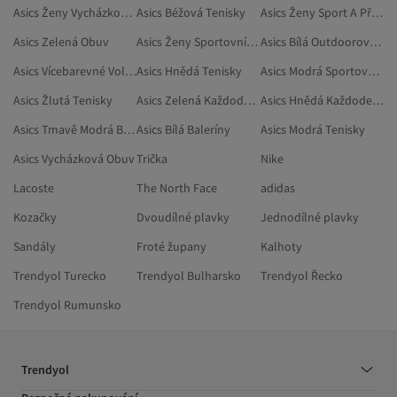
Asics Ženy Vycházková Obuv
Asics Béžová Tenisky
Asics Ženy Sport A Příroda
Asics Zelená Obuv
Asics Ženy Sportovní Boty
Asics Bílá Outdoorové Boty
Asics Vícebarevné Volejbalové Tenisky
Asics Hnědá Tenisky
Asics Modrá Sportovní Boty
Asics Žlutá Tenisky
Asics Zelená Každodenní Obuv
Asics Hnědá Každodenní Obuv
Asics Tmavě Modrá Běžecká Obuv
Asics Bílá Baleríny
Asics Modrá Tenisky
Asics Vycházková Obuv
Trička
Nike
Lacoste
The North Face
adidas
Kozačky
Dvoudílné plavky
Jednodílné plavky
Sandály
Froté župany
Kalhoty
Trendyol Turecko
Trendyol Bulharsko
Trendyol Řecko
Trendyol Rumunsko
Trendyol