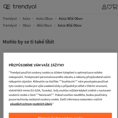
Trendyol
Asics
Asics Obuv
Asics Bílá Obuv
Trendyol
Obuv
Bílá Obuv
Asics Bílá Obuv
Mohlo by se ti také líbit
Zimni Boty
Turisticke Boty
Pracovni Boty
Kabelka
PŘIZPŮSOBÍME VÁM VAŠE ZÁŽITKY
Popularni Značky
Zobrazit vše
"Trendyol používá soubory cookie za účelem Vylepšení a optimalizace vašeho
nakupování. Poskytování personalizovaného obsahu a reklamy přizpůsobené vašim
nákupním zájmům. Kliknutím na tlačítko ""Souhlasím"" nám povolujete používat
Zimni Boty
Turisticke Boty
Pracovni Boty
tyto soubory cookie pro výše uvedené účely a případně je sdílet s třetími stranami,
včetně těch mimo EU (USA, Turecko). Svůj souhlas můžete kdykoli změnit v nastavení
Kabelka
Tasky Pres Rameno
Ledvinka
souborů cookie v části ""Nastavení"". Pokud souhlas neudělíte, budou používány
pouze technicky nezbytné soubory cookie. Další informace naleznete v našich
Dlouhe Vecerni Saty
Saty S Flitry
Taska Na Laptop
zásadách ochrany osobních údajů
."
Plazova Taska
Pletene Saty
Cestovni Taska